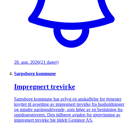
28. aug. 2026
(21 dager)
Sarpsborg kommune
Impregnert trevirke
Sarpsborg kommune har avlyst en anskaffelse for tjenester
knyttet til avsetting av impregnert trevirke fra husholdninger
og mindre næringsdrivende, som følge av en beslutning fra
oppdragsgiveren. Den tidligere avtalen for gjenvinning av
impregnert trevirke ble tildelt Geminor AS.