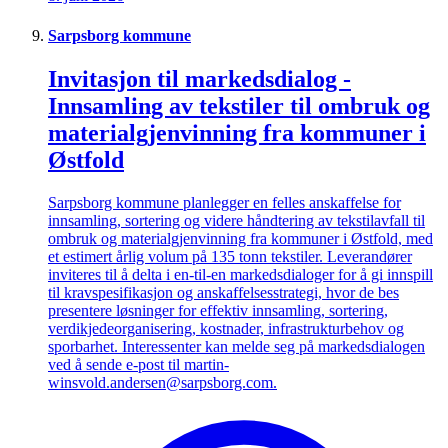
Sarpsborg kommune
Invitasjon til markedsdialog -
Innsamling av tekstiler til ombruk og
materialgjenvinning fra kommuner i
Østfold
Sarpsborg kommune planlegger en felles anskaffelse for
innsamling, sortering og videre håndtering av tekstilavfall til
ombruk og materialgjenvinning fra kommuner i Østfold, med
et estimert årlig volum på 135 tonn tekstiler. Leverandører
inviteres til å delta i en-til-en markedsdialoger for å gi innspill
til kravspesifikasjon og anskaffelsesstrategi, hvor de bes
presentere løsninger for effektiv innsamling, sortering,
verdikjedeorganisering, kostnader, infrastrukturbehov og
sporbarhet. Interessenter kan melde seg på markedsdialogen
ved å sende e-post til martin-
winsvold.andersen@sarpsborg.com.