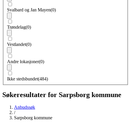
Svalbard og Jan Mayen
(0)
Trøndelag
(0)
Vestlandet
(0)
Andre lokasjoner
(0)
Ikke stedsbundet
(484)
Søkeresultater for Sarpsborg kommune
Anbudssøk
/
Sarpsborg kommune