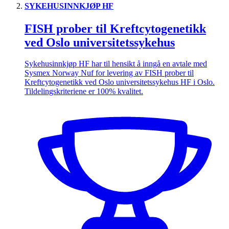
SYKEHUSINNKJØP HF
FISH prober til Kreftcytogenetikk
ved Oslo universitetssykehus
Sykehusinnkjøp HF har til hensikt å inngå en avtale med
Sysmex Norway Nuf for levering av FISH prober til
Kreftcytogenetikk ved Oslo universitetssykehus HF i Oslo.
Tildelingskriteriene er 100% kvalitet.