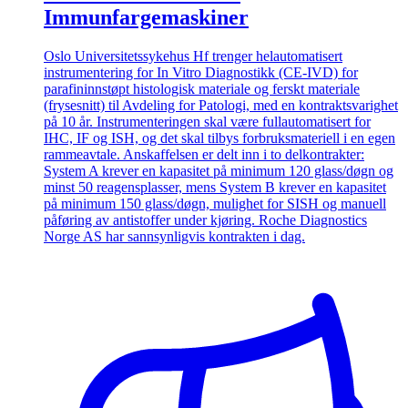
Immunfargemaskiner
Oslo Universitetssykehus Hf trenger helautomatisert
instrumentering for In Vitro Diagnostikk (CE-IVD) for
parafininnstøpt histologisk materiale og ferskt materiale
(frysesnitt) til Avdeling for Patologi, med en kontraktsvarighet
på 10 år. Instrumenteringen skal være fullautomatisert for
IHC, IF og ISH, og det skal tilbys forbruksmateriell i en egen
rammeavtale. Anskaffelsen er delt inn i to delkontrakter:
System A krever en kapasitet på minimum 120 glass/døgn og
minst 50 reagensplasser, mens System B krever en kapasitet
på minimum 150 glass/døgn, mulighet for SISH og manuell
påføring av antistoffer under kjøring. Roche Diagnostics
Norge AS har sannsynligvis kontrakten i dag.