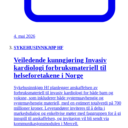
4. mai 2026
SYKEHUSINNKJØP HF
Veiledende kunngjøring Invasiv
kardiologi forbruksmateriell til
helseforetakene i Norge
Sykehusinnkjøp Hf planlegger anskaffelsen av
forbruksmateriell til invasiv kardiologi for både barn og
voksne, som inkluderer både systemuavhengig og
systemavhengig materiell, med en estimert totalverdi på 700
millioner kroner. Leverandører inviteres til å delta i
markedsdialog og enkeltvise møter med faggruppen for å gi
innspill til anskaffelsen, og invitasjon vil bli sendt via
kommunikasjonsmodulen i Mercell.