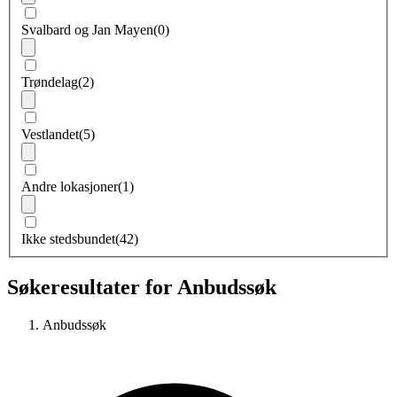
Svalbard og Jan Mayen
(0)
Trøndelag
(2)
Vestlandet
(5)
Andre lokasjoner
(1)
Ikke stedsbundet
(42)
Søkeresultater for Anbudssøk
Anbudssøk