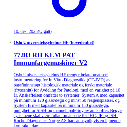
10. des. 2025
(Utgått)
Oslo Universitetssykehus HF (hovedenhet)
77203 RH KLM PAT
Immunfargemaskiner V2
Oslo Universitetssykehus HF trenger helautomatisert
instrumentering for In Vitro Diagnostikk (CE-IVD) av
parafininnstøpt histologisk materiale og ferskt materiale
(frysesnitt) for Avdeling for Patologi, med en varighet på 10
år. Anskaffelsen omfatter to systemer: System A med kapasitet
på minimum 120 glass/døgn og minst 50 reagensplasser, og
System B med kapasitet på minimum 150 glass/døgn,
mulighet for SISH og manuell påføring av antistoffer. Begge
systemene skal være fullautomatiserte for IHC, IF og ISH.
Roche Diagnostics Norge AS har sannsynligvis en lignende
kontrakt i dag.