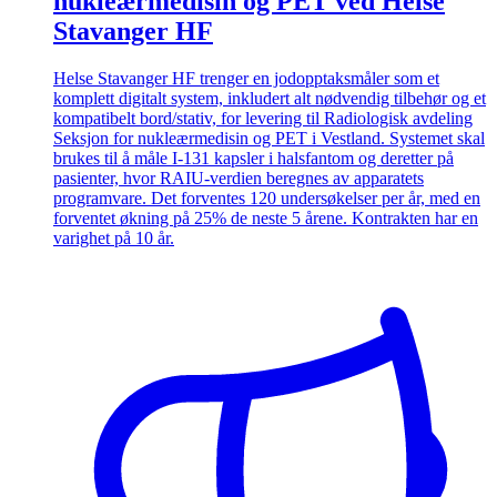
nukleærmedisin og PET ved Helse
Stavanger HF
Helse Stavanger HF trenger en jodopptaksmåler som et
komplett digitalt system, inkludert alt nødvendig tilbehør og et
kompatibelt bord/stativ, for levering til Radiologisk avdeling
Seksjon for nukleærmedisin og PET i Vestland. Systemet skal
brukes til å måle I-131 kapsler i halsfantom og deretter på
pasienter, hvor RAIU-verdien beregnes av apparatets
programvare. Det forventes 120 undersøkelser per år, med en
forventet økning på 25% de neste 5 årene. Kontrakten har en
varighet på 10 år.