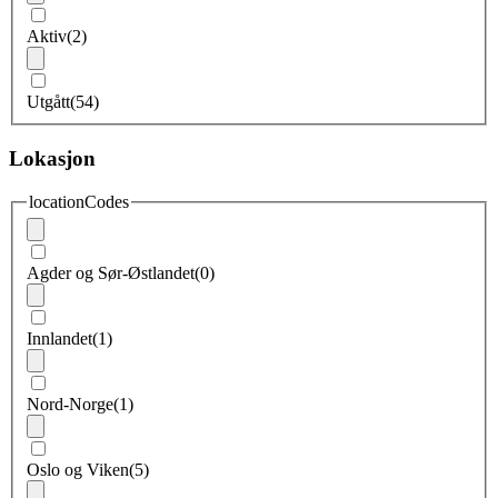
Aktiv
(2)
Utgått
(54)
Lokasjon
locationCodes
Agder og Sør-Østlandet
(0)
Innlandet
(1)
Nord-Norge
(1)
Oslo og Viken
(5)