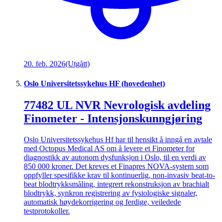
20. feb. 2026
(Utgått)
Oslo Universitetssykehus HF (hovedenhet)
77482 UL NVR Nevrologisk avdeling
Finometer - Intensjonskunngjøring
Oslo Universitetssykehus Hf har til hensikt å inngå en avtale
med Octopus Medical AS om å levere et Finometer for
diagnostikk av autonom dysfunksjon i Oslo, til en verdi av
850 000 kroner. Det kreves et Finapres NOVA-system som
oppfyller spesifikke krav til kontinuerlig, non-invasiv beat-to-
beat blodtrykksmåling, integrert rekonstruksjon av brachialt
blodtrykk, synkron registrering av fysiologiske signaler,
automatisk høydekorrigering og ferdige, veiledede
testprotokoller.