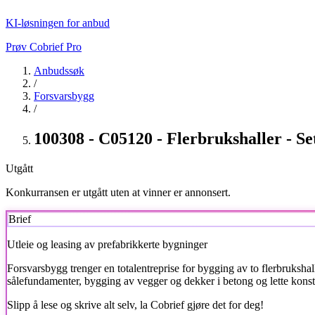
KI-løsningen for anbud
Prøv Cobrief Pro
Anbudssøk
/
Forsvarsbygg
/
100308 - C05120 - Flerbrukshaller - Se
Utgått
Konkurransen er utgått uten at vinner er annonsert.
Brief
Utleie og leasing av prefabrikkerte bygninger
Forsvarsbygg
trenger en totalentreprise for bygging av to flerbruks
sålefundamenter, bygging av vegger og dekker i betong og lette konstr
Slipp å lese og skrive alt selv, la Cobrief gjøre det for deg!