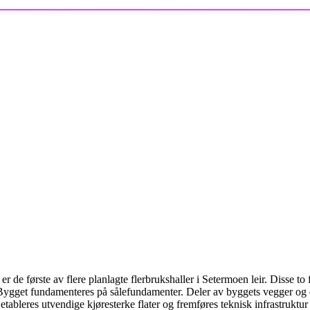
 er de første av flere planlagte flerbrukshaller i Setermoen leir. Disse t
ygget fundamenteres på sålefundamenter. Deler av byggets vegger og d
ableres utvendige kjøresterke flater og fremføres teknisk infrastruktur