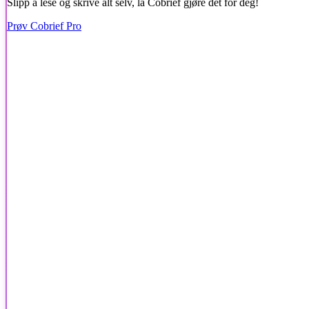
Slipp å lese og skrive alt selv, la Cobrief gjøre det for deg!
Prøv Cobrief Pro