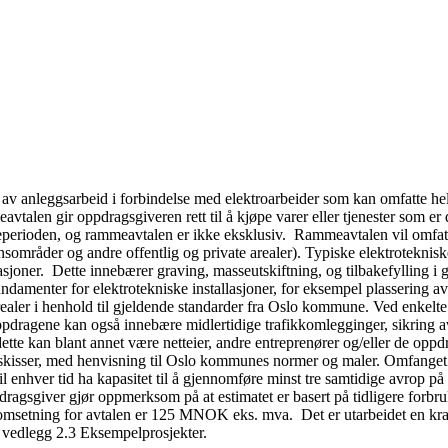
av anleggsarbeid i forbindelse med elektroarbeider som kan omfatte he
vtalen gir oppdragsgiveren rett til å kjøpe varer eller tjenester som e
eperioden, og rammeavtalen er ikke eksklusiv. Rammeavtalen vil omfatte
sområder og andre offentlig og private arealer). Typiske elektrotekniske 
asjoner. Dette innebærer graving, masseutskiftning, og tilbakefylling i g
undamenter for elektrotekniske installasjoner, for eksempel plassering av
arealer i henhold til gjeldende standarder fra Oslo kommune. Ved enkelte
ppdragene kan også innebære midlertidige trafikkomlegginger, sikring 
te kan blant annet være netteier, andre entreprenører og/eller de oppd
g skisser, med henvisning til Oslo kommunes normer og maler. Omfanget
 enhver tid ha kapasitet til å gjennomføre minst tre samtidige avrop på
ragsgiver gjør oppmerksom på at estimatet er basert på tidligere forbru
i/omsetning for avtalen er 125 MNOK eks. mva. Det er utarbeidet en k
 vedlegg 2.3 Eksempelprosjekter.