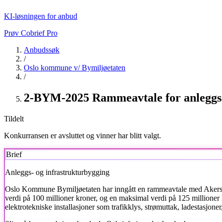
KI-løsningen for anbud
Prøv Cobrief Pro
Anbudssøk
/
Oslo kommune v/ Bymiljøetaten
/
2-BYM-2025 Rammeavtale for anleggsa
Tildelt
Konkurransen er avsluttet og vinner har blitt valgt.
Brief
Anleggs- og infrastrukturbygging
Oslo Kommune Bymiljøetaten har inngått en rammeavtale med Akershus
verdi på 100 millioner kroner, og en maksimal verdi på 125 millioner k
elektrotekniske installasjoner som trafikklys, strømuttak, ladestasjone