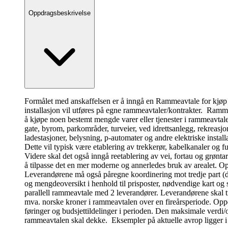
Oppdragsbeskrivelse
Formålet med anskaffelsen er å inngå en Rammeavtale for kjøp 
installasjon vil utføres på egne rammeavtaler/kontrakter. Rammea
å kjøpe noen bestemt mengde varer eller tjenester i rammeavtal
gate, byrom, parkområder, turveier, ved idrettsanlegg, rekreasjon
ladestasjoner, belysning, p-automater og andre elektriske install
Dette vil typisk være etablering av trekkerør, kabelkanaler og f
Videre skal det også inngå reetablering av vei, fortau og grønt
å tilpasse det en mer moderne og annerledes bruk av arealet. O
Leverandørene må også påregne koordinering mot tredje part (det
og mengdeoversikt i henhold til prisposter, nødvendige kart o
parallell rammeavtale med 2 leverandører. Leverandørene skal til
mva. norske kroner i rammeavtalen over en fireårsperiode. Oppd
føringer og budsjettildelinger i perioden. Den maksimale verd
rammeavtalen skal dekke. Eksempler på aktuelle avrop ligger i