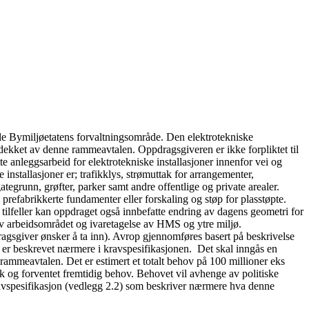
le Bymiljøetatens forvaltningsområde. Den elektrotekniske
r dekket av denne rammeavtalen. Oppdragsgiveren er ikke forpliktet til
 anleggsarbeid for elektrotekniske installasjoner innenfor vei og
installasjoner er; trafikklys, strømuttak for arrangementer,
ategrunn, grøfter, parker samt andre offentlige og private arealer.
 prefabrikkerte fundamenter eller forskaling og støp for plasstøpte.
 tilfeller kan oppdraget også innbefatte endring av dagens geometri for
av arbeidsområdet og ivaretagelse av HMS og ytre miljø.
ragsgiver ønsker å ta inn). Avrop gjennomføres basert på beskrivelse
 er beskrevet nærmere i kravspesifikasjonen. Det skal inngås en
 rammeavtalen. Det er estimert et totalt behov på 100 millioner eks
k og forventet fremtidig behov. Behovet vil avhenge av politiske
ravspesifikasjon (vedlegg 2.2) som beskriver nærmere hva denne