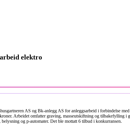
rbeid elektro
gartneren AS og Bk-anlegg AS for anleggsarbeid i forbindelse med elek
roner. Arbeidet omfatter graving, masseutskiftning og tilbakefylling i ga
r, belysning og p-automater. Det ble mottatt 6 tilbud i konkurransen.