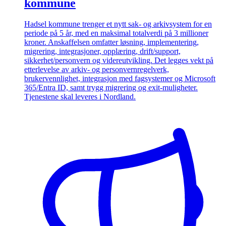
kommune
Hadsel kommune trenger et nytt sak- og arkivsystem for en
periode på 5 år, med en maksimal totalverdi på 3 millioner
kroner. Anskaffelsen omfatter løsning, implementering,
migrering, integrasjoner, opplæring, drift/support,
sikkerhet/personvern og videreutvikling. Det legges vekt på
etterlevelse av arkiv- og personvernregelverk,
brukervennlighet, integrasjon med fagsystemer og Microsoft
365/Entra ID, samt trygg migrering og exit-muligheter.
Tjenestene skal leveres i Nordland.