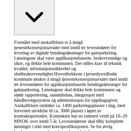
Formålet med anskaffelsen er å inngå
tjenestekonsesjonsavtaler med inntil tre leverandører for
levering av digitale betalingsløsninger for gateparkering.
Løsningene skal være applikasjonsbaserte, brukervennlige og
sikre, og dekke hele kommunen. Det stilles krav til teknisk
kvalitet, informasjonssikkerhet og
sluttbrukervennlighet.
Hovedtrekkene i prosedyren
Bodø
kommune ønsker å inngå tjenestekonsesjonsavtaler med inntil
tre leverandører for applikasjonsbaserte betalingsløsninger for
gateparkering. Løsningene skal dekke hele kommunen og
støtte rapportering, sanntidsdata, integrasjon med
håndhevingssystem og administrasjon for oppdragsgiver.
Anskaffelsen omfatter ca. 1400 parkeringsplasser i dag, med
forventet utvidelse til ca. 3000 plasser i løpet av
kontraktsperioden. Kontrakten har en estimert verdi på 10–20
MNOK over inntil 5 år. Leverandørene skal tilby komplette
løsninger i tråd med kravspesifikasjonen. Se for øvrig