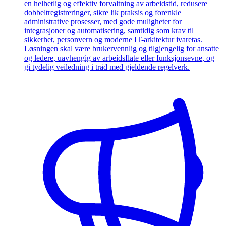
en helhetlig og effektiv forvaltning av arbeidstid, redusere
dobbeltregistreringer, sikre lik praksis og forenkle
administrative prosesser, med gode muligheter for
integrasjoner og automatisering, samtidig som krav til
sikkerhet, personvern og moderne IT-arkitektur ivaretas.
Løsningen skal være brukervennlig og tilgjengelig for ansatte
og ledere, uavhengig av arbeidsflate eller funksjonsevne, og
gi tydelig veiledning i tråd med gjeldende regelverk.