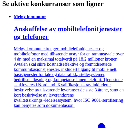
Se aktive konkurranser som ligner
Meløy kommune
Anskaffelse av mobiltelefonitjenester
og telefoner
Meløy kommune trenger mobiltelefonitjenester og
mobiltelefoner med tilhørende utstyr for en rammeavtale over
4 år, med en maksimal totalverdi på 18,2 millioner kroner.
Avtalen skal sikre kostnadseffektive og fremtidsrettede
kommunikasjonstjenester, inkludert tilgang til mobile nett,
basistjenester for tale og datatrafikk, støttesystemer,
bedriftsnettløsning og kompetanse innen telefoni. Tjenestene
skal leveres i Nordland. Kvalifikasjonskrav inkluderer
beskrivelse av tilsvarende leveranser de siste 3 årene, samt en
kort beskrivelse av leverandørens
kvalitetssikrings-/ledelsessystem, hvor ISO 9001-sertifisering
kan benyttes som dokumentasjon.