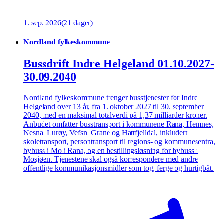
1. sep. 2026
(21 dager)
Nordland fylkeskommune
Bussdrift Indre Helgeland 01.10.2027-
30.09.2040
Nordland fylkeskommune trenger busstjenester for Indre
Helgeland over 13 år, fra 1. oktober 2027 til 30. september
2040, med en maksimal totalverdi på 1,37 milliarder kroner.
Anbudet omfatter busstransport i kommunene Rana, Hemnes,
Nesna, Lurøy, Vefsn, Grane og Hattfjelldal, inkludert
skoletransport, persontransport til regions- og kommunesentra,
bybuss i Mo i Rana, og en bestillingsløsning for bybuss i
Mosjøen. Tjenestene skal også korrespondere med andre
offentlige kommunikasjonsmidler som tog, ferge og hurtigbåt.