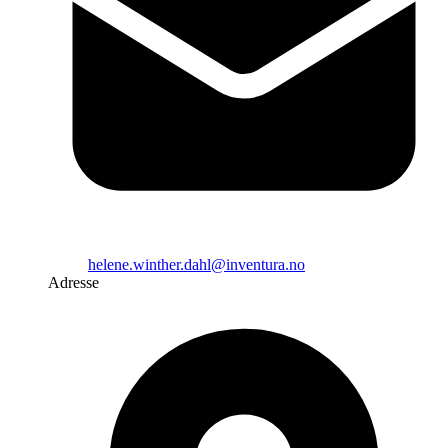
helene.winther.dahl@inventura.no
Adresse