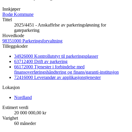
Innkjøper
Bodø Kommune
Tittel
2025/4451 - Anskaffelse av parkeringsløsning for
gateparkering
Hovedkode
98351000 Parkeringsforvaltning
Tilleggskoder
34926000 Kontrollutstyr til parkeringsplasser
63712400 Drift av parkering
66172000 Tjenester i forbindelse med
finansoverføringshåndtering og finans/garanti-institusjon
72416000 Leverandør av applikasjonstjenester
Lokasjon
Nordland
Estimert verdi
20 000 000,00 kr
Varighet
60 måneder