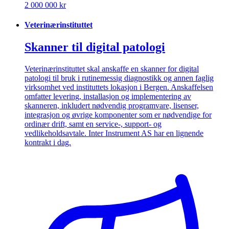
2 000 000 kr
Veterinærinstituttet
Skanner til digital patologi
Veterinærinstituttet skal anskaffe en skanner for digital
patologi til bruk i rutinemessig diagnostikk og annen faglig
virksomhet ved instituttets lokasjon i Bergen. Anskaffelsen
omfatter levering, installasjon og implementering av
skanneren, inkludert nødvendig programvare, lisenser,
integrasjon og øvrige komponenter som er nødvendige for
ordinær drift, samt en service-, support- og
vedlikeholdsavtale. Inter Instrument AS har en lignende
kontrakt i dag.