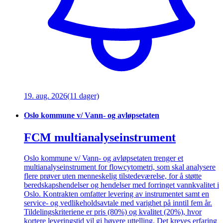
19. aug. 2026
(11 dager)
Oslo kommune v/ Vann- og avløpsetaten
FCM multianalyseinstrument
Oslo kommune v/ Vann- og avløpsetaten trenger et
multianalyseinstrument for flowcytometri, som skal analysere
flere prøver uten menneskelig tilstedeværelse, for å støtte
beredskapshendelser og hendelser med forringet vannkvalitet i
Oslo. Kontrakten omfatter levering av instrumentet samt en
service- og vedlikeholdsavtale med varighet på inntil fem år.
Tildelingskriteriene er pris (80%) og kvalitet (20%), hvor
kortere leveringstid vil gi høyere uttelling. Det kreves erfaring