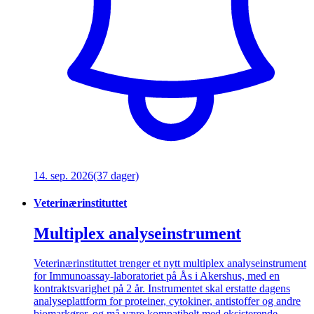
14. sep. 2026
(37 dager)
Veterinærinstituttet
Multiplex analyseinstrument
Veterinærinstituttet trenger et nytt multiplex analyseinstrument
for Immunoassay-laboratoriet på Ås i Akershus, med en
kontraktsvarighet på 2 år. Instrumentet skal erstatte dagens
analyseplattform for proteiner, cytokiner, antistoffer og andre
biomarkører, og må være kompatibelt med eksisterende