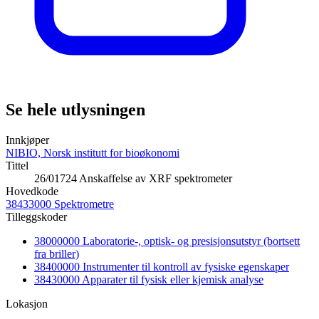
Se hele utlysningen
Innkjøper
NIBIO, Norsk institutt for bioøkonomi
Tittel
26/01724 Anskaffelse av XRF spektrometer
Hovedkode
38433000 Spektrometre
Tilleggskoder
38000000 Laboratorie-, optisk- og presisjonsutstyr (bortsett
fra briller)
38400000 Instrumenter til kontroll av fysiske egenskaper
38430000 Apparater til fysisk eller kjemisk analyse
Lokasjon