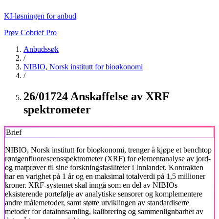
KI-løsningen for anbud
Prøv Cobrief Pro
Anbudssøk
/
NIBIO, Norsk institutt for bioøkonomi
/
26/01724 Anskaffelse av XRF
spektrometer
Brief
NIBIO, Norsk institutt for bioøkonomi
, trenger å kjøpe et benchtop
røntgenfluorescensspektrometer (XRF) for elementanalyse av jord-
og matprøver til sine forskningsfasiliteter i Innlandet. Kontrakten
har en varighet på 1 år og en maksimal totalverdi på 1,5 millioner
kroner. XRF-systemet skal inngå som en del av NIBIOs
eksisterende portefølje av analytiske sensorer og komplementere
andre målemetoder, samt støtte utviklingen av standardiserte
metoder for datainnsamling, kalibrering og sammenlignbarhet av