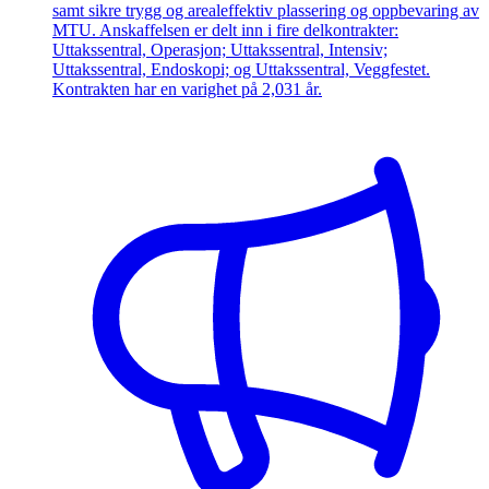
samt sikre trygg og arealeffektiv plassering og oppbevaring av
MTU. Anskaffelsen er delt inn i fire delkontrakter:
Uttakssentral, Operasjon; Uttakssentral, Intensiv;
Uttakssentral, Endoskopi; og Uttakssentral, Veggfestet.
Kontrakten har en varighet på 2,031 år.