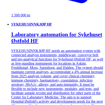
1 500 000 kr
SYKEHUSINNKJØP HF
Laboratory automation for Sykehuset
Østfold HF
SYKEHUSINNKJØP HF needs an automation system with
connected analysis instruments, middleware, conveyor belt,
and pre-analytical functions for Sykehuset Østfold HF, as well
as free-standing instruments for locations in Askim,
Fredrikstad, Moss, Sarpsborg, and Halden. The system should
maintain current analyses, accommodate a 4% annual increase
from 2025 analysis volume, and cover clinical chemistry,
immune chemistry, haematology, coagulation, infection
serology, HbA1c, allergy, and auto-immunity. It must be
flexible to include new instruments, modules, and tests, and
facilitate sample receipt and distribution for other parts of the
Centre for Laboratory Medicine. The aim is to support
Hospital Østfold's activity and development needs for the next