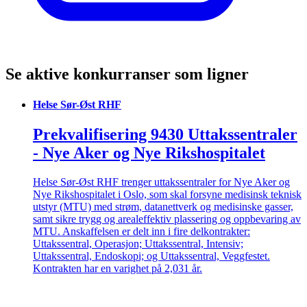
Se aktive konkurranser som ligner
Helse Sør-Øst RHF
Prekvalifisering 9430 Uttakssentraler
- Nye Aker og Nye Rikshospitalet
Helse Sør-Øst RHF trenger uttakssentraler for Nye Aker og
Nye Rikshospitalet i Oslo, som skal forsyne medisinsk teknisk
utstyr (MTU) med strøm, datanettverk og medisinske gasser,
samt sikre trygg og arealeffektiv plassering og oppbevaring av
MTU. Anskaffelsen er delt inn i fire delkontrakter:
Uttakssentral, Operasjon; Uttakssentral, Intensiv;
Uttakssentral, Endoskopi; og Uttakssentral, Veggfestet.
Kontrakten har en varighet på 2,031 år.