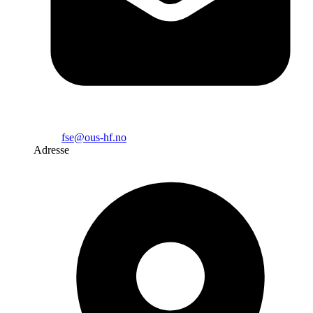
fse@ous-hf.no
Adresse