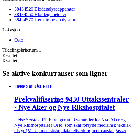
38434520 Blodanalyseapparater
38434550 Blodlegemeteller
38434570 Hematologianalysator
Lokasjon
Oslo
Tildelingskriterium 1
Kvalitet
Kvalitet
Se aktive konkurranser som ligner
Helse Sør-Øst RHF
Prekvalifisering 9430 Uttakssentraler
- Nye Aker og Nye Rikshospitalet
Helse Sør-Øst RHF trenger uttakssentraler for Nye Aker og
Nye Rikshospitalet i Oslo, som skal forsyne medisinsk teknisk
utstyr (MTU) med strøm, datanettverk og medisinske gasser,