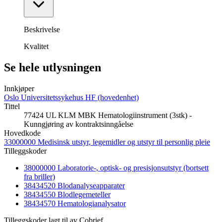
Beskrivelse
Kvalitet
Se hele utlysningen
Innkjøper
Oslo Universitetssykehus HF (hovedenhet)
Tittel
77424 UL KLM MBK Hematologiinstrument (3stk) -
Kunngjøring av kontraktsinngåelse
Hovedkode
33000000 Medisinsk utstyr, legemidler og utstyr til personlig pleie
Tilleggskoder
38000000 Laboratorie-, optisk- og presisjonsutstyr (bortsett
fra briller)
38434520 Blodanalyseapparater
38434550 Blodlegemeteller
38434570 Hematologianalysator
Tilleggskoder lagt til av Cobrief