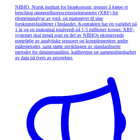
NIBIO, Norsk institutt for bioøkonomi, trenger å kjøpe et
benchtop røntgenfluorescensspektrometer (XRF) for
elementanalyse av jord- og matprøver til sine
forskningsfasiliteter i Innlandet. Kontrakten har en varighet på
1 år og en maksimal totalverdi på 1,5 millioner kroner. XRF-
systemet skal inngå som en del av NIBIOs eksisterende
portefølje av analytiske sensorer og komplementere andre
målemetoder, samt støtte utviklingen av standardiserte
metoder for datainnsamling, kalibrering og sammenlignbarhet
av data på tvers av prosjekter.