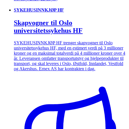
SYKEHUSINNKJØP HF
Skapvogner til Oslo
universitetssykehus HF
SYKEHUSINNKJØP HF trenger skapvogner til Oslo
universitetssykehus HF, med en estimert verdi på 3 millioner
kroner og en maksimal totalverdi på 4 millioner kroner over 4
år. Leveransen omfatter transportutstyr og hjelpeprodukter til
transport, og skal leveres i Oslo, Østfold, Innlandet, Vestfold
og Akershus. Ernex AS har kontrakten i dag.