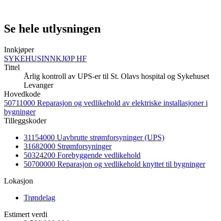
Se hele utlysningen
Innkjøper
SYKEHUSINNKJØP HF
Tittel
Årlig kontroll av UPS-er til St. Olavs hospital og Sykehuset
Levanger
Hovedkode
50711000 Reparasjon og vedlikehold av elektriske installasjoner i
bygninger
Tilleggskoder
31154000 Uavbrutte strømforsyninger (UPS)
31682000 Strømforsyninger
50324200 Forebyggende vedlikehold
50700000 Reparasjon og vedlikehold knyttet til bygninger
Lokasjon
Trøndelag
Estimert verdi