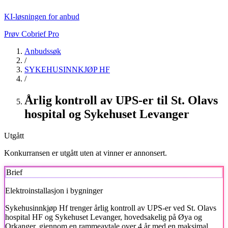
KI-løsningen for anbud
Prøv Cobrief Pro
Anbudssøk
/
SYKEHUSINNKJØP HF
/
Årlig kontroll av UPS-er til St. Olavs
hospital og Sykehuset Levanger
Utgått
Konkurransen er utgått uten at vinner er annonsert.
Brief
Elektroinstallasjon i bygninger
Sykehusinnkjøp Hf
trenger årlig kontroll av UPS-er ved St. Olavs
hospital HF og Sykehuset Levanger, hovedsakelig på Øya og
Orkanger, gjennom en rammeavtale over 4 år med en maksimal