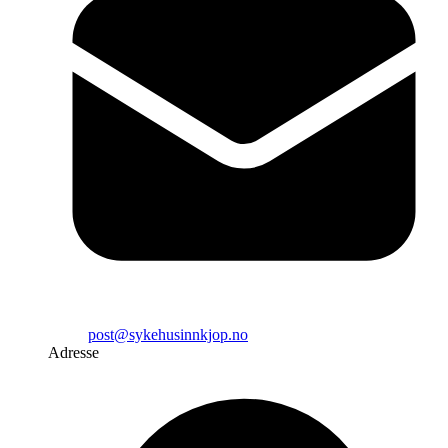
post@sykehusinnkjop.no
Adresse