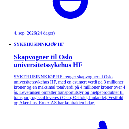
4. sep. 2026
(24 dager)
SYKEHUSINNKJØP HF
Skapvogner til Oslo
universitetssykehus HF
SYKEHUSINNKJØP HF trenger skapvogner til Oslo
universitetssykehus HF, med en estimert verdi på 3 millioner
kroner og en maksimal totalverdi på 4 millioner kroner over 4
år. Leveransen omfatter transportutstyr og hjelpeprodukter til
transport, og skal leveres i Oslo, Østfold, Innlandet, Vestfold
og Akershus. Ernex AS har kontrakten i dag.