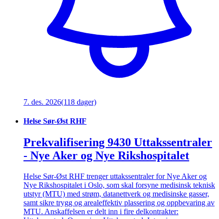
7. des. 2026
(118 dager)
Helse Sør-Øst RHF
Prekvalifisering 9430 Uttakssentraler
- Nye Aker og Nye Rikshospitalet
Helse Sør-Øst RHF trenger uttakssentraler for Nye Aker og
Nye Rikshospitalet i Oslo, som skal forsyne medisinsk teknisk
utstyr (MTU) med strøm, datanettverk og medisinske gasser,
samt sikre trygg og arealeffektiv plassering og oppbevaring av
MTU. Anskaffelsen er delt inn i fire delkontrakter: