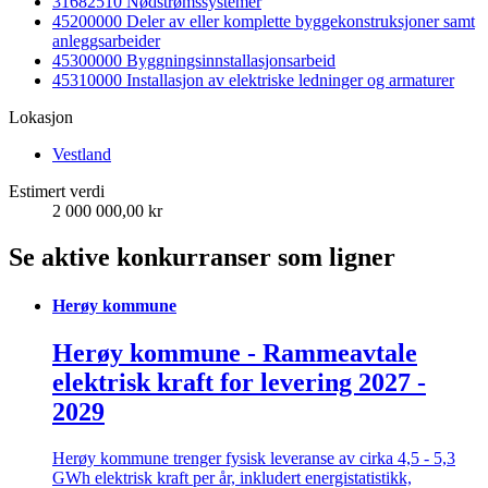
31682510 Nødstrømssystemer
45200000 Deler av eller komplette byggekonstruksjoner samt
anleggsarbeider
45300000 Byggningsinnstallasjonsarbeid
45310000 Installasjon av elektriske ledninger og armaturer
Lokasjon
Vestland
Estimert verdi
2 000 000,00 kr
Se aktive konkurranser som ligner
Herøy kommune
Herøy kommune - Rammeavtale
elektrisk kraft for levering 2027 -
2029
Herøy kommune trenger fysisk leveranse av cirka 4,5 - 5,3
GWh elektrisk kraft per år, inkludert energistatistikk,