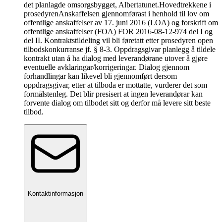
det planlagde omsorgsbygget, Albertatunet.
Hovedtrekkene i
prosedyren
Anskaffelsen gjennomførast i henhold til lov om
offentlige anskaffelser av 17. juni 2016 (LOA) og forskrift om
offentlige anskaffelser (FOA) FOR 2016-08-12-974 del I og
del II. Kontraktstildeling vil bli føretatt etter prosedyren open
tilbodskonkurranse jf. § 8-3. Oppdragsgivar planlegg å tildele
kontrakt utan å ha dialog med leverandørane utover å gjøre
eventuelle avklaringar/korrigeringar. Dialog gjennom
forhandlingar kan likevel bli gjennomført dersom
oppdragsgivar, etter at tilboda er mottatte, vurderer det som
formålstenleg. Det blir presisert at ingen leverandørar kan
forvente dialog om tilbodet sitt og derfor må levere sitt beste
tilbod.
Kontaktinformasjon