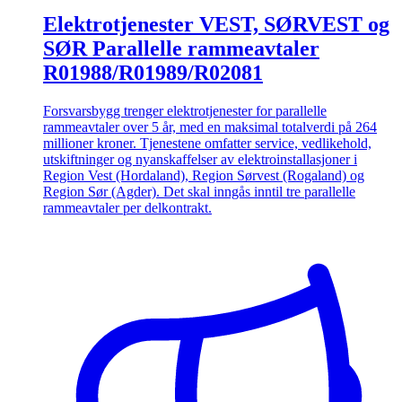
Elektrotjenester VEST, SØRVEST og
SØR Parallelle rammeavtaler
R01988/R01989/R02081
Forsvarsbygg trenger elektrotjenester for parallelle
rammeavtaler over 5 år, med en maksimal totalverdi på 264
millioner kroner. Tjenestene omfatter service, vedlikehold,
utskiftninger og nyanskaffelser av elektroinstallasjoner i
Region Vest (Hordaland), Region Sørvest (Rogaland) og
Region Sør (Agder). Det skal inngås inntil tre parallelle
rammeavtaler per delkontrakt.