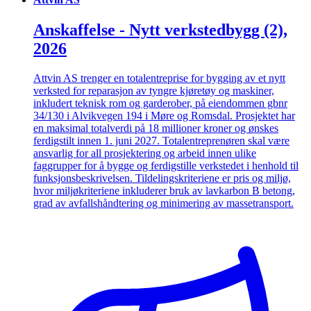
Anskaffelse - Nytt verkstedbygg (2),
2026
Attvin AS trenger en totalentreprise for bygging av et nytt
verksted for reparasjon av tyngre kjøretøy og maskiner,
inkludert teknisk rom og garderober, på eiendommen gbnr
34/130 i Alvikvegen 194 i Møre og Romsdal. Prosjektet har
en maksimal totalverdi på 18 millioner kroner og ønskes
ferdigstilt innen 1. juni 2027. Totalentreprenøren skal være
ansvarlig for all prosjektering og arbeid innen ulike
faggrupper for å bygge og ferdigstille verkstedet i henhold til
funksjonsbeskrivelsen. Tildelingskriteriene er pris og miljø,
hvor miljøkriteriene inkluderer bruk av lavkarbon B betong,
grad av avfallshåndtering og minimering av massetransport.