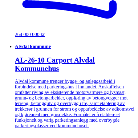
264 000 000 kr
Alvdal kommune
AL-26-10 Carport Alvdal
Kommunehus
Alvdal kommune trenger bygge- og anleggsarbeid i
forbindelse med parkeringshus i Innlandet. Anskaffelsen
omfatter riving av eksisterende motorvarmere og lysmast,
grunn- og betongarbeider, oppføring av betongvegger mot
terreng, betonggulv og overbygg i tre, samt etablering av
trekkerør i grunnen for strøm og opparbeidelse av adkomstvei
og kjøreareal med grusdekke. Formålet er å etablere et
funksjonelt og varig parkeringsanlegg med overbygde
parkeringsplasser ved kommunehuset.