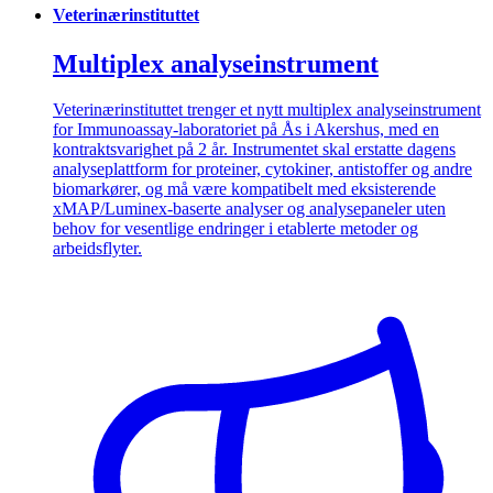
Veterinærinstituttet
Multiplex analyseinstrument
Veterinærinstituttet trenger et nytt multiplex analyseinstrument
for Immunoassay-laboratoriet på Ås i Akershus, med en
kontraktsvarighet på 2 år. Instrumentet skal erstatte dagens
analyseplattform for proteiner, cytokiner, antistoffer og andre
biomarkører, og må være kompatibelt med eksisterende
xMAP/Luminex-baserte analyser og analysepaneler uten
behov for vesentlige endringer i etablerte metoder og
arbeidsflyter.