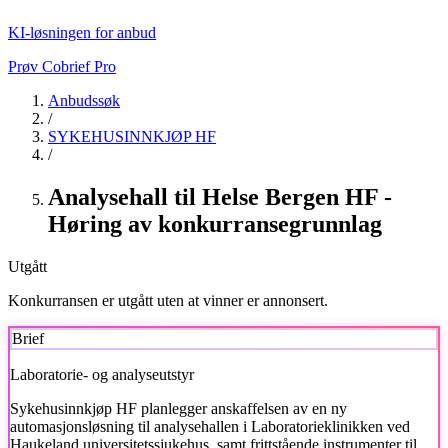
KI-løsningen for anbud
Prøv Cobrief Pro
Anbudssøk
/
SYKEHUSINNKJØP HF
/
Analysehall til Helse Bergen HF -
Høring av konkurransegrunnlag
Utgått
Konkurransen er utgått uten at vinner er annonsert.
Brief
Laboratorie- og analyseutstyr
Sykehusinnkjøp HF
planlegger anskaffelsen av en ny
automasjonsløsning til analysehallen i Laboratorieklinikken ved
Haukeland universitetssjukehus, samt frittstående instrumenter til