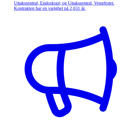
Uttakssentral, Endoskopi; og Uttakssentral, Veggfestet.
Kontrakten har en varighet på 2,031 år.