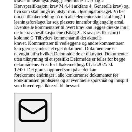
kravet til løsningsforslag (Delområde 1 - Bilag 2
Kravspesifikasjon: krav M.4.4 i arkfane 4. Generelle krav) og
hva som skal inngå av utstyr mm. i løsningsforslaget. Vi ber
om en tilbakemelding på om alle elementer som skal inngå i
løsningsforslaget lar seg plassere innenfor tilgjengelig areal.
Eventuelle kommentarer til hvert krav kan legges direkte inn i
de to kravspesifikasjonene (Bilag 2 - Kravspesifikasjon) i
kolonne G Tilbyders kommentar til det aktuelle
kravet. Kommentarer til vedleggene og andre kommentarer
kan gjerne samles i et eget dokument. Dokumentene er
navngitt utfra hvilket Delområde de er tilknyttet. Dokumenter
uten tilknytning til et spesifikt Delområde er felles for begge
delområdene. Frist for tilbakemelding: 01.12.2025 kl.
12:00. Det gjøres oppmerksom på at det kan
forekomme endringer i alle konkurranse dokumenter før
konkurransen publiseres og at eventuelle spørsmål og innspill
som hovedregel ikke vil bli besvart.