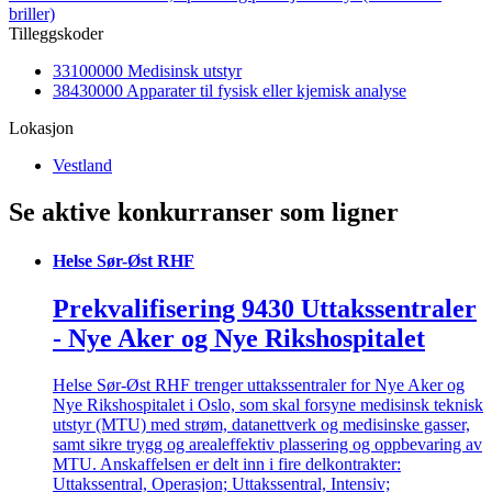
briller)
Tilleggskoder
33100000 Medisinsk utstyr
38430000 Apparater til fysisk eller kjemisk analyse
Lokasjon
Vestland
Se aktive konkurranser som ligner
Helse Sør-Øst RHF
Prekvalifisering 9430 Uttakssentraler
- Nye Aker og Nye Rikshospitalet
Helse Sør-Øst RHF trenger uttakssentraler for Nye Aker og
Nye Rikshospitalet i Oslo, som skal forsyne medisinsk teknisk
utstyr (MTU) med strøm, datanettverk og medisinske gasser,
samt sikre trygg og arealeffektiv plassering og oppbevaring av
MTU. Anskaffelsen er delt inn i fire delkontrakter:
Uttakssentral, Operasjon; Uttakssentral, Intensiv;