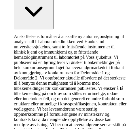
Anskaffelsens formål er å anskaffe ny automasjonsløsning til
analysehall i Laboratorieklinikken ved Haukeland
universitetssjukehus, samt to frittstående instrumenter til
klinisk kjemi og immunkjemi og to frittstående
hematologiinstrument til laboratoriet på Voss sjukehus. Vi
publiserer nå en høring hvor vi ønsker tilbakemeldinger på
hele konkurransegrunnlaget fra leverandørmarkedet i forkant
av kunngjøring av konkurransen for Delområde 1 og
Delområde 2. Vi oppfordrer aktuelle tilbydere på det sterkeste
til å benytte denne muligheten til å komme med
tilbakemeldinger før konkurransen publiseres. Vi ønsker å få
tilbakemelding på om krav som stilles er urimelige, uklare
eller inneholder feil, og om det generelt er andre forhold som
er uklare eller urimelige i kravspesifikasjonen, kontrakten eller
vedleggene. Vi ber leverandørene være særlig
oppmerksomme på formuleringene av minstekrav og
kontrakts krav, da manglende oppfyllelse av disse kan
medføre avvisning. Vi ber om at leverandørene ser særskilt på