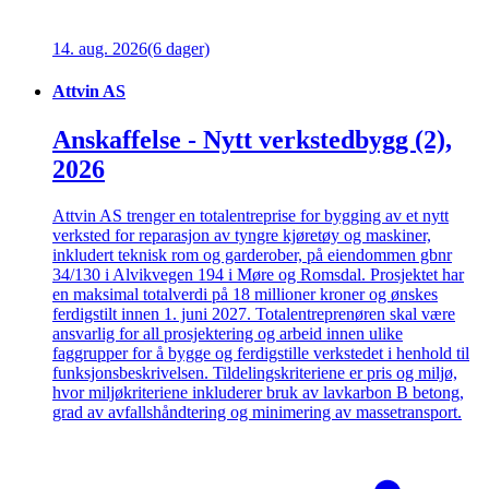
14. aug. 2026
(6 dager)
Attvin AS
Anskaffelse - Nytt verkstedbygg (2),
2026
Attvin AS trenger en totalentreprise for bygging av et nytt
verksted for reparasjon av tyngre kjøretøy og maskiner,
inkludert teknisk rom og garderober, på eiendommen gbnr
34/130 i Alvikvegen 194 i Møre og Romsdal. Prosjektet har
en maksimal totalverdi på 18 millioner kroner og ønskes
ferdigstilt innen 1. juni 2027. Totalentreprenøren skal være
ansvarlig for all prosjektering og arbeid innen ulike
faggrupper for å bygge og ferdigstille verkstedet i henhold til
funksjonsbeskrivelsen. Tildelingskriteriene er pris og miljø,
hvor miljøkriteriene inkluderer bruk av lavkarbon B betong,
grad av avfallshåndtering og minimering av massetransport.