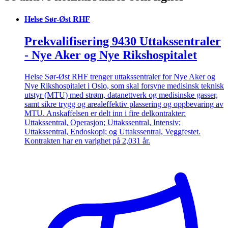
Helse Sør-Øst RHF
Prekvalifisering 9430 Uttakssentraler
- Nye Aker og Nye Rikshospitalet
Helse Sør-Øst RHF trenger uttakssentraler for Nye Aker og
Nye Rikshospitalet i Oslo, som skal forsyne medisinsk teknisk
utstyr (MTU) med strøm, datanettverk og medisinske gasser,
samt sikre trygg og arealeffektiv plassering og oppbevaring av
MTU. Anskaffelsen er delt inn i fire delkontrakter:
Uttakssentral, Operasjon; Uttakssentral, Intensiv;
Uttakssentral, Endoskopi; og Uttakssentral, Veggfestet.
Kontrakten har en varighet på 2,031 år.