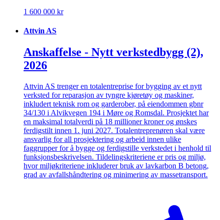
1 600 000 kr
Attvin AS
Anskaffelse - Nytt verkstedbygg (2),
2026
Attvin AS trenger en totalentreprise for bygging av et nytt
verksted for reparasjon av tyngre kjøretøy og maskiner,
inkludert teknisk rom og garderober, på eiendommen gbnr
34/130 i Alvikvegen 194 i Møre og Romsdal. Prosjektet har
en maksimal totalverdi på 18 millioner kroner og ønskes
ferdigstilt innen 1. juni 2027. Totalentreprenøren skal være
ansvarlig for all prosjektering og arbeid innen ulike
faggrupper for å bygge og ferdigstille verkstedet i henhold til
funksjonsbeskrivelsen. Tildelingskriteriene er pris og miljø,
hvor miljøkriteriene inkluderer bruk av lavkarbon B betong,
grad av avfallshåndtering og minimering av massetransport.