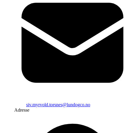
siv.myrvold.torsnes@lundogco.no
Adresse