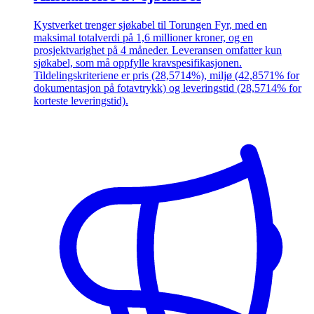
Kystverket trenger sjøkabel til Torungen Fyr, med en
maksimal totalverdi på 1,6 millioner kroner, og en
prosjektvarighet på 4 måneder. Leveransen omfatter kun
sjøkabel, som må oppfylle kravspesifikasjonen.
Tildelingskriteriene er pris (28,5714%), miljø (42,8571% for
dokumentasjon på fotavtrykk) og leveringstid (28,5714% for
korteste leveringstid).