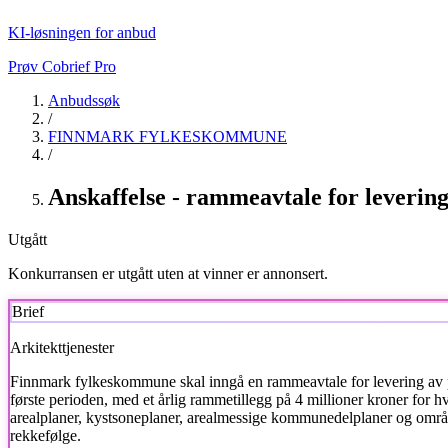
KI-løsningen for anbud
Prøv Cobrief Pro
Anbudssøk
/
FINNMARK FYLKESKOMMUNE
/
Anskaffelse - rammeavtale for leverin
Utgått
Konkurransen er utgått uten at vinner er annonsert.
Brief
Arkitekttjenester
Finnmark fylkeskommune
skal inngå en rammeavtale for levering av p
første perioden, med et årlig rammetillegg på 4 millioner kroner for
arealplaner, kystsoneplaner, arealmessige kommunedelplaner og område
rekkefølge.