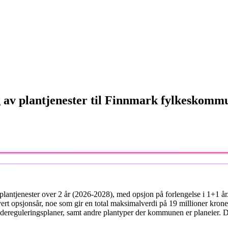
g av plantjenester til Finnmark fylkeskomm
lantjenester over 2 år (2026-2028), med opsjon på forlengelse i 1+1 år
 hvert opsjonsår, noe som gir en total maksimalverdi på 19 millioner kr
reguleringsplaner, samt andre plantyper der kommunen er planeier. Det v