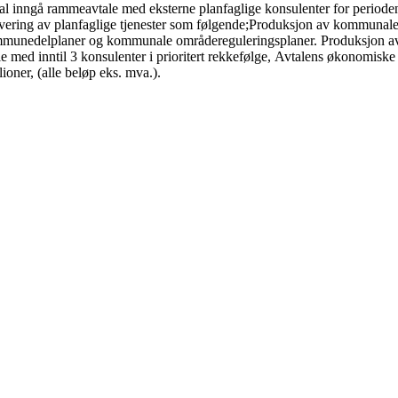
 inngå rammeavtale med eksterne planfaglige konsulenter for perioden
evering av planfaglige tjenester som følgende;Produksjon av kommuna
unedelplaner og kommunale områdereguleringsplaner. Produksjon av a
e med inntil 3 konsulenter i prioritert rekkefølge, Avtalens økonomiske
ioner, (alle beløp eks. mva.).