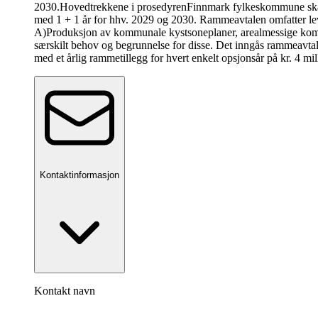
2030.
Hovedtrekkene i prosedyren
Finnmark fylkeskommune skal
med 1 + 1 år for hhv. 2029 og 2030. Rammeavtalen omfatter l
A)Produksjon av kommunale kystsoneplaner, arealmessige komm
særskilt behov og begrunnelse for disse. Det inngås rammeavtal
med et årlig rammetillegg for hvert enkelt opsjonsår på kr. 4 mill
Kontaktinformasjon
Kontakt navn