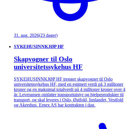
31. aug. 2026
(23 dager)
SYKEHUSINNKJØP HF
Skapvogner til Oslo
universitetssykehus HF
SYKEHUSINNKJØP HF trenger skapvogner til Oslo
universitetssykehus HF, med en estimert verdi på 3 millioner
kroner og en maksimal totalverdi på 4 millioner kroner over 4
år. Leveransen omfatter transportutstyr og hjelpeprodukter til
transport, og skal leveres i Oslo, Østfold, Innlandet, Vestfold
og Akershus. Ernex AS har kontrakten i dag.