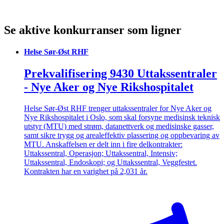
Se aktive konkurranser som ligner
Helse Sør-Øst RHF
Prekvalifisering 9430 Uttakssentraler
- Nye Aker og Nye Rikshospitalet
Helse Sør-Øst RHF trenger uttakssentraler for Nye Aker og
Nye Rikshospitalet i Oslo, som skal forsyne medisinsk teknisk
utstyr (MTU) med strøm, datanettverk og medisinske gasser,
samt sikre trygg og arealeffektiv plassering og oppbevaring av
MTU. Anskaffelsen er delt inn i fire delkontrakter:
Uttakssentral, Operasjon; Uttakssentral, Intensiv;
Uttakssentral, Endoskopi; og Uttakssentral, Veggfestet.
Kontrakten har en varighet på 2,031 år.