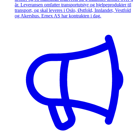
år. Leveransen omfatter transportutstyr og hjelpeprodukter til
transport, og skal leveres i Oslo, Østfold, Innlandet, Vestfold
og Akershus. Ernex AS har kontrakten i dag.