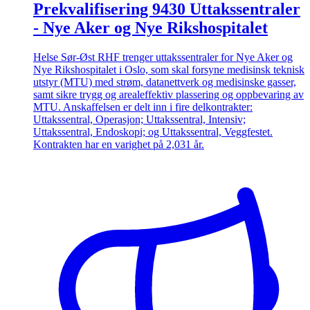
Prekvalifisering 9430 Uttakssentraler
- Nye Aker og Nye Rikshospitalet
Helse Sør-Øst RHF trenger uttakssentraler for Nye Aker og
Nye Rikshospitalet i Oslo, som skal forsyne medisinsk teknisk
utstyr (MTU) med strøm, datanettverk og medisinske gasser,
samt sikre trygg og arealeffektiv plassering og oppbevaring av
MTU. Anskaffelsen er delt inn i fire delkontrakter:
Uttakssentral, Operasjon; Uttakssentral, Intensiv;
Uttakssentral, Endoskopi; og Uttakssentral, Veggfestet.
Kontrakten har en varighet på 2,031 år.