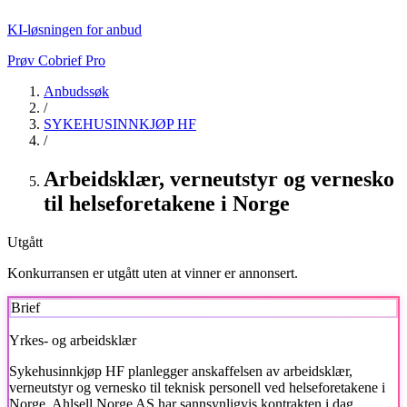
KI-løsningen for anbud
Prøv Cobrief Pro
Anbudssøk
/
SYKEHUSINNKJØP HF
/
Arbeidsklær, verneutstyr og vernesko
til helseforetakene i Norge
Utgått
Konkurransen er utgått uten at vinner er annonsert.
Brief
Yrkes- og arbeidsklær
Sykehusinnkjøp HF
planlegger anskaffelsen av arbeidsklær,
verneutstyr og vernesko til teknisk personell ved helseforetakene i
Norge. Ahlsell Norge AS har sannsynligvis kontrakten i dag.