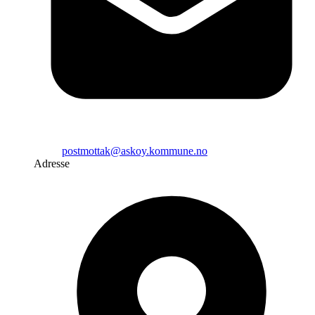
postmottak@askoy.kommune.no
Adresse