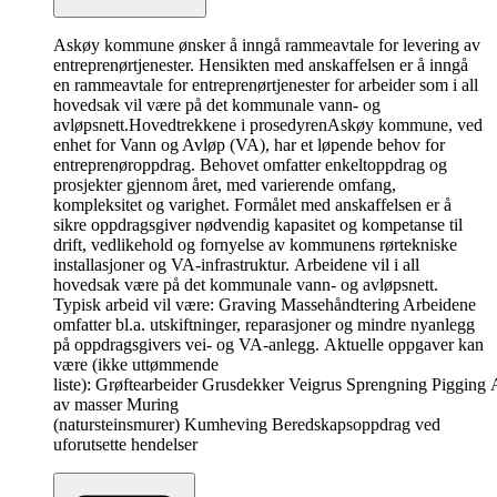
Askøy kommune ønsker å inngå rammeavtale for levering av
entreprenørtjenester. Hensikten med anskaffelsen er å inngå
en rammeavtale for entreprenørtjenester for arbeider som i all
hovedsak vil være på det kommunale vann- og
avløpsnett.
Hovedtrekkene i prosedyren
Askøy kommune, ved
enhet for Vann og Avløp (VA), har et løpende behov for
entreprenøroppdrag. Behovet omfatter enkeltoppdrag og
prosjekter gjennom året, med varierende omfang,
kompleksitet og varighet. Formålet med anskaffelsen er å
sikre oppdragsgiver nødvendig kapasitet og kompetanse til
drift, vedlikehold og fornyelse av kommunens rørtekniske
installasjoner og VA‑infrastruktur. Arbeidene vil i all
hovedsak være på det kommunale vann- og avløpsnett.
Typisk arbeid vil være: Graving Massehåndtering Arbeidene
omfatter bl.a. utskiftninger, reparasjoner og mindre nyanlegg
på oppdragsgivers vei- og VA-anlegg. Aktuelle oppgaver kan
være (ikke uttømmende
liste): Grøftearbeider Grusdekker Veigrus Sprengning Pigging A
av masser Muring
(natursteinsmurer) Kumheving Beredskapsoppdrag ved
uforutsette hendelser