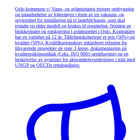
Oslo kommune v/ Vann- og avløpsetaten trenger ombygging
og istandsettelse av kjøretøyer i form av en vakuum- og
spyleenhet for installasjon på et lastebilchassis, som skal
erstatte en eldre modell og brukes til rengjøring, fjerning av
blokkeringer og rotskjæring i avløpsnettet i Oslo. Kontrakten
har en varighet på 12 år. Tildelingskriteriene er pris (50%) og
kvalitet (50%). Kvalifikasjonskrav inkluderer erfaring fra
tilsvarende prosjekter de siste 3 årene, dokumentasjon på
kvalitetssikringstiltak (f.eks. ISO 9001-sertifisering) og en
beskrivelse av systemer for aktsomhetsvurderinger i tråd med
UNGP og OECDs retningslinjer.