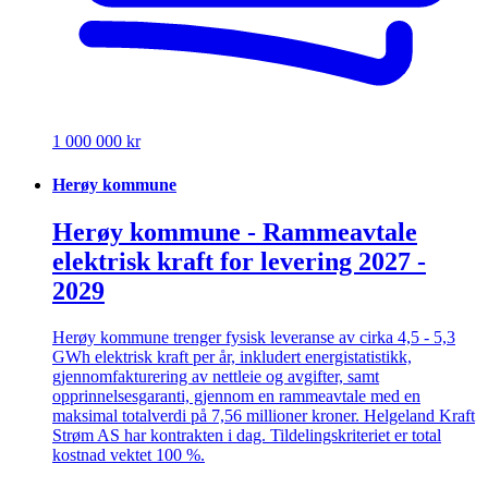
1 000 000 kr
Herøy kommune
Herøy kommune - Rammeavtale
elektrisk kraft for levering 2027 -
2029
Herøy kommune trenger fysisk leveranse av cirka 4,5 - 5,3
GWh elektrisk kraft per år, inkludert energistatistikk,
gjennomfakturering av nettleie og avgifter, samt
opprinnelsesgaranti, gjennom en rammeavtale med en
maksimal totalverdi på 7,56 millioner kroner. Helgeland Kraft
Strøm AS har kontrakten i dag. Tildelingskriteriet er total
kostnad vektet 100 %.