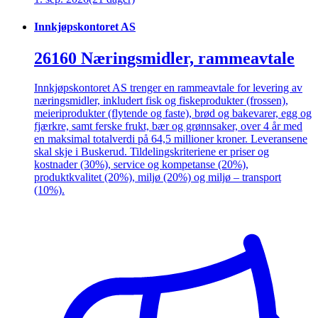
Innkjøpskontoret AS
26160 Næringsmidler, rammeavtale
Innkjøpskontoret AS trenger en rammeavtale for levering av
næringsmidler, inkludert fisk og fiskeprodukter (frossen),
meieriprodukter (flytende og faste), brød og bakevarer, egg og
fjærkre, samt ferske frukt, bær og grønnsaker, over 4 år med
en maksimal totalverdi på 64,5 millioner kroner. Leveransene
skal skje i Buskerud. Tildelingskriteriene er priser og
kostnader (30%), service og kompetanse (20%),
produktkvalitet (20%), miljø (20%) og miljø – transport
(10%).