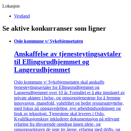
Lokasjon
Vestland
Se aktive konkurranser som ligner
Oslo kommune v/ Sykehjemsetaten
Anskaffelse av tjenesteytingsavtaler
til Ellingsrudhjemmet og
Langerudhjemmet
Oslo kommune v/ Sykehjemsetaten skal anskaffe
tjenesteytingsavtaler for Ellingsrudhjemmet og
Langerudhjemmet over 10 år. Formålet er å øke innslaget av
private aktører i helse- og omsorgstjenestene for å fremme
innovasjon, mangfold, valgfrihet og bedre ressursutnyttelse,
med fokus på oppgavedeling, nye arbeidstidsordninger og
bruk av teknologi. Tjenestene skal leveres i Oslo.
Kvalifikasjonskrav inkluderer dokumentasjon på relevant
erfaring fra tilsvarende oppdrag innen pleie- og
omsorgssektoren de siste tre årene, erfaring med drifts- og