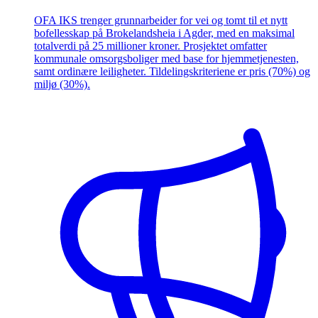
OFA IKS trenger grunnarbeider for vei og tomt til et nytt
bofellesskap på Brokelandsheia i Agder, med en maksimal
totalverdi på 25 millioner kroner. Prosjektet omfatter
kommunale omsorgsboliger med base for hjemmetjenesten,
samt ordinære leiligheter. Tildelingskriteriene er pris (70%) og
miljø (30%).