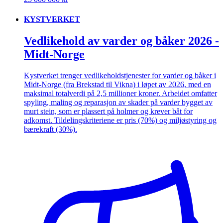
KYSTVERKET
Vedlikehold av varder og båker 2026 -
Midt-Norge
Kystverket trenger vedlikeholdstjenester for varder og båker i
Midt-Norge (fra Brekstad til Vikna) i løpet av 2026, med en
maksimal totalverdi på 2,5 millioner kroner. Arbeidet omfatter
spyling, maling og reparasjon av skader på varder bygget av
murt stein, som er plassert på holmer og krever båt for
adkomst. Tildelingskriteriene er pris (70%) og miljøstyring og
bærekraft (30%).