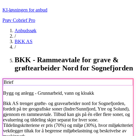
KI-løsningen for anbud
Prøv Cobrief Pro
Anbudssøk
/
BKK AS
/
BKK - Rammeavtale for grave &
grøftearbeider Nord for Sognefjorden
Brief
Bygg og anlegg - Grunnarbeid, vann og kloakk
Bkk AS
trenger grøfte- og gravearbeider nord for Sognefjorden,
fordelt på tre geografiske soner (Indre/Sunnfjord, Ytre og Solund),
gjennom en rammeavtale. Tilbud kan gis på én eller flere soner, og
evaluering og tildeling skjer separat for hver sone.
Tildelingskriteriene er pris (70%) og miljø (30%), hvor miljøkriteriet
vektlegger tiltak for å begrense miljøbelastning og beskrivelse av