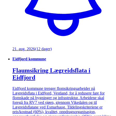
21. aug. 2026
(12 dager)
Eidfjord kommune
Flaumsikring Lægreidsflata i
Eidfjord
Eidfjord kommune trenger flomsikringsarbeider på
Lægreidsflata i Eidfjord, Vestland, for å redusere fare for
flomskade på bygninger og infrastruktur. Arbeidene skal
foregå fra RV7 ved sjøen, gjennom Vikedalen og til
Lægreidsflatane ved Esmarhaug. Tildelingskriteriene er
pris/kostnad (60%), kvalitet, oppdragsorganisasjon,