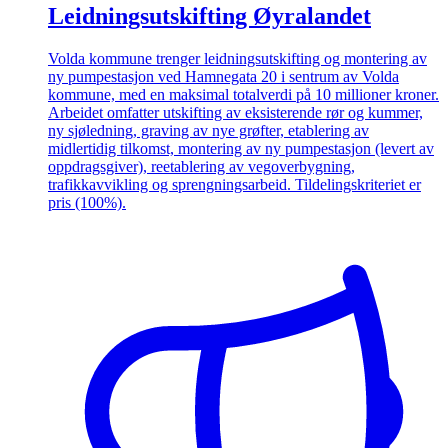
Leidningsutskifting Øyralandet
Volda kommune trenger leidningsutskifting og montering av
ny pumpestasjon ved Hamnegata 20 i sentrum av Volda
kommune, med en maksimal totalverdi på 10 millioner kroner.
Arbeidet omfatter utskifting av eksisterende rør og kummer,
ny sjøledning, graving av nye grøfter, etablering av
midlertidig tilkomst, montering av ny pumpestasjon (levert av
oppdragsgiver), reetablering av vegoverbygning,
trafikkavvikling og sprengningsarbeid. Tildelingskriteriet er
pris (100%).