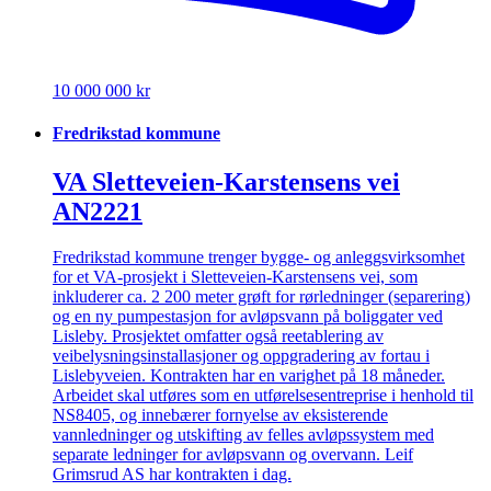
10 000 000 kr
Fredrikstad kommune
VA Sletteveien-Karstensens vei
AN2221
Fredrikstad kommune trenger bygge- og anleggsvirksomhet
for et VA-prosjekt i Sletteveien-Karstensens vei, som
inkluderer ca. 2 200 meter grøft for rørledninger (separering)
og en ny pumpestasjon for avløpsvann på boliggater ved
Lisleby. Prosjektet omfatter også reetablering av
veibelysningsinstallasjoner og oppgradering av fortau i
Lislebyveien. Kontrakten har en varighet på 18 måneder.
Arbeidet skal utføres som en utførelsesentreprise i henhold til
NS8405, og innebærer fornyelse av eksisterende
vannledninger og utskifting av felles avløpssystem med
separate ledninger for avløpsvann og overvann. Leif
Grimsrud AS har kontrakten i dag.