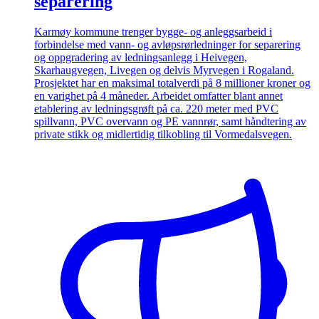
separering
Karmøy kommune trenger bygge- og anleggsarbeid i
forbindelse med vann- og avløpsrørledninger for separering
og oppgradering av ledningsanlegg i Heivegen,
Skarhaugvegen, Livegen og delvis Myrvegen i Rogaland.
Prosjektet har en maksimal totalverdi på 8 millioner kroner og
en varighet på 4 måneder. Arbeidet omfatter blant annet
etablering av ledningsgrøft på ca. 220 meter med PVC
spillvann, PVC overvann og PE vannrør, samt håndtering av
private stikk og midlertidig tilkobling til Vormedalsvegen.