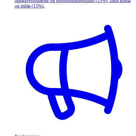
oppgaveforståelse og gjennomføringsplan (25%), samt klima
og miljø (15%).