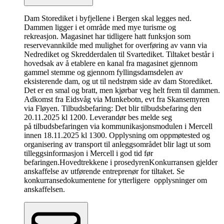
Dam Storediket i byfjellene i Bergen skal legges ned.
Dammen ligger i et område med mye turisme og
rekreasjon. Magasinet har tidligere hatt funksjon som
reservevannkilde med mulighet for overføring av vann via
Nedrediket og Skredderdalen til Svartediket. Tiltaket består i
hovedsak av å etablere en kanal fra magasinet gjennom
gammel stemme og gjennom fyllingsdamsdelen av
eksisterende dam, og ut til nedstrøm side av dam Storediket.
Det er en smal og bratt, men kjørbar veg helt frem til dammen.
Adkomst fra Eidsvåg via Munkebotn, evt fra Skansemyren
via Fløyen. Tilbudsbefaring: Det blir tilbudsbefaring den
20.11.2025 kl 1200. Leverandør bes melde seg
på tilbudsbefaringen via kommunikasjonsmodulen i Mercell
innen 18.11.2025 kl 1300. Opplysning om oppmøtested og
organisering av transport til anleggsområdet blir lagt ut som
tilleggsinformasjon i Mercell i god tid før
befaringen.
Hovedtrekkene i prosedyren
Konkurransen gjelder
anskaffelse av utførende entreprenør for tiltaket. Se
konkurransedokumentene for ytterligere opplysninger om
anskaffelsen.