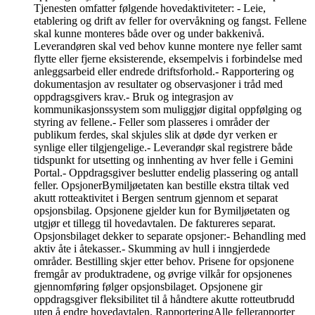
Tjenesten omfatter følgende hovedaktiviteter: - Leie,
etablering og drift av feller for overvåkning og fangst. Fellene
skal kunne monteres både over og under bakkenivå.
Leverandøren skal ved behov kunne montere nye feller samt
flytte eller fjerne eksisterende, eksempelvis i forbindelse med
anleggsarbeid eller endrede driftsforhold.- Rapportering og
dokumentasjon av resultater og observasjoner i tråd med
oppdragsgivers krav.- Bruk og integrasjon av
kommunikasjonssystem som muliggjør digital oppfølging og
styring av fellene.- Feller som plasseres i områder der
publikum ferdes, skal skjules slik at døde dyr verken er
synlige eller tilgjengelige.- Leverandør skal registrere både
tidspunkt for utsetting og innhenting av hver felle i Gemini
Portal.- Oppdragsgiver beslutter endelig plassering og antall
feller. OpsjonerBymiljøetaten kan bestille ekstra tiltak ved
akutt rotteaktivitet i Bergen sentrum gjennom et separat
opsjonsbilag. Opsjonene gjelder kun for Bymiljøetaten og
utgjør et tillegg til hovedavtalen. De faktureres separat.
Opsjonsbilaget dekker to separate opsjoner:- Behandling med
aktiv åte i åtekasser.- Skumming av hull i inngjerdede
områder. Bestilling skjer etter behov. Prisene for opsjonene
fremgår av produktradene, og øvrige vilkår for opsjonenes
gjennomføring følger opsjonsbilaget. Opsjonene gir
oppdragsgiver fleksibilitet til å håndtere akutte rotteutbrudd
uten å endre hovedavtalen. RapporteringAlle fellerapporter