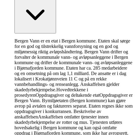
Bergen Vann er en etat i Bergen kommune. Etaten skal sørge
for en god og tilstrekkelig vannforsyning og en god og
miljømessig riktig avløpshåndtering. Bergen Vann drifter og
forvalter de kommunale vann- og avløpsanleggene i Bergen
kommune og drifter de kommunale vann- og avløpsanleggene
i Bjørnafjorden kommune. Etaten har ca. 285 medarbeidere
og en omsetning på om lag 1,1 milliard. De ansatte er i dag
lokalisert i Krokatjønnveien 11 C og på en rekke
vannbehandlings- og renseanlegg. Anskaffelsen gjelder
skadedyrbekjempelse.
Hovedtrekkene i
prosedyren
Oppdragsgiver og deltakende etatOppdragsgiver er
Bergen Vann. Bymiljøetaten (Bergen kommune) kan gjøre
avrop på avtalen og faktureres separat. Etaten regnes ikke som
oppdragsgiver i konkurransen. Beskrivelse av
anskaffelsenAnskaffelsen omfatter tjenester innen
skadedyrbekjempelse av rotter og mus. Tjenesten utføres
hovedsakelig i Bergen kommune og kan også omfatte
oppdrag i Bjørnafjorden kommune, som ikke har avropsrett.