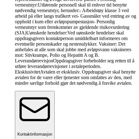
verneutstyr:Utførende personell skal til enhver tid benytte
nødvendig verneutstyr, herunder:- Arbeidstøy klasse 3 ved
arbeid på eller langs trafikert vei- Gassmåler ved entring av og
opphold i kum eller avløpspumpestasjon- Personlig
verneutstyr som fremkommer av gjeldende risikovurdering
(SJA)Uønskede hendelser:Ved uønskede hendelser skal
oppdragsgivers kontaktperson umiddelbart informeres om
eventuelle personskader og nestenulykker. Vaksiner: Det
anbefales at alle som skal jobbe med avløpsvann vaksineres
mot: Stivkrampe, Polio og Hepatitt A og B.
LeverandørrevisjonOppdragsgiver forbeholder seg retten til å
utføre leverandørrevisjoner i avtaleperioden.
EksklusivitetAvtalen er eksklusiv. Oppdragsgiver skal benytte
avtalen for de varer eller tjenester som omfattes av den, med
mindre særlige forhold gjør det nødvendig å fravike avtalen.
Kontaktinformasjon