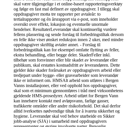
skal være tilgjengelige i et online-basert rapporteringsverktøy
og følge en fast mal definert av oppdragsgiver. I tillegg skal
oppdragsgiver motta tre rapporter per avtaleår: to
tertialrapporter og én årsrapport via e-post, som inneholder
oversikt over effekt, lokasjon og eventuelle unormale
hendelser. ResultaterLeverandør skal kontinuerlig vurdere
fellens plassering og sende forslag til forbedringstiltak dersom
en felle ikke viser ønsket reduksjon innen 2 uker, med mindre
oppdragsgiver skriftlig avtaler annet. - Forslag til
forbedringstiltak kan for eksempel omfatte flytting av feller,
ekstra behandling, eller begge deler. SkaderFeller inkl.
tilbehør som forsvinner eller blir skadet av leverandør eller
publikum, skal erstattes kostnadsfritt av leverandøren. Dette
gjelder ikke skader forårsaket av oppdragsgivers arbeid eller
tredjepart under bygge- eller gravearbeider som leverandør
ikke er informert om. HMSAlt arbeid som utføres i Bergen
Vanns installasjoner, eller ved opphold hos oppdragsgiver,
skal som et minimum gjennomføres i tråd med virksomhetens
gjeldende HMS-prosedyrer. Arbeid utført for Bergen Vann
kan innebære kontakt med avløpsvann, farlige gasser,
trafikkerte områder eller andre risikoforhold. Det skal derfor
alltid iverksettes nødvendige tiltak for å ivareta sikkerhet og
hygiene. Leverandør skal ved behov utarbeide en Sikker
jobb-analyse (SJA) i samarbeid med oppdragsgivers
representanter og øvrige involverte parter. Personlig