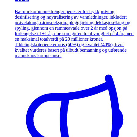
Bærum kommune trenger tjenester for trykkprøving,
desinfisering og nøytralisering av vannledninger, inkludert
prøvetaking, rørinspeksjon, pluggkjøring, lekkasjesøking og
spyling, gjennom en rammeavtale over 2 år med opsjon på
forlengelse i 1+1 år, noe som gir en total varighet på 4 år, med
en maksimal totalverdi på 20 millioner kroner.
Tildelingskriteriene er pris (60%) og kvalitet (40%), hvor
kvalitet vurderes basert på tilbudt bemanning og utførende
mannskaps kompetanse.