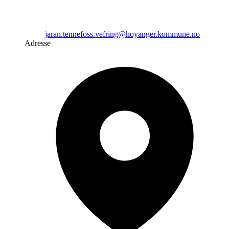
jaran.tennefoss.vefring@hoyanger.kommune.no
Adresse