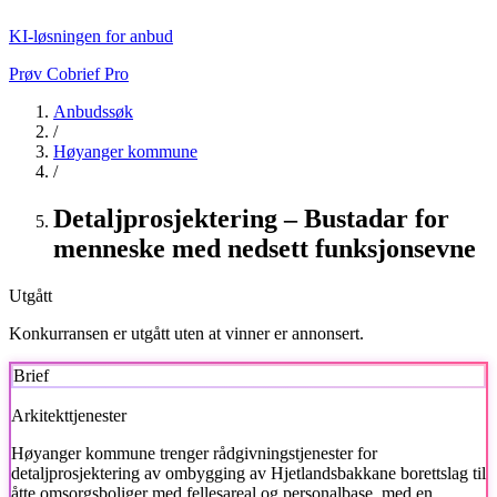
KI-løsningen for anbud
Prøv Cobrief Pro
Anbudssøk
/
Høyanger kommune
/
Detaljprosjektering – Bustadar for
menneske med nedsett funksjonsevne
Utgått
Konkurransen er utgått uten at vinner er annonsert.
Brief
Arkitekttjenester
Høyanger kommune
trenger rådgivningstjenester for
detaljprosjektering av ombygging av Hjetlandsbakkane borettslag til
åtte omsorgsboliger med fellesareal og personalbase, med en