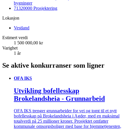
bygninger
71320000 Prosjektering
Lokasjon
Vestland
Estimert verdi
1 500 000,00 kr
Varighet
1 år
Se aktive konkurranser som ligner
OFA IKS
Utvikling bofellesskap
Brokelandsheia - Grunnarbeid
OFA IKS trenger grunnarbeider for vei og tomt til et nytt
bofellesskap på Brokelandsheia i Agder, med en maksimal
totalverdi på 25 millioner kroner. Prosjektet omfatter
kommunale omsorgsboliger med base for hjemmetjenesten,