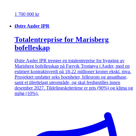
1 700 000 kr
Østre Agder IPR
Totalentreprise for Marisberg
bofelleskap
Østre Agder IPR trenger en totalentreprise for bygging av
Marisberg bofellesskap på Færvik Tromøya i Agder, med en
estimert kontraktsverdi på 18-22 millioner kroner ekskl. mva.
Prosjektet omfatter seks boenheter, fellesrom og ansattbase,
samt et tilrettelagt uteområde, og skal ferdigstilles innen
desember 2027. Tildelingskriteriene er pris (90%) og klima og
miljø (10%).