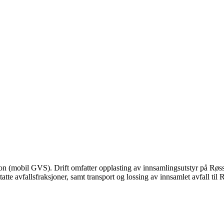
n (mobil GVS). Drift omfatter opplasting av innsamlingsutstyr på Røssvol
tte avfallsfraksjoner, samt transport og lossing av innsamlet avfall til 