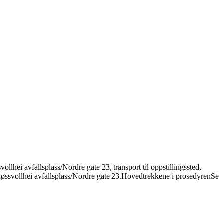
lhei avfallsplass/Nordre gate 23, transport til oppstillingssted,
Røssvollhei avfallsplass/Nordre gate 23.
Hovedtrekkene i prosedyren
Se