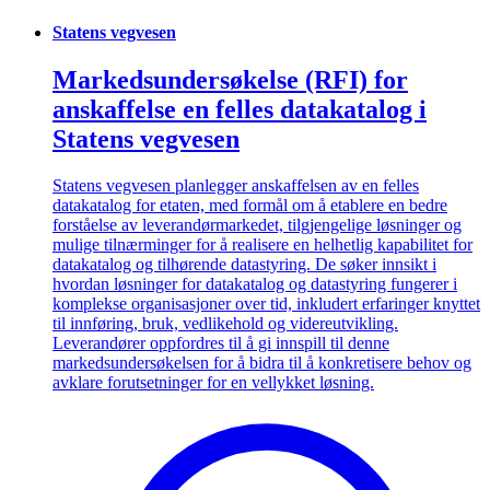
Statens vegvesen
Markedsundersøkelse (RFI) for
anskaffelse en felles datakatalog i
Statens vegvesen
Statens vegvesen planlegger anskaffelsen av en felles
datakatalog for etaten, med formål om å etablere en bedre
forståelse av leverandørmarkedet, tilgjengelige løsninger og
mulige tilnærminger for å realisere en helhetlig kapabilitet for
datakatalog og tilhørende datastyring. De søker innsikt i
hvordan løsninger for datakatalog og datastyring fungerer i
komplekse organisasjoner over tid, inkludert erfaringer knyttet
til innføring, bruk, vedlikehold og videreutvikling.
Leverandører oppfordres til å gi innspill til denne
markedsundersøkelsen for å bidra til å konkretisere behov og
avklare forutsetninger for en vellykket løsning.