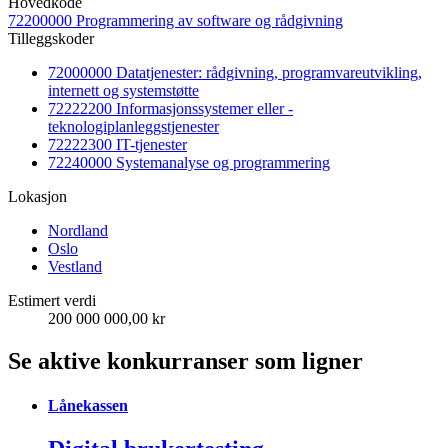
Hovedkode
72200000 Programmering av software og rådgivning
Tilleggskoder
72000000 Datatjenester: rådgivning, programvareutvikling,
internett og systemstøtte
72222200 Informasjonssystemer eller -
teknologiplanleggstjenester
72222300 IT-tjenester
72240000 Systemanalyse og programmering
Lokasjon
Nordland
Oslo
Vestland
Estimert verdi
200 000 000,00 kr
Se aktive konkurranser som ligner
Lånekassen