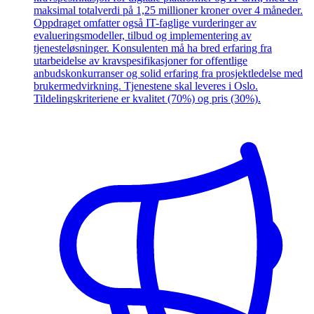
maksimal totalverdi på 1,25 millioner kroner over 4 måneder.
Oppdraget omfatter også IT-faglige vurderinger av
evalueringsmodeller, tilbud og implementering av
tjenesteløsninger. Konsulenten må ha bred erfaring fra
utarbeidelse av kravspesifikasjoner for offentlige
anbudskonkurranser og solid erfaring fra prosjektledelse med
brukermedvirkning. Tjenestene skal leveres i Oslo.
Tildelingskriteriene er kvalitet (70%) og pris (30%).