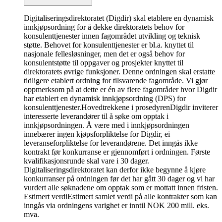
Digitaliseringsdirektoratet (Digdir) skal etablere en dynamisk
innkjøpsordning for å dekke direktoratets behov for
konsulenttjenester innen fagområdet utvikling og teknisk
støtte. Behovet for konsulenttjenester er bl.a. knyttet til
nasjonale fellesløsninger, men det er også behov for
konsulentstøtte til oppgaver og prosjekter knyttet til
direktoratets øvrige funksjoner. Denne ordningen skal erstatte
tidligere etablert ordning for tilsvarende fagområde. Vi gjør
oppmerksom på at dette er én av flere fagområder hvor Digdir
har etablert en dynamisk innkjøpsordning (DPS) for
konsulenttjenester.
Hovedtrekkene i prosedyren
Digdir inviterer
interesserte leverandører til å søke om opptak i
innkjøpsordningen. Å være med i innkjøpsordningen
innebærer ingen kjøpsforpliktelse for Digdir, ei
leveranseforpliktelse for leverandørene. Det inngås ikke
kontrakt før konkurranse er gjennomført i ordningen. Første
kvalifikasjonsrunde skal vare i 30 dager.
Digitaliseringsdirektoratet kan derfor ikke begynne å kjøre
konkurranser på ordningen før det har gått 30 dager og vi har
vurdert alle søknadene om opptak som er mottatt innen fristen.
Estimert verdiEstimert samlet verdi på alle kontrakter som kan
inngås via ordningens varighet er inntil NOK 200 mill. eks.
mva.