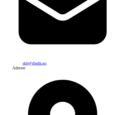
skb@digdir.no
Adresse