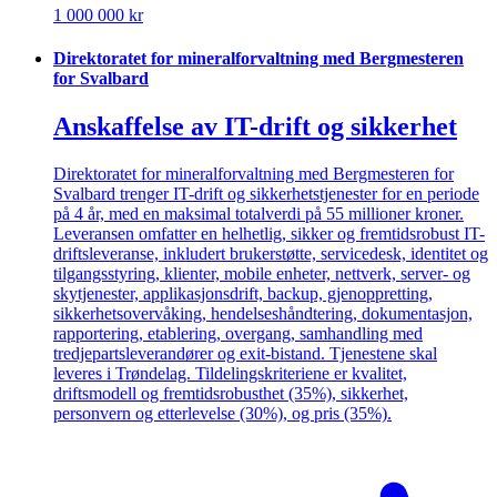
1 000 000 kr
Direktoratet for mineralforvaltning med Bergmesteren
for Svalbard
Anskaffelse av IT-drift og sikkerhet
Direktoratet for mineralforvaltning med Bergmesteren for
Svalbard trenger IT-drift og sikkerhetstjenester for en periode
på 4 år, med en maksimal totalverdi på 55 millioner kroner.
Leveransen omfatter en helhetlig, sikker og fremtidsrobust IT-
driftsleveranse, inkludert brukerstøtte, servicedesk, identitet og
tilgangsstyring, klienter, mobile enheter, nettverk, server- og
skytjenester, applikasjonsdrift, backup, gjenoppretting,
sikkerhetsovervåking, hendelseshåndtering, dokumentasjon,
rapportering, etablering, overgang, samhandling med
tredjepartsleverandører og exit-bistand. Tjenestene skal
leveres i Trøndelag. Tildelingskriteriene er kvalitet,
driftsmodell og fremtidsrobusthet (35%), sikkerhet,
personvern og etterlevelse (30%), og pris (35%).