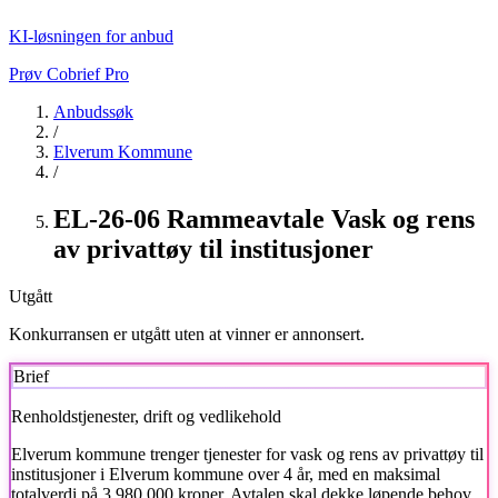
KI-løsningen for anbud
Prøv Cobrief Pro
Anbudssøk
/
Elverum Kommune
/
EL-26-06 Rammeavtale Vask og rens
av privattøy til institusjoner
Utgått
Konkurransen er utgått uten at vinner er annonsert.
Brief
Renholdstjenester, drift og vedlikehold
Elverum kommune
trenger tjenester for vask og rens av privattøy til
institusjoner i Elverum kommune over 4 år, med en maksimal
totalverdi på 3 980 000 kroner. Avtalen skal dekke løpende behov