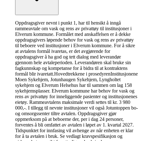
Oppdragsgiver nevnt i punkt 1, har til hensikt å inngå
rammeavtale om vask og rens av privattøy til institusjoner i
Elverum kommune. Formålet med anskaffelsen er å dekke
oppdragsgivers løpende behov for vask og rens av privattøy
til beboere ved institusjoner i Elverum kommune. For å sikre
at avtalens formål ivaretas, er det avgjørende for
oppdragsgiver å ha god og tett dialog med leverandør
gjennom hele avtaleperioden. Leverandøren skal bruke sin
fagkunnskap og kompetanse for å bidra til at kontraktens
formål blir ivaretatt.
Hovedtrekkene i prosedyren
Institusjonene
Moen Sykehjem, Jotunhaugen Sykehjem, Lyngholtet
sykehjem og Elverum Helsehus har til sammen om lag 158
sykehjemsplasser. Elverum kommune har behov for vask og
rens av privattøy for inneliggende pasienter og institusjonenes
eietøy. Rammeavtalens maksimale verdi settes til kr. 3 980
000,-. I tillegg til nevnte institusjoner vil også Jotuntoppen bo-
og omsorgssenter tiltre avtalen. Oppdragsgiver gjør
oppmerksom på at beboerne der, per i dag 24 personer,
forventes å bli omfattet av avtalen i løpet av 1. kvartal 2027.
Tidspunktet for innfasing vil avhenge av når enheten er klar
for å ta avtalen i bruk. Se vedlagt kravspesifikasjon og