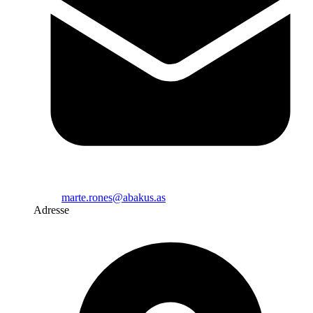
marte.rones@abakus.as
Adresse