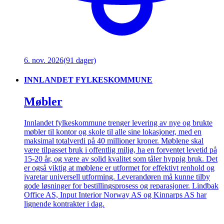
6. nov. 2026
(91 dager)
INNLANDET FYLKESKOMMUNE
Møbler
Innlandet fylkeskommune trenger levering av nye og brukte
møbler til kontor og skole til alle sine lokasjoner, med en
maksimal totalverdi på 40 millioner kroner. Møblene skal
være tilpasset bruk i offentlig miljø, ha en forventet levetid på
15-20 år, og være av solid kvalitet som tåler hyppig bruk. Det
er også viktig at møblene er utformet for effektivt renhold og
ivaretar universell utforming. Leverandøren må kunne tilby
gode løsninger for bestillingsprosess og reparasjoner. Lindbak
Office AS, Input Interior Norway AS og Kinnarps AS har
lignende kontrakter i dag.