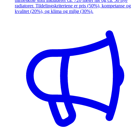
barneskole som inkluderer ca. 720 meter rør og ca. 50 nye
radiatorer. Tildelingskriteriene er pris (50%), kompetanse og
kvalitet (20%), og klima og miljø (30%).