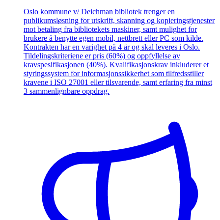
Oslo kommune v/ Deichman bibliotek trenger en
publikumsløsning for utskrift, skanning og kopieringstjenester
mot betaling fra bibliotekets maskiner, samt mulighet for
brukere å benytte egen mobil, nettbrett eller PC som kilde.
Kontrakten har en varighet på 4 år og skal leveres i Oslo.
Tildelingskriteriene er pris (60%) og oppfyllelse av
kravspesifikasjonen (40%). Kvalifikasjonskrav inkluderer et
styringssystem for informasjonssikkerhet som tilfredsstiller
kravene i ISO 27001 eller tilsvarende, samt erfaring fra minst
3 sammenlignbare oppdrag.