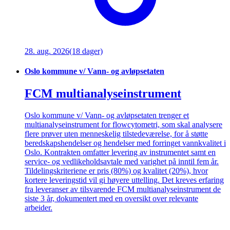
28. aug. 2026
(18 dager)
Oslo kommune v/ Vann- og avløpsetaten
FCM multianalyseinstrument
Oslo kommune v/ Vann- og avløpsetaten trenger et
multianalyseinstrument for flowcytometri, som skal analysere
flere prøver uten menneskelig tilstedeværelse, for å støtte
beredskapshendelser og hendelser med forringet vannkvalitet i
Oslo. Kontrakten omfatter levering av instrumentet samt en
service- og vedlikeholdsavtale med varighet på inntil fem år.
Tildelingskriteriene er pris (80%) og kvalitet (20%), hvor
kortere leveringstid vil gi høyere uttelling. Det kreves erfaring
fra leveranser av tilsvarende FCM multianalyseinstrument de
siste 3 år, dokumentert med en oversikt over relevante
arbeider.