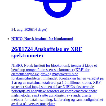
24. aug. 2026
(14 dager)
NIBIO, Norsk institutt for bioøkonomi
26/01724 Anskaffelse av XRF
spektrometer
NIBIO, Norsk institutt for bioøkonomi, trenger å kjøpe et
benchtop røntgenfluorescensspektrometer (XRF) for
elementanalyse av jord- og matprøver til sine
forskningsfasiliteter i Innlandet. Kontrakten har en varighet på
1 år og en maksimal totalverdi på 1,5 millioner kroner. XRF-
systemet skal inngå som en del av NIBIOs eksisterende
portefølje av analytiske sensorer og komplementere andre
målemetoder, samt støtte utviklingen av standardiserte
metoder for datainnsamling, kalibrering og sammenlignbarhet
av data på tvers av prosjekter.