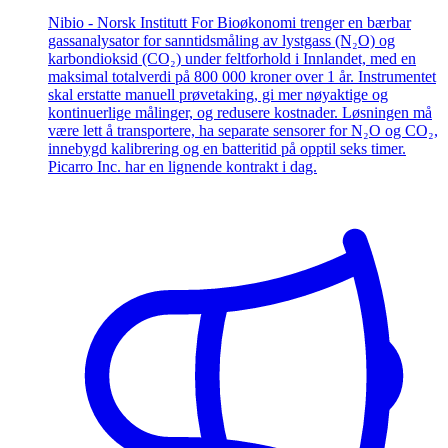
Nibio - Norsk Institutt For Bioøkonomi trenger en bærbar
gassanalysator for sanntidsmåling av lystgass (N₂O) og
karbondioksid (CO₂) under feltforhold i Innlandet, med en
maksimal totalverdi på 800 000 kroner over 1 år. Instrumentet
skal erstatte manuell prøvetaking, gi mer nøyaktige og
kontinuerlige målinger, og redusere kostnader. Løsningen må
være lett å transportere, ha separate sensorer for N₂O og CO₂,
innebygd kalibrering og en batteritid på opptil seks timer.
Picarro Inc. har en lignende kontrakt i dag.