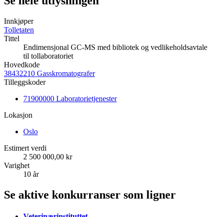
Se hele utlysningen
Innkjøper
Tolletaten
Tittel
Endimensjonal GC-MS med bibliotek og vedlikeholdsavtale
til tollaboratoriet
Hovedkode
38432210 Gasskromatografer
Tilleggskoder
71900000 Laboratorietjenester
Lokasjon
Oslo
Estimert verdi
2 500 000,00 kr
Varighet
10 år
Se aktive konkurranser som ligner
Veterinærinstituttet