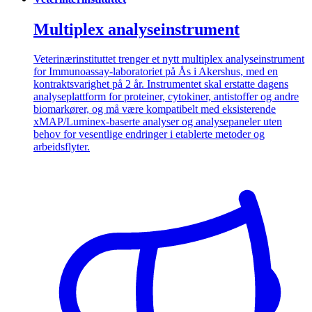
Multiplex analyseinstrument
Veterinærinstituttet trenger et nytt multiplex analyseinstrument
for Immunoassay-laboratoriet på Ås i Akershus, med en
kontraktsvarighet på 2 år. Instrumentet skal erstatte dagens
analyseplattform for proteiner, cytokiner, antistoffer og andre
biomarkører, og må være kompatibelt med eksisterende
xMAP/Luminex-baserte analyser og analysepaneler uten
behov for vesentlige endringer i etablerte metoder og
arbeidsflyter.