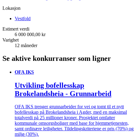
Lokasjon
Vestfold
Estimert verdi
6 000 000,00 kr
Varighet
12 måneder
Se aktive konkurranser som ligner
OFA IKS
Utvikling bofellesskap
Brokelandsheia - Grunnarbeid
OFA IKS trenger grunnarbeider for vei og tomt til et nytt
bofellesskap på Brokelandsheia i Agder, med en maksimal
totalverdi på 25 millioner kroner. Prosjektet omfatter
kommunale omsorgsboliger med base for hjemmetjenesten,
samt ordinære leiligheter. Tildelingskriteriene er pris (70%) og
miljø (30%).