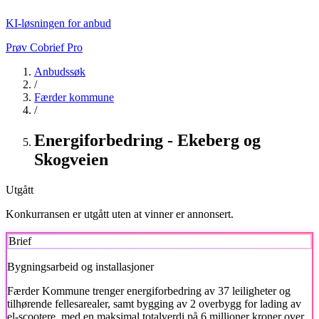
KI-løsningen for anbud
Prøv Cobrief Pro
Anbudssøk
/
Færder kommune
/
Energiforbedring - Ekeberg og
Skogveien
Utgått
Konkurransen er utgått uten at vinner er annonsert.
Brief
Bygningsarbeid og installasjoner
Færder Kommune
trenger energiforbedring av 37 leiligheter og
tilhørende fellesarealer, samt bygging av 2 overbygg for lading av
el-scootere, med en maksimal totalverdi på 6 millioner kroner over