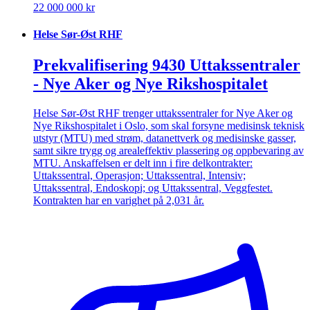
22 000 000 kr
Helse Sør-Øst RHF
Prekvalifisering 9430 Uttakssentraler
- Nye Aker og Nye Rikshospitalet
Helse Sør-Øst RHF trenger uttakssentraler for Nye Aker og
Nye Rikshospitalet i Oslo, som skal forsyne medisinsk teknisk
utstyr (MTU) med strøm, datanettverk og medisinske gasser,
samt sikre trygg og arealeffektiv plassering og oppbevaring av
MTU. Anskaffelsen er delt inn i fire delkontrakter:
Uttakssentral, Operasjon; Uttakssentral, Intensiv;
Uttakssentral, Endoskopi; og Uttakssentral, Veggfestet.
Kontrakten har en varighet på 2,031 år.