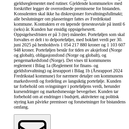
gjeldsreglementet med rutiner. Gjeldende kommunelov med
forskrifter legger de overordnede premissene for bistanden.
Konsulenten skal ikke ha diskresjonær forvaltningsfullmakt;
alle beslutninger om plasseringer fattes av Fredrikstad
kommune. Kontrakten er en løpende tjenesteavtale på inntil 6
(seks) år. Kunden har ensidig oppsigelsesrett.
Oppsigelsesfristen er på 3 (tre) måneder. Porteføljen som skal
forvaltes er delt i to delporteføljer, med bokført verdi per 30.
juni 2025 på henholdsvis 1 054 217 880 kroner og 1 103 607
948 kroner. Porteføljen består for tiden av aksjefond (Norge
og globalt), obligasjonsfond (Norge og globalt), og
pengemarkedsfond (Norge). Det vises til kommunens
reglement i Bilag 1a (Reglement for finans- og
gjeldsforvaltning) og årsrapport i Bilag 1b (Årsrapport 2024
Fredrikstad kommune) for nærmere detaljer om kommunens
markedsverdi og fordeling av langsiktig portefølje. Kunden
tar forbehold om svingninger i porteføljens verdi, herunder
kursendringer og markedsmessige bevegelser. Kunden tar
forbehold om at endringer i budsjett, aktiviteter og politisk
styring kan påvirke premisser og forutsetninger for bistandens
omfang.