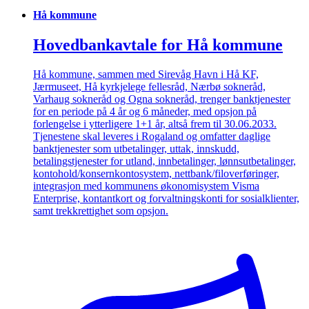
Hå kommune
Hovedbankavtale for Hå kommune
Hå kommune, sammen med Sirevåg Havn i Hå KF,
Jærmuseet, Hå kyrkjelege fellesråd, Nærbø sokneråd,
Varhaug sokneråd og Ogna sokneråd, trenger banktjenester
for en periode på 4 år og 6 måneder, med opsjon på
forlengelse i ytterligere 1+1 år, altså frem til 30.06.2033.
Tjenestene skal leveres i Rogaland og omfatter daglige
banktjenester som utbetalinger, uttak, innskudd,
betalingstjenester for utland, innbetalinger, lønnsutbetalinger,
kontohold/konsernkontosystem, nettbank/filoverføringer,
integrasjon med kommunens økonomisystem Visma
Enterprise, kontantkort og forvaltningskonti for sosialklienter,
samt trekkrettighet som opsjon.