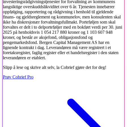
investeringsrådgivningstjenester for forvaltning av kommunens
langsiktige overskuddslikviditet over 6 år. Tjenesten innebærer
oppfølging, rapportering og rådgivning i henhold til gjeldende
finans- og gjeldsreglement og kommunelov, men konsulenten skal
ikke ha diskresjonær forvaltningsfullmakt. Porteføljen som skal
forvaltes er delt i to delporteføljer med en bokført verdi per 30. juni
2025 på henholdsvis 1 054 217 880 kroner og 1 103 607 948
kroner, og består av aksjefond, obligasjonsfond og
pengemarkedsfond. Bergen Capital Management AS har en
lignende kontrakt i dag. Leverandøren må være registrert i et
foretaksregister, faglig register eller et handelsregister i den staten
leverandøren er etablert.
Slipp å lese og skrive alt selv, la Cobrief gjøre det for deg!
Prøv Cobrief Pro