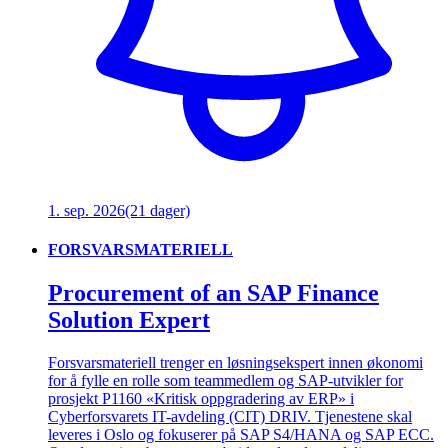
1. sep. 2026
(21 dager)
FORSVARSMATERIELL
Procurement of an SAP Finance
Solution Expert
Forsvarsmateriell trenger en løsningsekspert innen økonomi
for å fylle en rolle som teammedlem og SAP-utvikler for
prosjekt P1160 «Kritisk oppgradering av ERP» i
Cyberforsvarets IT-avdeling (CIT) DRIV. Tjenestene skal
leveres i Oslo og fokuserer på SAP S4/HANA og SAP ECC.