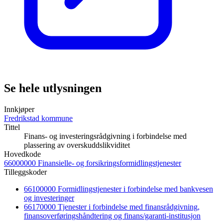
Se hele utlysningen
Innkjøper
Fredrikstad kommune
Tittel
Finans- og investeringsrådgivning i forbindelse med
plassering av overskuddslikviditet
Hovedkode
66000000 Finansielle- og forsikringsformidlingstjenester
Tilleggskoder
66100000 Formidlingstjenester i forbindelse med bankvesen
og investeringer
66170000 Tjenester i forbindelse med finansrådgivning,
finansoverføringshåndtering og finans/garanti-institusjon