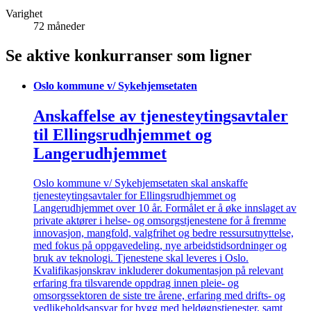
Varighet
72 måneder
Se aktive konkurranser som ligner
Oslo kommune v/ Sykehjemsetaten
Anskaffelse av tjenesteytingsavtaler
til Ellingsrudhjemmet og
Langerudhjemmet
Oslo kommune v/ Sykehjemsetaten skal anskaffe
tjenesteytingsavtaler for Ellingsrudhjemmet og
Langerudhjemmet over 10 år. Formålet er å øke innslaget av
private aktører i helse- og omsorgstjenestene for å fremme
innovasjon, mangfold, valgfrihet og bedre ressursutnyttelse,
med fokus på oppgavedeling, nye arbeidstidsordninger og
bruk av teknologi. Tjenestene skal leveres i Oslo.
Kvalifikasjonskrav inkluderer dokumentasjon på relevant
erfaring fra tilsvarende oppdrag innen pleie- og
omsorgssektoren de siste tre årene, erfaring med drifts- og
vedlikeholdsansvar for bygg med heldøgnstjenester, samt