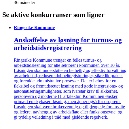
36 måneder
Se aktive konkurranser som ligner
Ringerike Kommune
Anskaffelse av løsning for turnus- og
arbeidstidsregistrering
Ringerike Kommune trenger en felles turnus- og
arbeidstidsløsning for alle sektorer i kommunen over 10 år.
Løsningen skal understøtte en helhetlig og effektiv forvaltning
av arbeidstid, redusere dobbeltregistreringer, sikre lik praksis
og forenkle administrative prosesser. Det er behov for en
fleksibel og fremtidsrettet løsning med gode integrasjons- og
automatiseringsmuligheter, som ivaretar krav til sikkerhet,
personvern og moderne IT-arkitektur. Kommunen ønsker
primært en skybasert løsning, men åpner også for on-prem.
Løsningen skal være brukervennlig og tilgjengelig for ansatte
og ledere, uavhengig av arbeidsflate eller funksjonsevne, og
gi tydelig veiledning i tråd med gjeldende regelverk.