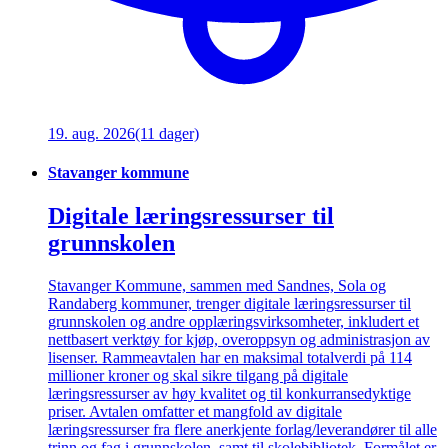
19. aug. 2026
(11 dager)
Stavanger kommune
Digitale læringsressurser til
grunnskolen
Stavanger Kommune, sammen med Sandnes, Sola og
Randaberg kommuner, trenger digitale læringsressurser til
grunnskolen og andre opplæringsvirksomheter, inkludert et
nettbasert verktøy for kjøp, overoppsyn og administrasjon av
lisenser. Rammeavtalen har en maksimal totalverdi på 114
millioner kroner og skal sikre tilgang på digitale
læringsressurser av høy kvalitet og til konkurransedyktige
priser. Avtalen omfatter et mangfold av digitale
læringsressurser fra flere anerkjente forlag/leverandører til alle
trinn og fag i grunnskolen, samt til skolebibliotek. Formålet er