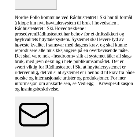
Nordre Follo kommune ved Rådhusteatret i Ski har til formål
å kjøpe inn nytt høyttalersystem til bruk i hovedsalen i
Rådhusteateret i Ski.
Hovedtrekkene i
prosedyren
Rådhusteatret har behov for et driftssikkert og
høykvalitets høyttalersystem. Systemet skal levere lyd av
høyeste kvalitet i samsvar med dagens krav, og skal kunne
reprodusere alle musikksjangere på en overbevisende måte.
Det skal være nok «headroom» slik at systemet tåler all slags
bruk, med jevn dekning i hele publikumsområdet. Det er
svært viktig for Rådhusteatret i Ski at høyttalersystemet er
ridervennlig, det vil si at systemet er i henhold til krav fra både
norske og internasjonale artister og produksjoner. For mer
informasjon om anskaffelsen, se Vedlegg 1 Kravspesifikasjon
og løsningsbeskrivelse.