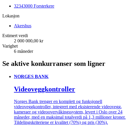
32343000 Forsterkere
Lokasjon
Akershus
Estimert verdi
2 000 000,00 kr
Varighet
6 måneder
Se aktive konkurranser som ligner
NORGES BANK
Videoveggkontroller
Norges Bank trenger en komplett og funksjonell
videoveggkontroller, integrert med eksisterende videovegg,
kameraer og videoovervåkingssystem, levert i Oslo over 24
måneder, med en maksimal totalverdi på 1,3 millioner kroner.
Tildelingskriteriene er kvalitet (70%) og pris (30%).