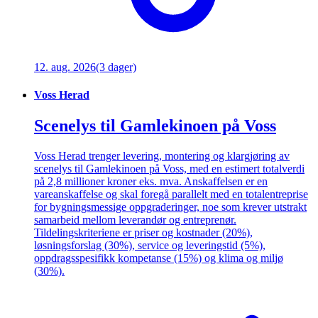
12. aug. 2026
(3 dager)
Voss Herad
Scenelys til Gamlekinoen på Voss
Voss Herad trenger levering, montering og klargjøring av
scenelys til Gamlekinoen på Voss, med en estimert totalverdi
på 2,8 millioner kroner eks. mva. Anskaffelsen er en
vareanskaffelse og skal foregå parallelt med en totalentreprise
for bygningsmessige oppgraderinger, noe som krever utstrakt
samarbeid mellom leverandør og entreprenør.
Tildelingskriteriene er priser og kostnader (20%),
løsningsforslag (30%), service og leveringstid (5%),
oppdragsspesifikk kompetanse (15%) og klima og miljø
(30%).