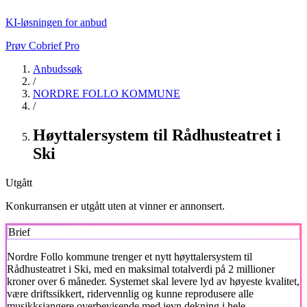
KI-løsningen for anbud
Prøv Cobrief Pro
Anbudssøk
/
NORDRE FOLLO KOMMUNE
/
Høyttalersystem til Rådhusteatret i
Ski
Utgått
Konkurransen er utgått uten at vinner er annonsert.
Brief
Nordre Follo kommune
trenger et nytt høyttalersystem til
Rådhusteatret i Ski, med en maksimal totalverdi på 2 millioner
kroner over 6 måneder. Systemet skal levere lyd av høyeste kvalitet,
være driftssikkert, ridervennlig og kunne reprodusere alle
musikksjangere overbevisende med jevn dekning i hele