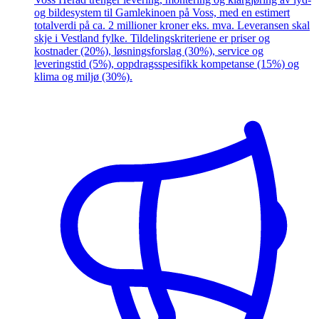
og bildesystem til Gamlekinoen på Voss, med en estimert
totalverdi på ca. 2 millioner kroner eks. mva. Leveransen skal
skje i Vestland fylke. Tildelingskriteriene er priser og
kostnader (20%), løsningsforslag (30%), service og
leveringstid (5%), oppdragsspesifikk kompetanse (15%) og
klima og miljø (30%).