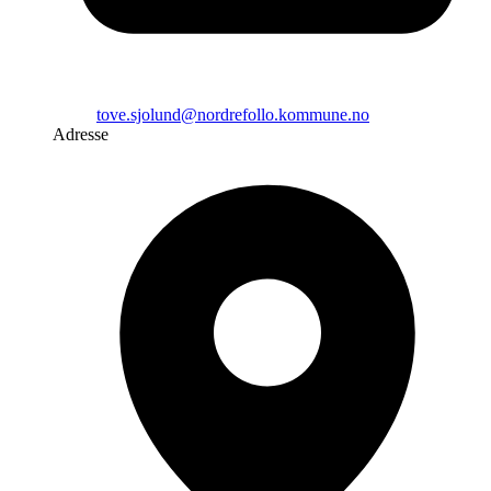
tove.sjolund@nordrefollo.kommune.no
Adresse