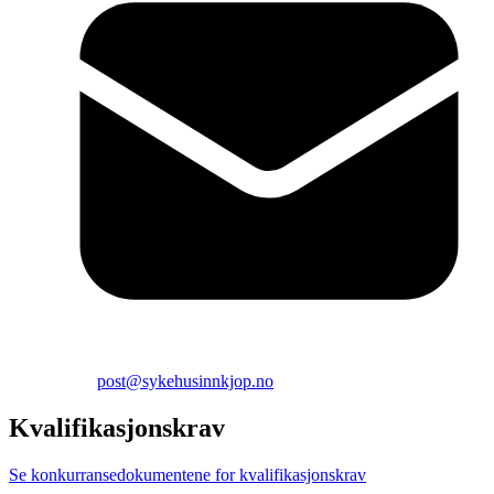
post@sykehusinnkjop.no
Kvalifikasjonskrav
Se konkurransedokumentene for kvalifikasjonskrav