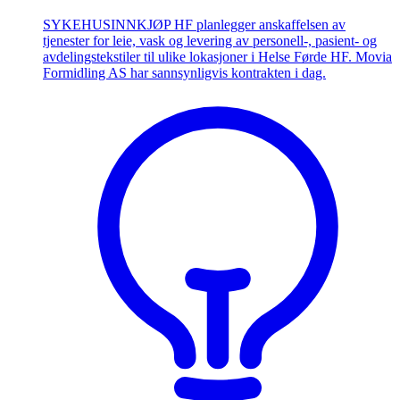
SYKEHUSINNKJØP HF planlegger anskaffelsen av
tjenester for leie, vask og levering av personell-, pasient- og
avdelingstekstiler til ulike lokasjoner i Helse Førde HF. Movia
Formidling AS har sannsynligvis kontrakten i dag.