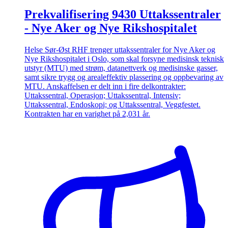
Prekvalifisering 9430 Uttakssentraler
- Nye Aker og Nye Rikshospitalet
Helse Sør-Øst RHF trenger uttakssentraler for Nye Aker og
Nye Rikshospitalet i Oslo, som skal forsyne medisinsk teknisk
utstyr (MTU) med strøm, datanettverk og medisinske gasser,
samt sikre trygg og arealeffektiv plassering og oppbevaring av
MTU. Anskaffelsen er delt inn i fire delkontrakter:
Uttakssentral, Operasjon; Uttakssentral, Intensiv;
Uttakssentral, Endoskopi; og Uttakssentral, Veggfestet.
Kontrakten har en varighet på 2,031 år.