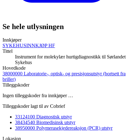
Se hele utlysningen
Innkjøper
SYKEHUSINNKJØP HF
Tittel
Instrument for molekylær hurtigdiagnostikk til Sørlandet
Sykehus
Hovedkode
38000000 Laboratorie-, optisk- og presisjonsutstyr (bortsett fra
briller)
Tilleggskoder
Ingen tilleggskoder fra innkjøper …
Tilleggskoder lagt til av Cobrief
33124100 Diagnostisk utstyr
38434540 Biomedisinsk utstyr
38950000 Polymerasekjedereaksjon (PCR) utstyr
Lokasjon