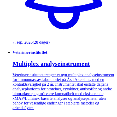
7. sep. 2026
(28 dager)
Veterinærinstituttet
Multiplex analyseinstrument
Veterinærinstituttet trenger et nytt multiplex analyseinstrument
for Immunoassay-laboratoriet på Ås i Akershus, med en
kontraktsvarighet på 2 år. Instrumentet skal erstatte dagens
analyseplattform for proteiner, cytokiner, antistoffer og andre
biomarkører, og må være kompatibelt med eksisterende
xMAP/Luminex-baserte analyser og analysepaneler uten
behov for vesentlige endringer i etablerte metoder og
arbeidsflyter.