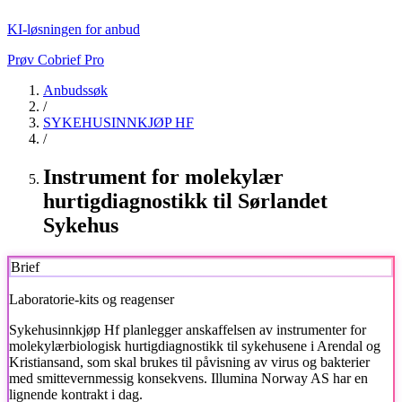
KI-løsningen for anbud
Prøv Cobrief Pro
Anbudssøk
/
SYKEHUSINNKJØP HF
/
Instrument for molekylær
hurtigdiagnostikk til Sørlandet
Sykehus
Brief
Laboratorie-kits og reagenser
Sykehusinnkjøp Hf
planlegger anskaffelsen av instrumenter for
molekylærbiologisk hurtigdiagnostikk til sykehusene i Arendal og
Kristiansand, som skal brukes til påvisning av virus og bakterier
med smittevernmessig konsekvens. Illumina Norway AS har en
lignende kontrakt i dag.