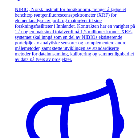
NIBIO, Norsk institutt for bioøkonomi, trenger å kjøpe et
benchtop røntgenfluorescensspektrometer (XRF) for
elementanalyse av jord- og matprøver til sine
forskningsfasiliteter i Innlandet. Kontrakten har en varighet på
1 år og en maksimal totalverdi på 1,5 millioner kroner. XRF-
systemet skal inngå som en del av NIBIOs eksisterende
portefølje av analytiske sensorer og komplementere andre
målemetoder, samt støtte utviklingen av standardiserte
metoder for datainnsamling, kalibrering og sammenlignbarhet
av data på tvers av prosjekter.