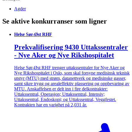
Agder
Se aktive konkurranser som ligner
Helse Sør-Øst RHF
Prekvalifisering 9430 Uttakssentraler
- Nye Aker og Nye Rikshospitalet
Helse Sør-Øst RHF trenger uttakssentraler for Nye Aker og
Nye Rikshospitalet i Oslo, som skal forsyne medisinsk teknisk
utstyr (MTU) med strøm, datanettverk og medisinske gasser,
samt sikre trygg og arealeffektiv plassering og oppbevaring av
MTU. Anskaffelsen er delt inn i fire delkontrakter:
Uttakssentral, Operasjon; Uttakssentral, Intensiv;
Uttakssentral, Endoskopi; og Uttakssentral, Veggfestet.
Kontrakten har en varighet på 2,031 år.