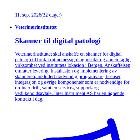
11. sep. 2026
(32 dager)
Veterinærinstituttet
Skanner til digital patologi
Veterinærinstituttet skal anskaffe en skanner for digital
patologi til bruk i rutinemessig diagnostikk og annen faglig
virksomhet ved instituttets lokasjon i Bergen. Anskaffelsen
omfatter levering, installasjon og implementering av
skanneren, inkludert nødvendig programvare, lisenser,
integrasjon og øvrige komponenter som er nødvendige for
ordinær drift, samt en service-, support- og
vedlikeholdsavtale. Inter Instrument AS har en lignende
kontrakt i dag.