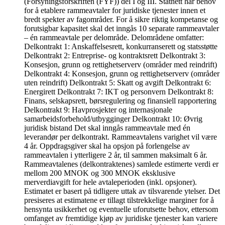
(Forsyningsforskriften (FYF)) del I og III. Statnett har behov
for å etablere rammeavtaler for juridiske tjenester innen et
bredt spekter av fagområder. For å sikre riktig kompetanse og
forutsigbar kapasitet skal det inngås 10 separate rammeavtaler
– én rammeavtale per delområde. Delområdene omfatter:
Delkontrakt 1: Anskaffelsesrett, konkurranserett og statsstøtte
Delkontrakt 2: Entreprise- og kontraktsrett Delkontrakt 3:
Konsesjon, grunn og rettighetserverv (områder med reindrift)
Delkontrakt 4: Konsesjon, grunn og rettighetserverv (områder
uten reindrift) Delkontrakt 5: Skatt og avgift Delkontrakt 6:
Energirett Delkontrakt 7: IKT og personvern Delkontrakt 8:
Finans, selskapsrett, børsregulering og finansiell rapportering
Delkontrakt 9: Havprosjekter og internasjonale
samarbeidsforbehold/utbygginger Delkontrakt 10: Øvrig
juridisk bistand Det skal inngås rammeavtale med én
leverandør per delkontrakt. Rammeavtalens varighet vil være
4 år. Oppdragsgiver skal ha opsjon på forlengelse av
rammeavtalen i ytterligere 2 år, til sammen maksimalt 6 år.
Rammeavtalenes (delkontraktenes) samlede estimerte verdi er
mellom 200 MNOK og 300 MNOK eksklusive
merverdiavgift for hele avtaleperioden (inkl. opsjoner).
Estimatet er basert på tidligere uttak av tilsvarende ytelser. Det
presiseres at estimatene er tillagt tilstrekkelige marginer for å
hensynta usikkerhet og eventuelle uforutsette behov, ettersom
omfanget av fremtidige kjøp av juridiske tjenester kan variere