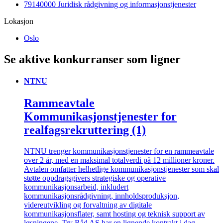
79140000 Juridisk rådgivning og informasjonstjenester
Lokasjon
Oslo
Se aktive konkurranser som ligner
NTNU
Rammeavtale
Kommunikasjonstjenester for
realfagsrekruttering (1)
NTNU trenger kommunikasjonstjenester for en rammeavtale
over 2 år, med en maksimal totalverdi på 12 millioner kroner.
Avtalen omfatter helhetlige kommunikasjonstjenester som skal
støtte oppdragsgivers strategiske og operative
kommunikasjonsarbeid, inkludert
kommunikasjonsrådgivning, innholdsproduksjon,
videreutvikling og forvaltning av digitale
kommunikasjonsflater, samt hosting og teknisk support av
løsningene. Try Råd AS har en lignende kontrakt i dag.