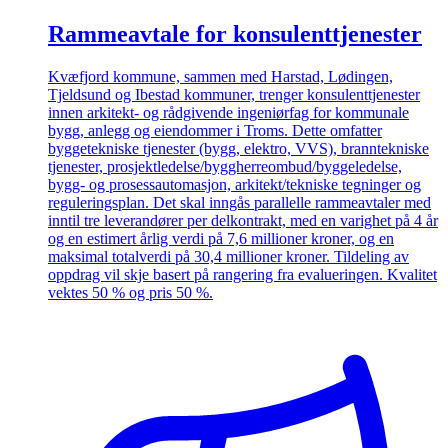
Rammeavtale for konsulenttjenester
Kvæfjord kommune, sammen med Harstad, Lødingen,
Tjeldsund og Ibestad kommuner, trenger konsulenttjenester
innen arkitekt- og rådgivende ingeniørfag for kommunale
bygg, anlegg og eiendommer i Troms. Dette omfatter
byggetekniske tjenester (bygg, elektro, VVS), branntekniske
tjenester, prosjektledelse/byggherreombud/byggeledelse,
bygg- og prosessautomasjon, arkitekt/tekniske tegninger og
reguleringsplan. Det skal inngås parallelle rammeavtaler med
inntil tre leverandører per delkontrakt, med en varighet på 4 år
og en estimert årlig verdi på 7,6 millioner kroner, og en
maksimal totalverdi på 30,4 millioner kroner. Tildeling av
oppdrag vil skje basert på rangering fra evalueringen. Kvalitet
vektes 50 % og pris 50 %.