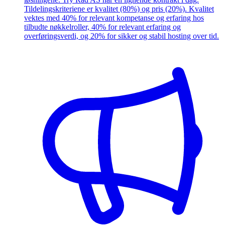
Tildelingskriteriene er kvalitet (80%) og pris (20%). Kvalitet
vektes med 40% for relevant kompetanse og erfaring hos
tilbudte nøkkelroller, 40% for relevant erfaring og
overføringsverdi, og 20% for sikker og stabil hosting over tid.