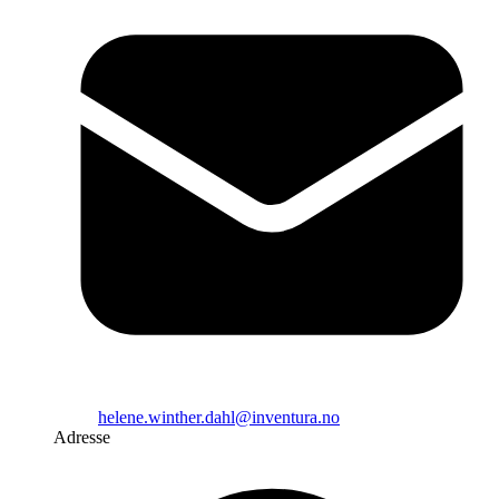
helene.winther.dahl@inventura.no
Adresse