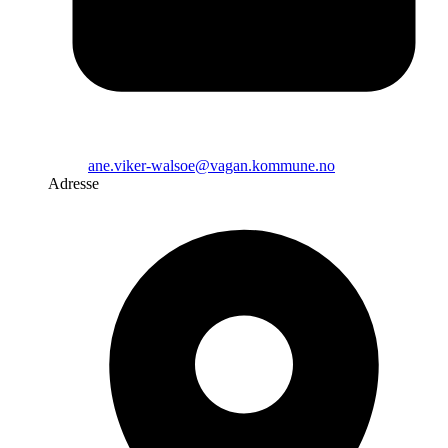
ane.viker-walsoe@vagan.kommune.no
Adresse