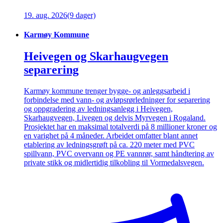
19. aug. 2026
(9 dager)
Karmøy Kommune
Heivegen og Skarhaugvegen
separering
Karmøy kommune trenger bygge- og anleggsarbeid i
forbindelse med vann- og avløpsrørledninger for separering
og oppgradering av ledningsanlegg i Heivegen,
Skarhaugvegen, Livegen og delvis Myrvegen i Rogaland.
Prosjektet har en maksimal totalverdi på 8 millioner kroner og
en varighet på 4 måneder. Arbeidet omfatter blant annet
etablering av ledningsgrøft på ca. 220 meter med PVC
spillvann, PVC overvann og PE vannrør, samt håndtering av
private stikk og midlertidig tilkobling til Vormedalsvegen.