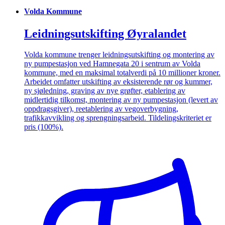
Volda Kommune
Leidningsutskifting Øyralandet
Volda kommune trenger leidningsutskifting og montering av
ny pumpestasjon ved Hamnegata 20 i sentrum av Volda
kommune, med en maksimal totalverdi på 10 millioner kroner.
Arbeidet omfatter utskifting av eksisterende rør og kummer,
ny sjøledning, graving av nye grøfter, etablering av
midlertidig tilkomst, montering av ny pumpestasjon (levert av
oppdragsgiver), reetablering av vegoverbygning,
trafikkavvikling og sprengningsarbeid. Tildelingskriteriet er
pris (100%).