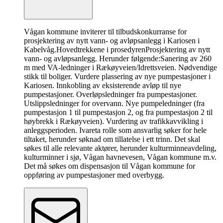
Vågan kommune inviterer til tilbudskonkurranse for
prosjektering av nytt vann- og avløpsanlegg i Kariosen i
Kabelvåg.
Hovedtrekkene i prosedyren
Prosjektering av nytt
vann- og avløpsanlegg. Herunder følgende:Sanering av 260
m med VA-ledninger i Rækøyveien/Idrettsveien. Nødvendige
stikk til boliger. Vurdere plassering av nye pumpestasjoner i
Kariosen. Innkobling av eksisterende avløp til nye
pumpestasjoner. Overløpsledninger fra pumpestasjoner.
Utslippsledninger for overvann. Nye pumpeledninger (fra
pumpestasjon 1 til pumpestasjon 2, og fra pumpestasjon 2 til
høybrekk i Rækøyveien). Vurdering av trafikkavvikling i
anleggsperioden. Ivareta rolle som ansvarlig søker for hele
tiltaket, herunder søknad om tillatelse i ett trinn. Det skal
søkes til alle relevante aktører, herunder kulturminneavdeling,
kulturminner i sjø, Vågan havnevesen, Vågan kommune m.v.
Det må søkes om dispensasjon til Vågan kommune for
oppføring av pumpestasjoner med overbygg.