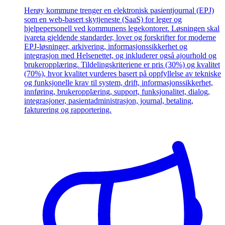
Herøy kommune trenger en elektronisk pasientjournal (EPJ)
som en web-basert skytjeneste (SaaS) for leger og
hjelpepersonell ved kommunens legekontorer. Løsningen skal
ivareta gjeldende standarder, lover og forskrifter for moderne
EPJ-løsninger, arkivering, informasjonssikkerhet og
integrasjon med Helsenettet, og inkluderer også ajourhold og
brukeropplæring. Tildelingskriteriene er pris (30%) og kvalitet
(70%), hvor kvalitet vurderes basert på oppfyllelse av tekniske
og funksjonelle krav til system, drift, informasjonssikkerhet,
innføring, brukeropplæring, support, funksjonalitet, dialog,
integrasjoner, pasientadministrasjon, journal, betaling,
fakturering og rapportering.