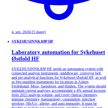
4. sep. 2026
(25 dager)
SYKEHUSINNKJØP HF
Laboratory automation for Sykehuset
Østfold HF
SYKEHUSINNKJØP HF needs an automation system with
connected analysis instruments, middleware, conveyor belt,
and pre-analytical functions for Sykehuset Østfold HF, as well
as free-standing instruments for locations in Askim,
Fredrikstad, Moss, Sarpsborg, and Halden. The system should
maintain current analyses, accommodate a 4% annual increase
from 2025 analysis volume, and cover clinical chemistry,
immune chemistry, haematology, coagulation, infection
serology, HbA1c, allergy, and auto-immunity. It must be
flexible to include new instruments, modules, and tests, and