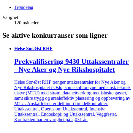
Trøndelag
Varighet
120 måneder
Se aktive konkurranser som ligner
Helse Sør-Øst RHF
Prekvalifisering 9430 Uttakssentraler
- Nye Aker og Nye Rikshospitalet
Helse Sør-Øst RHF trenger uttakssentraler for Nye Aker og
Nye Rikshospitalet i Oslo, som skal forsyne medisinsk teknisk
utstyr (MTU) med strøm, datanettverk og medisinske gasser,
samt sikre trygg og arealeffektiv plassering og oppbevaring av
MTU. Anskaffelsen er delt inn i fire delkontrakter:
Uttakssentral, Operasjon; Uttakssentral, Intensiv;
Uttakssentral, Endoskopi; og Uttakssentral, Veggfestet.
Kontrakten har en varighet på 2,031 år.