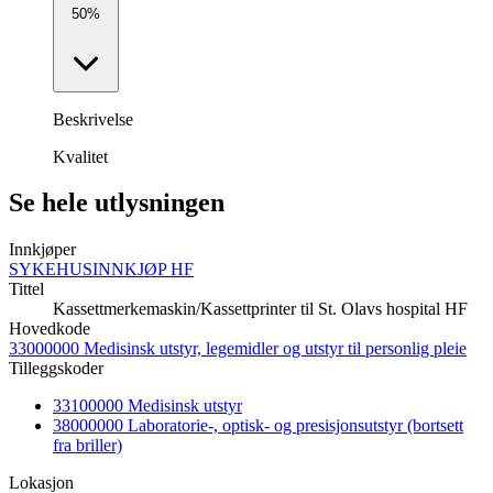
50%
Beskrivelse
Kvalitet
Se hele utlysningen
Innkjøper
SYKEHUSINNKJØP HF
Tittel
Kassettmerkemaskin/Kassettprinter til St. Olavs hospital HF
Hovedkode
33000000 Medisinsk utstyr, legemidler og utstyr til personlig pleie
Tilleggskoder
33100000 Medisinsk utstyr
38000000 Laboratorie-, optisk- og presisjonsutstyr (bortsett
fra briller)
Lokasjon