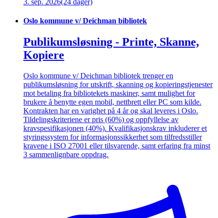
3. sep. 2026
(24 dager)
Oslo kommune v/ Deichman bibliotek
Publikumsløsning - Printe, Skanne,
Kopiere
Oslo kommune v/ Deichman bibliotek trenger en
publikumsløsning for utskrift, skanning og kopieringstjenester
mot betaling fra bibliotekets maskiner, samt mulighet for
brukere å benytte egen mobil, nettbrett eller PC som kilde.
Kontrakten har en varighet på 4 år og skal leveres i Oslo.
Tildelingskriteriene er pris (60%) og oppfyllelse av
kravspesifikasjonen (40%). Kvalifikasjonskrav inkluderer et
styringssystem for informasjonssikkerhet som tilfredsstiller
kravene i ISO 27001 eller tilsvarende, samt erfaring fra minst
3 sammenlignbare oppdrag.