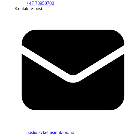
+47 78950700
Kontakt e-post
post@sykehusinnkjop.no