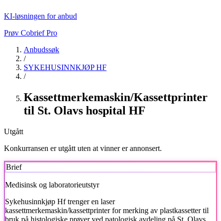
KI-løsningen for anbud
Prøv Cobrief Pro
Anbudssøk
/
SYKEHUSINNKJØP HF
/
Kassettmerkemaskin/Kassettprinter
til St. Olavs hospital HF
Utgått
Konkurransen er utgått uten at vinner er annonsert.
Brief
Medisinsk og laboratorieutstyr
Sykehusinnkjøp Hf
trenger en laser
kassettmerkemaskin/kassettprinter for merking av plastkassetter til
bruk på histologiske prøver ved patologisk avdeling på St. Olavs