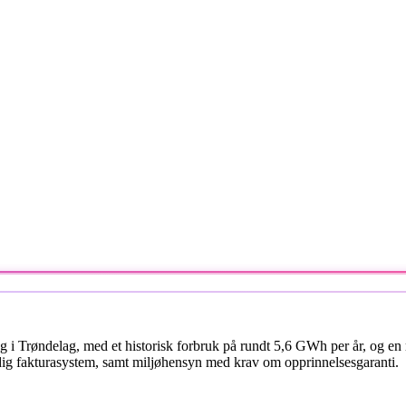
gg i Trøndelag, med et historisk forbruk på rundt 5,6 GWh per år, og e
ddig fakturasystem, samt miljøhensyn med krav om opprinnelsesgaranti.