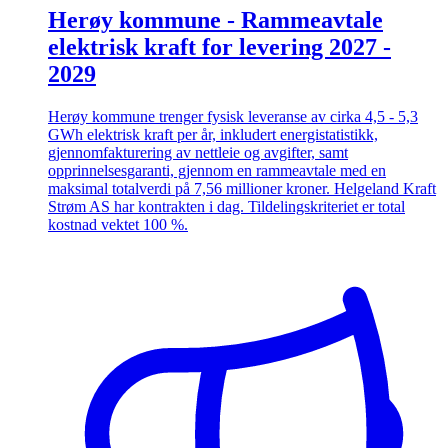
Herøy kommune - Rammeavtale
elektrisk kraft for levering 2027 -
2029
Herøy kommune trenger fysisk leveranse av cirka 4,5 - 5,3
GWh elektrisk kraft per år, inkludert energistatistikk,
gjennomfakturering av nettleie og avgifter, samt
opprinnelsesgaranti, gjennom en rammeavtale med en
maksimal totalverdi på 7,56 millioner kroner. Helgeland Kraft
Strøm AS har kontrakten i dag. Tildelingskriteriet er total
kostnad vektet 100 %.