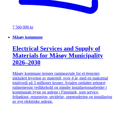
7 560 000 kr
Måsøy kommune
Electrical Services and Supply of
Materials for Måsøy Municipality
2026–2030
Måsøy kommune trenger rammeavtale for el-tjenester,
inkludert levering av materiell, over 4 år, med en maksimal
totalverdi på 3 millioner kroner. Avtalen omfatter primært
rutinemessig vedlikehold og mindre installasjonsarbeider i
kommunale bygg og anlegg i Finnmark, som service,
feilsøking, reparasjon, utvidelse, oppgradering og installasjon
av nye elektriske anlegg.