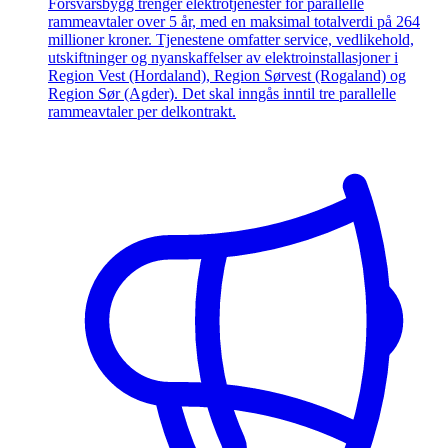
Forsvarsbygg trenger elektrotjenester for parallelle
rammeavtaler over 5 år, med en maksimal totalverdi på 264
millioner kroner. Tjenestene omfatter service, vedlikehold,
utskiftninger og nyanskaffelser av elektroinstallasjoner i
Region Vest (Hordaland), Region Sørvest (Rogaland) og
Region Sør (Agder). Det skal inngås inntil tre parallelle
rammeavtaler per delkontrakt.