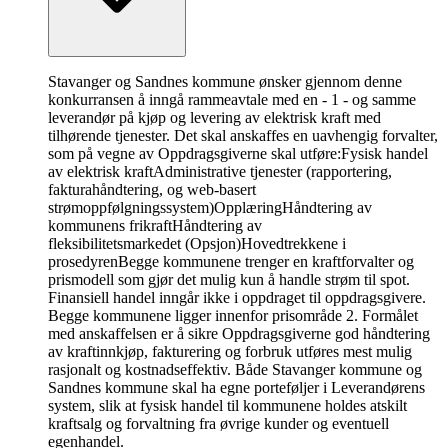
Stavanger og Sandnes kommune ønsker gjennom denne
konkurransen å inngå rammeavtale med en - 1 - og samme
leverandør på kjøp og levering av elektrisk kraft med
tilhørende tjenester. Det skal anskaffes en uavhengig forvalter,
som på vegne av Oppdragsgiverne skal utføre:Fysisk handel
av elektrisk kraftAdministrative tjenester (rapportering,
fakturahåndtering, og web-basert
strømoppfølgningssystem)OpplæringHåndtering av
kommunens frikraftHåndtering av
fleksibilitetsmarkedet (Opsjon)
Hovedtrekkene i
prosedyren
Begge kommunene trenger en kraftforvalter og
prismodell som gjør det mulig kun å handle strøm til spot.
Finansiell handel inngår ikke i oppdraget til oppdragsgivere.
Begge kommunene ligger innenfor prisområde 2. Formålet
med anskaffelsen er å sikre Oppdragsgiverne god håndtering
av kraftinnkjøp, fakturering og forbruk utføres mest mulig
rasjonalt og kostnadseffektiv. Både Stavanger kommune og
Sandnes kommune skal ha egne porteføljer i Leverandørens
system, slik at fysisk handel til kommunene holdes atskilt
kraftsalg og forvaltning fra øvrige kunder og eventuell
egenhandel.