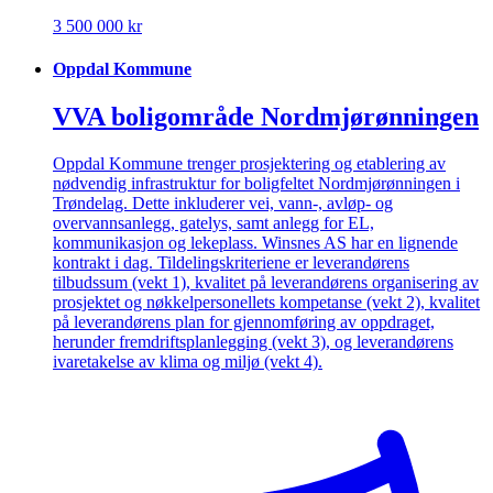
3 500 000 kr
Oppdal Kommune
VVA boligområde Nordmjørønningen
Oppdal Kommune trenger prosjektering og etablering av
nødvendig infrastruktur for boligfeltet Nordmjørønningen i
Trøndelag. Dette inkluderer vei, vann-, avløp- og
overvannsanlegg, gatelys, samt anlegg for EL,
kommunikasjon og lekeplass. Winsnes AS har en lignende
kontrakt i dag. Tildelingskriteriene er leverandørens
tilbudssum (vekt 1), kvalitet på leverandørens organisering av
prosjektet og nøkkelpersonellets kompetanse (vekt 2), kvalitet
på leverandørens plan for gjennomføring av oppdraget,
herunder fremdriftsplanlegging (vekt 3), og leverandørens
ivaretakelse av klima og miljø (vekt 4).