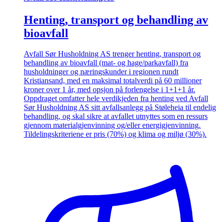
Henting, transport og behandling av
bioavfall
Avfall Sør Husholdning AS trenger henting, transport og
behandling av bioavfall (mat- og hage/parkavfall) fra
husholdninger og næringskunder i regionen rundt
Kristiansand, med en maksimal totalverdi på 60 millioner
kroner over 1 år, med opsjon på forlengelse i 1+1+1 år.
Oppdraget omfatter hele verdikjeden fra henting ved Avfall
Sør Husholdning AS sitt avfallsanlegg på Støleheia til endelig
behandling, og skal sikre at avfallet utnyttes som en ressurs
gjennom materialgjenvinning og/eller energigjenvinning.
Tildelingskriteriene er pris (70%) og klima og miljø (30%).