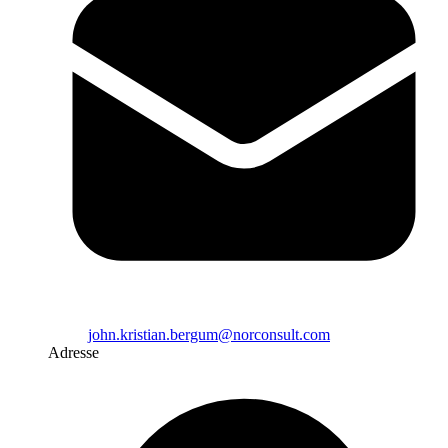
john.kristian.bergum@norconsult.com
Adresse