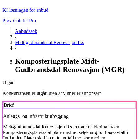
KI-løsningen for anbud
Prøv Cobrief Pro
Anbudssøk
/
Midt-gudbrandsdal Renovasjon Iks
/
Komposteringsplate Midt-
Gudbrandsdal Renovasjon (MGR)
Utgått
Konkurransen er utgått uten at vinner er annonsert.
Brief
Anleggs- og infrastrukturbygging
Midt-gudbrandsdal Renovasjon Iks
trenger etablering av en
komposteringsplate/asfaltplate med renseløsning for hageavfall i
Innlandet. Platen skal ha et jevnt fall mot sør med en