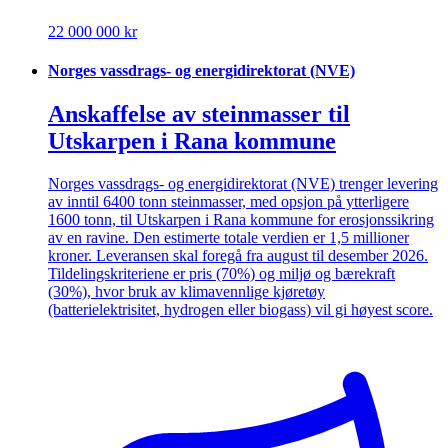
22 000 000 kr
Norges vassdrags- og energidirektorat (NVE)
Anskaffelse av steinmasser til
Utskarpen i Rana kommune
Norges vassdrags- og energidirektorat (NVE) trenger levering
av inntil 6400 tonn steinmasser, med opsjon på ytterligere
1600 tonn, til Utskarpen i Rana kommune for erosjonssikring
av en ravine. Den estimerte totale verdien er 1,5 millioner
kroner. Leveransen skal foregå fra august til desember 2026.
Tildelingskriteriene er pris (70%) og miljø og bærekraft
(30%), hvor bruk av klimavennlige kjøretøy
(batterielektrisitet, hydrogen eller biogass) vil gi høyest score.