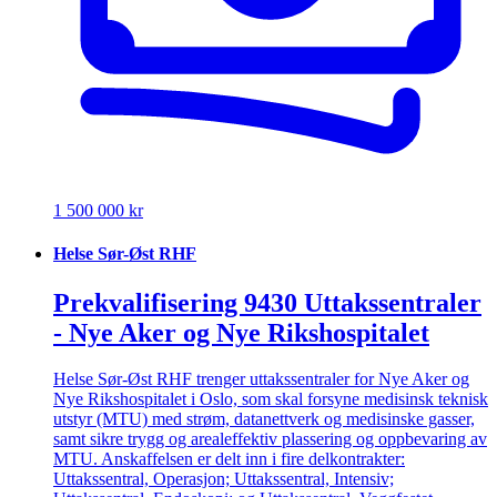
1 500 000 kr
Helse Sør-Øst RHF
Prekvalifisering 9430 Uttakssentraler
- Nye Aker og Nye Rikshospitalet
Helse Sør-Øst RHF trenger uttakssentraler for Nye Aker og
Nye Rikshospitalet i Oslo, som skal forsyne medisinsk teknisk
utstyr (MTU) med strøm, datanettverk og medisinske gasser,
samt sikre trygg og arealeffektiv plassering og oppbevaring av
MTU. Anskaffelsen er delt inn i fire delkontrakter:
Uttakssentral, Operasjon; Uttakssentral, Intensiv;