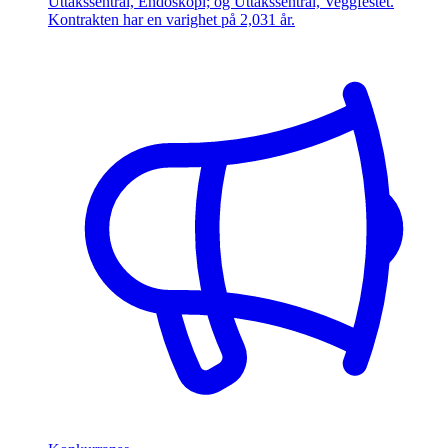
Uttakssentral, Endoskopi; og Uttakssentral, Veggfestet.
Kontrakten har en varighet på 2,031 år.