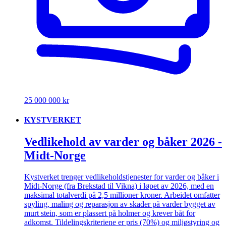
25 000 000 kr
KYSTVERKET
Vedlikehold av varder og båker 2026 -
Midt-Norge
Kystverket trenger vedlikeholdstjenester for varder og båker i
Midt-Norge (fra Brekstad til Vikna) i løpet av 2026, med en
maksimal totalverdi på 2,5 millioner kroner. Arbeidet omfatter
spyling, maling og reparasjon av skader på varder bygget av
murt stein, som er plassert på holmer og krever båt for
adkomst. Tildelingskriteriene er pris (70%) og miljøstyring og