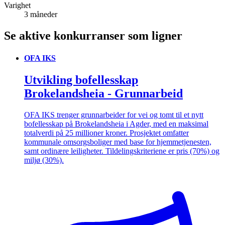
Varighet
3 måneder
Se aktive konkurranser som ligner
OFA IKS
Utvikling bofellesskap
Brokelandsheia - Grunnarbeid
OFA IKS trenger grunnarbeider for vei og tomt til et nytt
bofellesskap på Brokelandsheia i Agder, med en maksimal
totalverdi på 25 millioner kroner. Prosjektet omfatter
kommunale omsorgsboliger med base for hjemmetjenesten,
samt ordinære leiligheter. Tildelingskriteriene er pris (70%) og
miljø (30%).