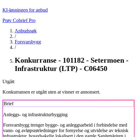
KI-løsningen for anbud
Prøv Cobrief Pro
Anbudssøk
/
Forsvarsbygg
/
Konkurranse - 101182 - Setermoen -
Infrastruktur (LTP) - C06450
Utgått
Konkurransen er utgått uten at vinner er annonsert.
Brief
Anleggs- og infrastrukturbygging
Forsvarsbygg
trenger bygge- og anleggsarbeid i forbindelse med
vann- og avløpsrørledninger for fornyelse og utvidelse av teknisk
infrastruktur, hovedsakelig lokalisert i den gamle Sanitetsleiren i