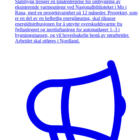
Statsbygg trenger en totalentreprise for ombygging av
eksisterende varmeanlegg ved Nasjonalbiblioteket i Mo i
Rana, med en prosjektvarighet på 12 måneder. Prosjektet, som
er en del av en helhetlig energiløsning, skal tilpasse
energidistribusjonen for å utnytte overskuddsvarme fra
fjellanlegget og inertluftanlegg for automatlager 1–3 i
bygningsmassen, og vil hovedsakelig bestå av rørarbeider.
Arbeidet skal utføres i Nordland.