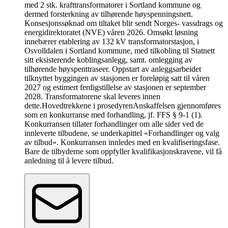
med 2 stk. krafttransformatorer i Sortland kommune og
dermed forsterkning av tilhørende høyspenningsnett.
Konsesjonssøknad om tiltaket blir sendt Norges- vassdrags og
energidirektoratet (NVE) våren 2026. Omsøkt løsning
innebærer etablering av 132 kV transformatorstasjon, i
Osvolldalen i Sortland kommune, med tilkobling til Statnett
sitt eksisterende koblingsanlegg, samt. omlegging av
tilhørende høyspenttraseer. Oppstart av anleggsarbeidet
tilknyttet byggingen av stasjonen er foreløpig satt til våren
2027 og estimert ferdigstillelse av stasjonen er september
2028. Transformatorene skal leveres innen
dette.
Hovedtrekkene i prosedyren
Anskaffelsen gjennomføres
som en konkurranse med forhandling, jf. FFS § 9-1 (1).
Konkurransen tillater forhandlinger om alle sider ved de
innleverte tilbudene, se underkapittel «Forhandlinger og valg
av tilbud». Konkurransen innledes med en kvalifiseringsfase.
Bare de tilbyderne som oppfyller kvalifikasjonskravene, vil få
anledning til å levere tilbud.