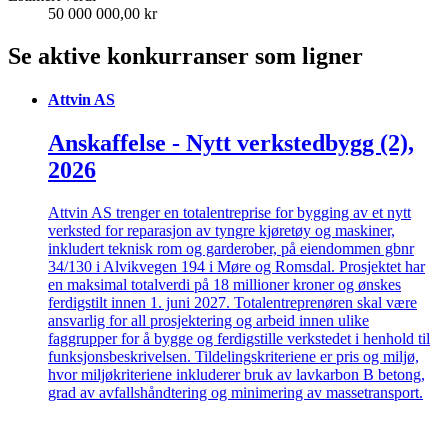
50 000 000,00 kr
Se aktive konkurranser som ligner
Attvin AS
Anskaffelse - Nytt verkstedbygg (2),
2026
Attvin AS trenger en totalentreprise for bygging av et nytt
verksted for reparasjon av tyngre kjøretøy og maskiner,
inkludert teknisk rom og garderober, på eiendommen gbnr
34/130 i Alvikvegen 194 i Møre og Romsdal. Prosjektet har
en maksimal totalverdi på 18 millioner kroner og ønskes
ferdigstilt innen 1. juni 2027. Totalentreprenøren skal være
ansvarlig for all prosjektering og arbeid innen ulike
faggrupper for å bygge og ferdigstille verkstedet i henhold til
funksjonsbeskrivelsen. Tildelingskriteriene er pris og miljø,
hvor miljøkriteriene inkluderer bruk av lavkarbon B betong,
grad av avfallshåndtering og minimering av massetransport.