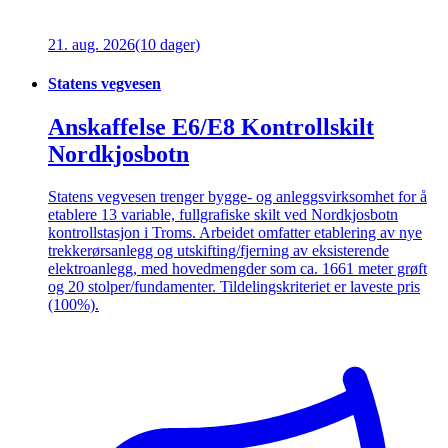
21. aug. 2026
(10 dager)
Statens vegvesen
Anskaffelse E6/E8 Kontrollskilt
Nordkjosbotn
Statens vegvesen trenger bygge- og anleggsvirksomhet for å
etablere 13 variable, fullgrafiske skilt ved Nordkjosbotn
kontrollstasjon i Troms. Arbeidet omfatter etablering av nye
trekkerørsanlegg og utskifting/fjerning av eksisterende
elektroanlegg, med hovedmengder som ca. 1661 meter grøft
og 20 stolper/fundamenter. Tildelingskriteriet er laveste pris
(100%).