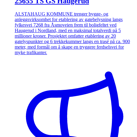
25655 TS GS Haugerud
ALSTAHAUG KOMMUNE trenger bygge- og
anleggsvirksomhet for etablering av gatebelysning langs
fylkesvei 7268 fra Åsmoveien frem til boligfeltet ved
Haugerud i Nordland, med en maksimal totalverdi på 5
millioner kroner. Prosjektet omfatter etablering av 20
gatelyspunkter og 6 trekkekummer langs en trasé på ca. 900
meter, med formål om å skape en tryggere ferdselsvei for
myke trafikanter.