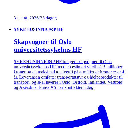
31. aug. 2026
(23 dager)
SYKEHUSINNKJØP HF
Skapvogner til Oslo
universitetssykehus HF
SYKEHUSINNKJØP HF trenger skapvogner til Oslo
universitetssykehus HF, med en estimert verdi på 3 millioner
kroner og en maksimal totalverdi på 4 millioner kroner over 4
år. Leveransen omfatter transportutstyr og hjelpeprodukter til
transport, og skal leveres i Oslo, Østfold, Innlandet, Vestfold
og Akershus. Ernex AS har kontrakten i dag.