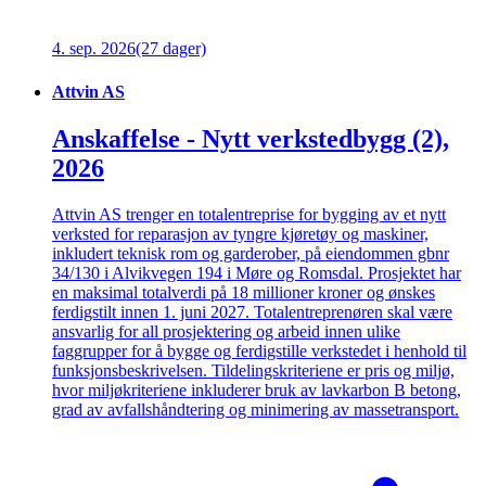
4. sep. 2026
(27 dager)
Attvin AS
Anskaffelse - Nytt verkstedbygg (2),
2026
Attvin AS trenger en totalentreprise for bygging av et nytt
verksted for reparasjon av tyngre kjøretøy og maskiner,
inkludert teknisk rom og garderober, på eiendommen gbnr
34/130 i Alvikvegen 194 i Møre og Romsdal. Prosjektet har
en maksimal totalverdi på 18 millioner kroner og ønskes
ferdigstilt innen 1. juni 2027. Totalentreprenøren skal være
ansvarlig for all prosjektering og arbeid innen ulike
faggrupper for å bygge og ferdigstille verkstedet i henhold til
funksjonsbeskrivelsen. Tildelingskriteriene er pris og miljø,
hvor miljøkriteriene inkluderer bruk av lavkarbon B betong,
grad av avfallshåndtering og minimering av massetransport.