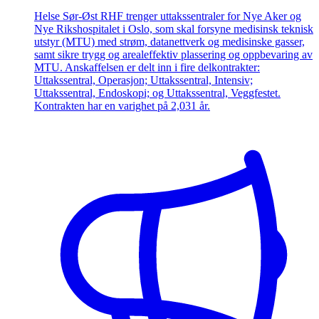
Helse Sør-Øst RHF trenger uttakssentraler for Nye Aker og
Nye Rikshospitalet i Oslo, som skal forsyne medisinsk teknisk
utstyr (MTU) med strøm, datanettverk og medisinske gasser,
samt sikre trygg og arealeffektiv plassering og oppbevaring av
MTU. Anskaffelsen er delt inn i fire delkontrakter:
Uttakssentral, Operasjon; Uttakssentral, Intensiv;
Uttakssentral, Endoskopi; og Uttakssentral, Veggfestet.
Kontrakten har en varighet på 2,031 år.