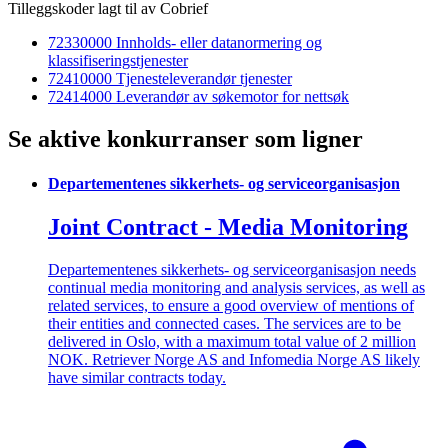
Tilleggskoder lagt til av Cobrief
72330000 Innholds- eller datanormering og
klassifiseringstjenester
72410000 Tjenesteleverandør tjenester
72414000 Leverandør av søkemotor for nettsøk
Se aktive konkurranser som ligner
Departementenes sikkerhets- og serviceorganisasjon
Joint Contract - Media Monitoring
Departementenes sikkerhets- og serviceorganisasjon needs
continual media monitoring and analysis services, as well as
related services, to ensure a good overview of mentions of
their entities and connected cases. The services are to be
delivered in Oslo, with a maximum total value of 2 million
NOK. Retriever Norge AS and Infomedia Norge AS likely
have similar contracts today.