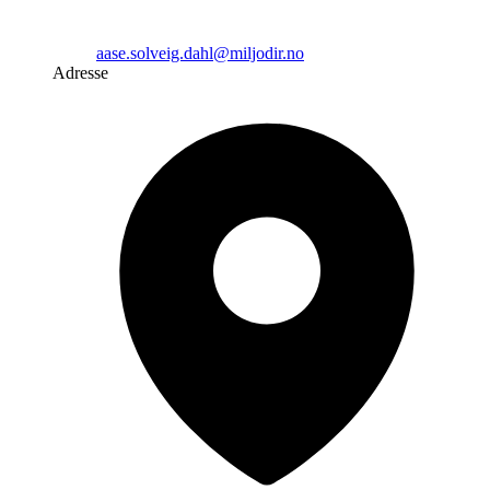
aase.solveig.dahl@miljodir.no
Adresse