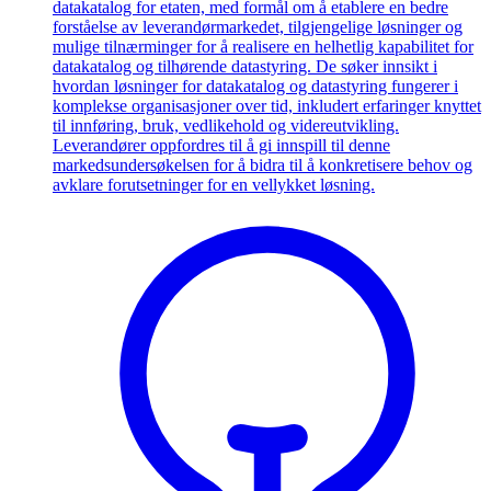
datakatalog for etaten, med formål om å etablere en bedre
forståelse av leverandørmarkedet, tilgjengelige løsninger og
mulige tilnærminger for å realisere en helhetlig kapabilitet for
datakatalog og tilhørende datastyring. De søker innsikt i
hvordan løsninger for datakatalog og datastyring fungerer i
komplekse organisasjoner over tid, inkludert erfaringer knyttet
til innføring, bruk, vedlikehold og videreutvikling.
Leverandører oppfordres til å gi innspill til denne
markedsundersøkelsen for å bidra til å konkretisere behov og
avklare forutsetninger for en vellykket løsning.