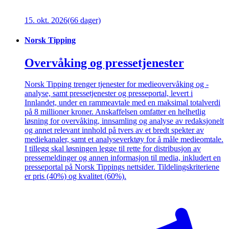
15. okt. 2026
(66 dager)
Norsk Tipping
Overvåking og pressetjenester
Norsk Tipping trenger tjenester for medieovervåking og -
analyse, samt pressetjenester og presseportal, levert i
Innlandet, under en rammeavtale med en maksimal totalverdi
på 8 millioner kroner. Anskaffelsen omfatter en helhetlig
løsning for overvåking, innsamling og analyse av redaksjonelt
og annet relevant innhold på tvers av et bredt spekter av
mediekanaler, samt et analyseverktøy for å måle medieomtale.
I tillegg skal løsningen legge til rette for distribusjon av
pressemeldinger og annen informasjon til media, inkludert en
presseportal på Norsk Tippings nettsider. Tildelingskriteriene
er pris (40%) og kvalitet (60%).