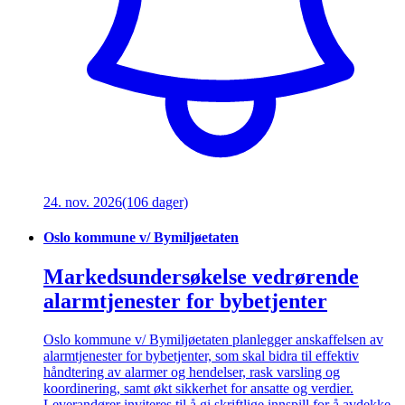
24. nov. 2026
(106 dager)
Oslo kommune v/ Bymiljøetaten
Markedsundersøkelse vedrørende
alarmtjenester for bybetjenter
Oslo kommune v/ Bymiljøetaten planlegger anskaffelsen av
alarmtjenester for bybetjenter, som skal bidra til effektiv
håndtering av alarmer og hendelser, rask varsling og
koordinering, samt økt sikkerhet for ansatte og verdier.
Leverandører inviteres til å gi skriftlige innspill for å avdekke