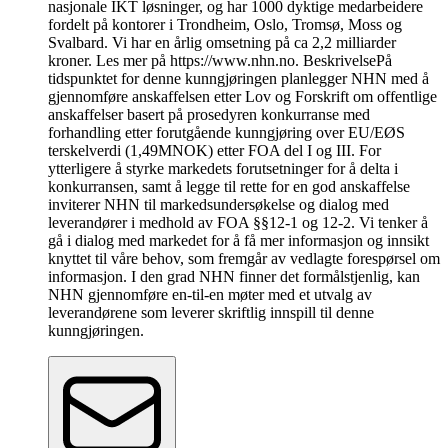
nasjonale IKT løsninger, og har 1000 dyktige medarbeidere
fordelt på kontorer i Trondheim, Oslo, Tromsø, Moss og
Svalbard. Vi har en årlig omsetning på ca 2,2 milliarder
kroner. Les mer på https://www.nhn.no. BeskrivelsePå
tidspunktet for denne kunngjøringen planlegger NHN med å
gjennomføre anskaffelsen etter Lov og Forskrift om offentlige
anskaffelser basert på prosedyren konkurranse med
forhandling etter forutgående kunngjøring over EU/EØS
terskelverdi (1,49MNOK) etter FOA del I og III. For
ytterligere å styrke markedets forutsetninger for å delta i
konkurransen, samt å legge til rette for en god anskaffelse
inviterer NHN til markedsundersøkelse og dialog med
leverandører i medhold av FOA §§12-1 og 12-2. Vi tenker å
gå i dialog med markedet for å få mer informasjon og innsikt
knyttet til våre behov, som fremgår av vedlagte forespørsel om
informasjon. I den grad NHN finner det formålstjenlig, kan
NHN gjennomføre en-til-en møter med et utvalg av
leverandørene som leverer skriftlig innspill til denne
kunngjøringen.