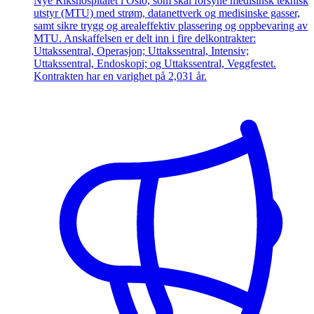
Nye Rikshospitalet i Oslo, som skal forsyne medisinsk teknisk
utstyr (MTU) med strøm, datanettverk og medisinske gasser,
samt sikre trygg og arealeffektiv plassering og oppbevaring av
MTU. Anskaffelsen er delt inn i fire delkontrakter:
Uttakssentral, Operasjon; Uttakssentral, Intensiv;
Uttakssentral, Endoskopi; og Uttakssentral, Veggfestet.
Kontrakten har en varighet på 2,031 år.