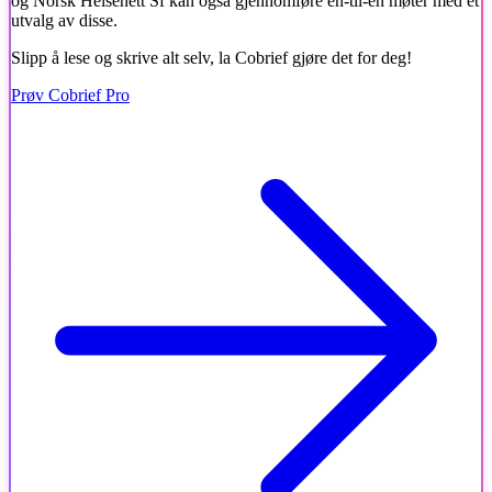
og Norsk Helsenett Sf kan også gjennomføre en-til-en møter med et
utvalg av disse.
Slipp å lese og skrive alt selv, la Cobrief gjøre det for deg!
Prøv Cobrief Pro