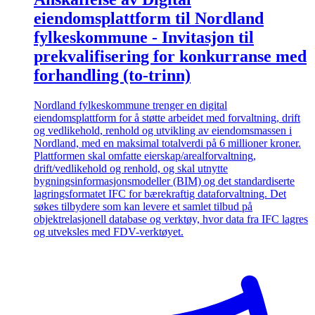
eiendomsplattform til Nordland
fylkeskommune - Invitasjon til
prekvalifisering for konkurranse med
forhandling (to-trinn)
Nordland fylkeskommune trenger en digital
eiendomsplattform for å støtte arbeidet med forvaltning, drift
og vedlikehold, renhold og utvikling av eiendomsmassen i
Nordland, med en maksimal totalverdi på 6 millioner kroner.
Plattformen skal omfatte eierskap/arealforvaltning,
drift/vedlikehold og renhold, og skal utnytte
bygningsinformasjonsmodeller (BIM) og det standardiserte
lagringsformatet IFC for bærekraftig dataforvaltning. Det
søkes tilbydere som kan levere et samlet tilbud på
objektrelasjonell database og verktøy, hvor data fra IFC lagres
og utveksles med FDV-verktøyet.