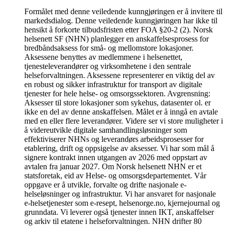
Formålet med denne veiledende kunngjøringen er å invitere til
markedsdialog. Denne veiledende kunngjøringen har ikke til
hensikt å forkorte tilbudsfristen etter FOA §20-2 (2). Norsk
helsenett SF (NHN) planlegger en anskaffelsesprosess for
bredbåndsaksess for små- og mellomstore lokasjoner.
Aksessene benyttes av medlemmene i helsenettet,
tjenesteleverandører og virksomhetene i den sentrale
helseforvaltningen. Aksessene representerer en viktig del av
en robust og sikker infrastruktur for transport av digitale
tjenester for hele helse- og omsorgssektoren. Avgrensning:
Aksesser til store lokasjoner som sykehus, datasenter ol. er
ikke en del av denne anskaffelsen. Målet er å inngå en avtale
med en eller flere leverandører. Videre ser vi store muligheter i
å videreutvikle digitale samhandlingsløsninger som
effektiviserer NHNs og leverandørs arbeidsprosesser for
etablering, drift og oppsigelse av aksesser. Vi har som mål å
signere kontrakt innen utgangen av 2026 med oppstart av
avtalen fra januar 2027. Om Norsk helsenett NHN er et
statsforetak, eid av Helse- og omsorgsdepartementet. Vår
oppgave er å utvikle, forvalte og drifte nasjonale e-
helseløsninger og infrastruktur. Vi har ansvaret for nasjonale
e-helsetjenester som e-resept, helsenorge.no, kjernejournal og
grunndata. Vi leverer også tjenester innen IKT, anskaffelser
og arkiv til etatene i helseforvaltningen. NHN drifter 80