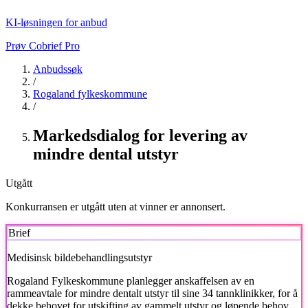
KI-løsningen for anbud
Prøv Cobrief Pro
Anbudssøk
/
Rogaland fylkeskommune
/
Markedsdialog for levering av
mindre dental utstyr
Utgått
Konkurransen er utgått uten at vinner er annonsert.
Brief
Medisinsk bildebehandlingsutstyr
Rogaland Fylkeskommune
planlegger anskaffelsen av en
rammeavtale for mindre dentalt utstyr til sine 34 tannklinikker, for å
dekke behovet for utskifting av gammelt utstyr og løpende behov.