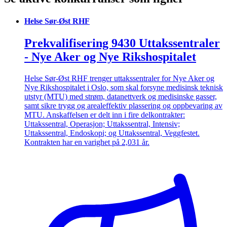
Helse Sør-Øst RHF
Prekvalifisering 9430 Uttakssentraler
- Nye Aker og Nye Rikshospitalet
Helse Sør-Øst RHF trenger uttakssentraler for Nye Aker og
Nye Rikshospitalet i Oslo, som skal forsyne medisinsk teknisk
utstyr (MTU) med strøm, datanettverk og medisinske gasser,
samt sikre trygg og arealeffektiv plassering og oppbevaring av
MTU. Anskaffelsen er delt inn i fire delkontrakter:
Uttakssentral, Operasjon; Uttakssentral, Intensiv;
Uttakssentral, Endoskopi; og Uttakssentral, Veggfestet.
Kontrakten har en varighet på 2,031 år.