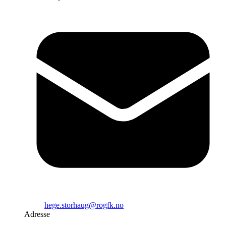
hege.storhaug@rogfk.no
Adresse