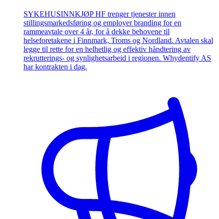
SYKEHUSINNKJØP HF trenger tjenester innen
stillingsmarkedsføring og employer branding for en
rammeavtale over 4 år, for å dekke behovene til
helseforetakene i Finnmark, Troms og Nordland. Avtalen skal
legge til rette for en helhetlig og effektiv håndtering av
rekrutterings- og synlighetsarbeid i regionen. Whydentify AS
har kontrakten i dag.