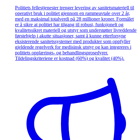
Politiets fellestjenester trenger levering av sanitetsmateriell til
operativt bruk i politiet gjennom en rammeavtale over 2 år,
med en maksimal totalverdi på 28 millioner kroner. Formålet
er å sikre at politiet har tilgang til robust, funksjonelt og
kvalitetssikret materiell og utstyr som understøtter livreddende
førstehjelp i akutte situasjoner, samt å kunne etterforsyne
eksisterende sanitetssystemer med produkter som oppfyller
gjeldende regelverk for medisinsk utstyr og kan integreres i
politiets opplærings- og behandlingsprosedyrer.
Tildelingskriteriene er kostnad (60%) og kvalitet (40%).