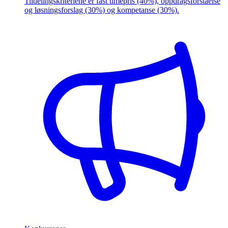
Tildelingskriteriene er fast timepris (40%), oppdragsforståelse
og løsningsforslag (30%) og kompetanse (30%).