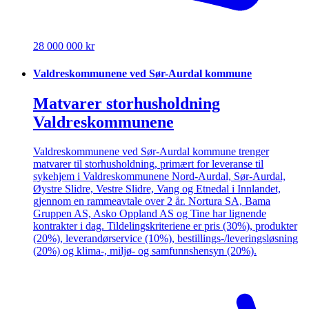
28 000 000 kr
Valdreskommunene ved Sør-Aurdal kommune
Matvarer storhusholdning
Valdreskommunene
Valdreskommunene ved Sør-Aurdal kommune trenger
matvarer til storhusholdning, primært for leveranse til
sykehjem i Valdreskommunene Nord-Aurdal, Sør-Aurdal,
Øystre Slidre, Vestre Slidre, Vang og Etnedal i Innlandet,
gjennom en rammeavtale over 2 år. Nortura SA, Bama
Gruppen AS, Asko Oppland AS og Tine har lignende
kontrakter i dag. Tildelingskriteriene er pris (30%), produkter
(20%), leverandørservice (10%), bestillings-/leveringsløsning
(20%) og klima-, miljø- og samfunnshensyn (20%).