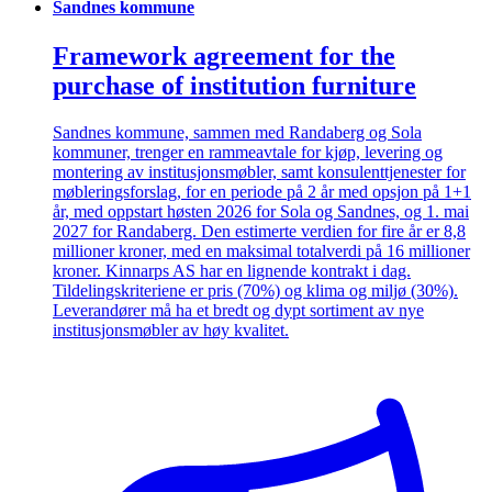
Sandnes kommune
Framework agreement for the
purchase of institution furniture
Sandnes kommune, sammen med Randaberg og Sola
kommuner, trenger en rammeavtale for kjøp, levering og
montering av institusjonsmøbler, samt konsulenttjenester for
møbleringsforslag, for en periode på 2 år med opsjon på 1+1
år, med oppstart høsten 2026 for Sola og Sandnes, og 1. mai
2027 for Randaberg. Den estimerte verdien for fire år er 8,8
millioner kroner, med en maksimal totalverdi på 16 millioner
kroner. Kinnarps AS har en lignende kontrakt i dag.
Tildelingskriteriene er pris (70%) og klima og miljø (30%).
Leverandører må ha et bredt og dypt sortiment av nye
institusjonsmøbler av høy kvalitet.