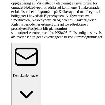
oppgradering av VA-nettet og etablering av nye fortau. for
området Nøkledypet i Fredrikstad kommune. Tiltaksområdet
er lokalisert i et boligområde på Kråkerøy ned mot Isegran, i
boliggater i hovedsak Bjørnebyeien, A. Syvertsensvei
Smertuveien, Nøkledypeveien og deler av Kråkerøyveien.
Anleggsperioden er estimert til 2 år
Hovedtrekkene i
prosedyren
Prosjektet blir gjennomført
som utførelsesentreprise ihht. NS8405. Fullstendig beskrivelse
av leveransen følger av vedleggene til konkurransegrunnlaget.
Kontaktinformasjon