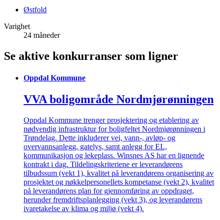
Østfold
Varighet
24 måneder
Se aktive konkurranser som ligner
Oppdal Kommune
VVA boligområde Nordmjørønningen
Oppdal Kommune trenger prosjektering og etablering av
nødvendig infrastruktur for boligfeltet Nordmjørønningen i
Trøndelag. Dette inkluderer vei, vann-, avløp- og
overvannsanlegg, gatelys, samt anlegg for EL,
kommunikasjon og lekeplass. Winsnes AS har en lignende
kontrakt i dag. Tildelingskriteriene er leverandørens
tilbudssum (vekt 1), kvalitet på leverandørens organisering av
prosjektet og nøkkelpersonellets kompetanse (vekt 2), kvalitet
på leverandørens plan for gjennomføring av oppdraget,
herunder fremdriftsplanlegging (vekt 3), og leverandørens
ivaretakelse av klima og miljø (vekt 4).