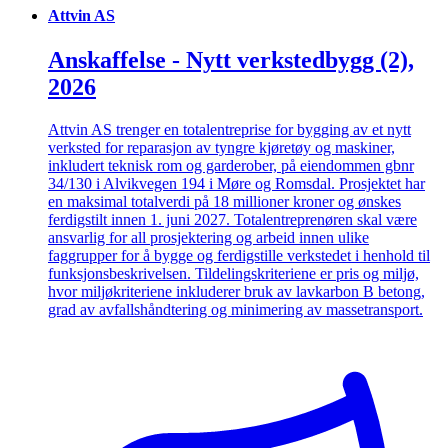
Attvin AS
Anskaffelse - Nytt verkstedbygg (2),
2026
Attvin AS trenger en totalentreprise for bygging av et nytt
verksted for reparasjon av tyngre kjøretøy og maskiner,
inkludert teknisk rom og garderober, på eiendommen gbnr
34/130 i Alvikvegen 194 i Møre og Romsdal. Prosjektet har
en maksimal totalverdi på 18 millioner kroner og ønskes
ferdigstilt innen 1. juni 2027. Totalentreprenøren skal være
ansvarlig for all prosjektering og arbeid innen ulike
faggrupper for å bygge og ferdigstille verkstedet i henhold til
funksjonsbeskrivelsen. Tildelingskriteriene er pris og miljø,
hvor miljøkriteriene inkluderer bruk av lavkarbon B betong,
grad av avfallshåndtering og minimering av massetransport.