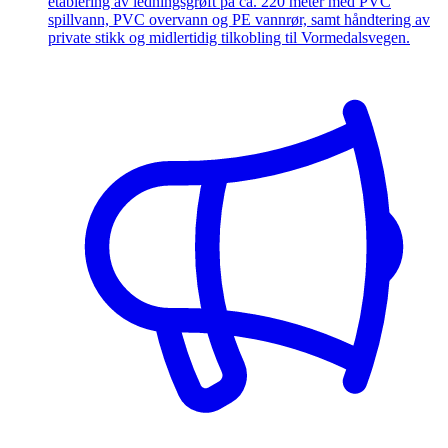
etablering av ledningsgrøft på ca. 220 meter med PVC
spillvann, PVC overvann og PE vannrør, samt håndtering av
private stikk og midlertidig tilkobling til Vormedalsvegen.