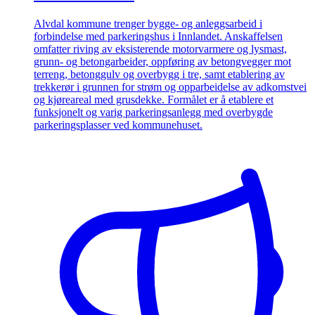
Alvdal kommune trenger bygge- og anleggsarbeid i
forbindelse med parkeringshus i Innlandet. Anskaffelsen
omfatter riving av eksisterende motorvarmere og lysmast,
grunn- og betongarbeider, oppføring av betongvegger mot
terreng, betonggulv og overbygg i tre, samt etablering av
trekkerør i grunnen for strøm og opparbeidelse av adkomstvei
og kjøreareal med grusdekke. Formålet er å etablere et
funksjonelt og varig parkeringsanlegg med overbygde
parkeringsplasser ved kommunehuset.