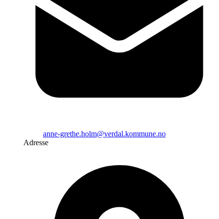
anne-grethe.holm@verdal.kommune.no
Adresse