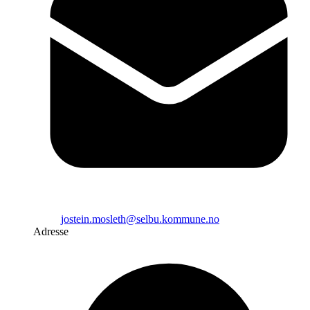
jostein.mosleth@selbu.kommune.no
Adresse