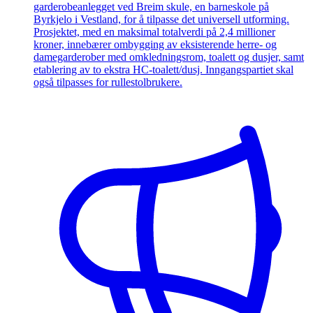
garderobeanlegget ved Breim skule, en barneskole på
Byrkjelo i Vestland, for å tilpasse det universell utforming.
Prosjektet, med en maksimal totalverdi på 2,4 millioner
kroner, innebærer ombygging av eksisterende herre- og
damegarderober med omkledningsrom, toalett og dusjer, samt
etablering av to ekstra HC-toalett/dusj. Inngangspartiet skal
også tilpasses for rullestolbrukere.