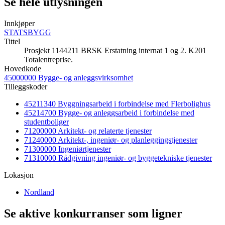
Se hele utlysningen
Innkjøper
STATSBYGG
Tittel
Prosjekt 1144211 BRSK Erstatning internat 1 og 2. K201
Totalentreprise.
Hovedkode
45000000 Bygge- og anleggsvirksomhet
Tilleggskoder
45211340 Byggningsarbeid i forbindelse med Flerbolighus
45214700 Bygge- og anleggsarbeid i forbindelse med
studentboliger
71200000 Arkitekt- og relaterte tjenester
71240000 Arkitekt-, ingeniør- og planleggingstjenester
71300000 Ingeniørtjenester
71310000 Rådgivning ingeniør- og byggetekniske tjenester
Lokasjon
Nordland
Se aktive konkurranser som ligner