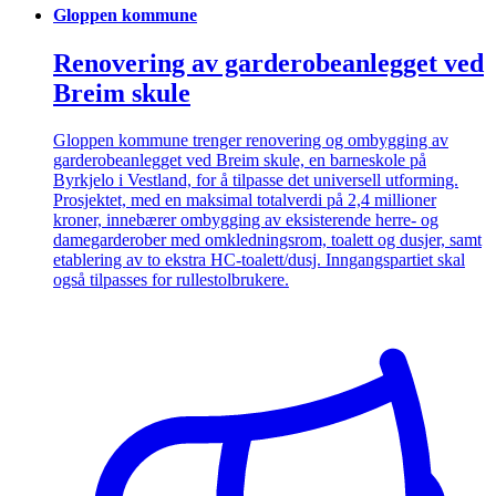
Gloppen kommune
Renovering av garderobeanlegget ved
Breim skule
Gloppen kommune trenger renovering og ombygging av
garderobeanlegget ved Breim skule, en barneskole på
Byrkjelo i Vestland, for å tilpasse det universell utforming.
Prosjektet, med en maksimal totalverdi på 2,4 millioner
kroner, innebærer ombygging av eksisterende herre- og
damegarderober med omkledningsrom, toalett og dusjer, samt
etablering av to ekstra HC-toalett/dusj. Inngangspartiet skal
også tilpasses for rullestolbrukere.