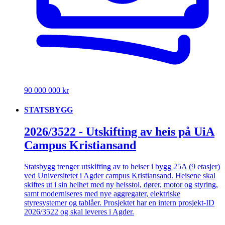
90 000 000 kr
STATSBYGG
2026/3522 - Utskifting av heis på UiA
Campus Kristiansand
Statsbygg trenger utskifting av to heiser i bygg 25A (9 etasjer)
ved Universitetet i Agder campus Kristiansand. Heisene skal
skiftes ut i sin helhet med ny heisstol, dører, motor og styring,
samt moderniseres med nye aggregater, elektriske
styresystemer og tablåer. Prosjektet har en intern prosjekt-ID
2026/3522 og skal leveres i Agder.