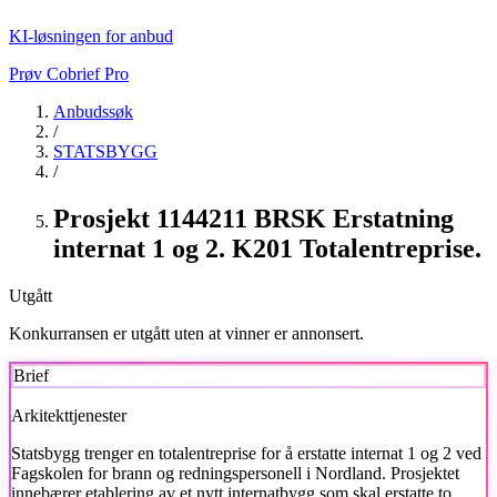
KI-løsningen for anbud
Prøv Cobrief Pro
Anbudssøk
/
STATSBYGG
/
Prosjekt 1144211 BRSK Erstatning
internat 1 og 2. K201 Totalentreprise.
Utgått
Konkurransen er utgått uten at vinner er annonsert.
Brief
Arkitekttjenester
Statsbygg
trenger en totalentreprise for å erstatte internat 1 og 2 ved
Fagskolen for brann og redningspersonell i Nordland. Prosjektet
innebærer etablering av et nytt internatbygg som skal erstatte to