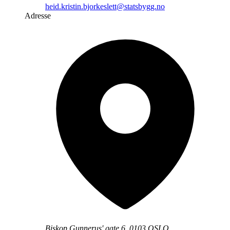
heid.kristin.bjorkeslett@statsbygg.no
Adresse
Biskop Gunnerus' gate 6, 0103 OSLO