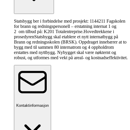
Statsbygg ber i forbindelse med prosjekt: 1144211 Fagskolen
for brann og redningspersonell – erstatning internat 1 og
2 om tilbud på: K201 Totalentreprise.
Hovedtrekkene i
prosedyren
Statsbygg skal etablere et nytt internatbygg på
Brann og redningsskolen (BRSK). Oppdraget innebærer at to
bygg med til sammen 80 internatrom og 4 oppholdrom
erstattes med nyttbygg. Nybygget skal være nøkternt og
robust, og utformes med vekt på areal- og kostnadseffektivitet.
Kontaktinformasjon