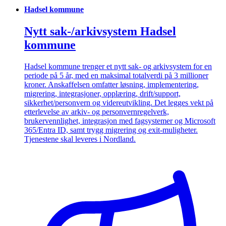
Hadsel kommune
Nytt sak-/arkivsystem Hadsel
kommune
Hadsel kommune trenger et nytt sak- og arkivsystem for en
periode på 5 år, med en maksimal totalverdi på 3 millioner
kroner. Anskaffelsen omfatter løsning, implementering,
migrering, integrasjoner, opplæring, drift/support,
sikkerhet/personvern og videreutvikling. Det legges vekt på
etterlevelse av arkiv- og personvernregelverk,
brukervennlighet, integrasjon med fagsystemer og Microsoft
365/Entra ID, samt trygg migrering og exit-muligheter.
Tjenestene skal leveres i Nordland.