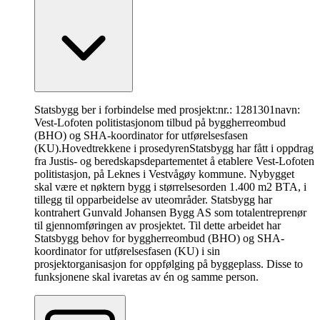
Statsbygg ber i forbindelse med prosjekt:nr.: 1281301navn:
Vest-Lofoten politistasjonom tilbud på byggherreombud
(BHO) og SHA-koordinator for utførelsesfasen
(KU).
Hovedtrekkene i prosedyren
Statsbygg har fått i oppdrag
fra Justis- og beredskapsdepartementet å etablere Vest-Lofoten
politistasjon, på Leknes i Vestvågøy kommune. Nybygget
skal være et nøktern bygg i størrelsesorden 1.400 m2 BTA, i
tillegg til opparbeidelse av uteområder. Statsbygg har
kontrahert Gunvald Johansen Bygg AS som totalentreprenør
til gjennomføringen av prosjektet. Til dette arbeidet har
Statsbygg behov for byggherreombud (BHO) og SHA-
koordinator for utførelsesfasen (KU) i sin
prosjektorganisasjon for oppfølging på byggeplass. Disse to
funksjonene skal ivaretas av én og samme person.