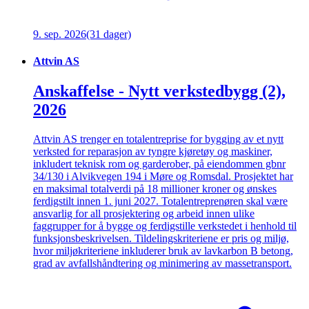
9. sep. 2026
(31 dager)
Attvin AS
Anskaffelse - Nytt verkstedbygg (2),
2026
Attvin AS trenger en totalentreprise for bygging av et nytt
verksted for reparasjon av tyngre kjøretøy og maskiner,
inkludert teknisk rom og garderober, på eiendommen gbnr
34/130 i Alvikvegen 194 i Møre og Romsdal. Prosjektet har
en maksimal totalverdi på 18 millioner kroner og ønskes
ferdigstilt innen 1. juni 2027. Totalentreprenøren skal være
ansvarlig for all prosjektering og arbeid innen ulike
faggrupper for å bygge og ferdigstille verkstedet i henhold til
funksjonsbeskrivelsen. Tildelingskriteriene er pris og miljø,
hvor miljøkriteriene inkluderer bruk av lavkarbon B betong,
grad av avfallshåndtering og minimering av massetransport.