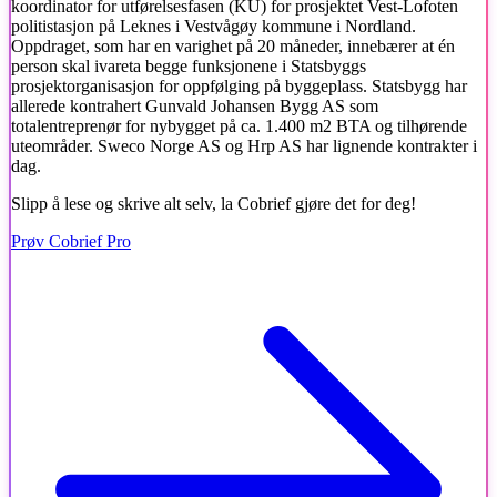
koordinator for utførelsesfasen (KU) for prosjektet Vest-Lofoten
politistasjon på Leknes i Vestvågøy kommune i Nordland.
Oppdraget, som har en varighet på 20 måneder, innebærer at én
person skal ivareta begge funksjonene i Statsbyggs
prosjektorganisasjon for oppfølging på byggeplass. Statsbygg har
allerede kontrahert Gunvald Johansen Bygg AS som
totalentreprenør for nybygget på ca. 1.400 m2 BTA og tilhørende
uteområder. Sweco Norge AS og Hrp AS har lignende kontrakter i
dag.
Slipp å lese og skrive alt selv, la Cobrief gjøre det for deg!
Prøv Cobrief Pro