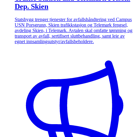
Dep. Skien
Statsbygg trenger tjenester for avfallshåndtering ved Campus
USN Porsgrunn, Skien trafikkstasjon og Telemark fengsel,
avdeling Skien, i Telemark. Avtalen skal omfatte tømming og
transport av avfall, sertifisert sluttbehandling, samt leie av
egnet innsamlingsutstyr/avfallsbeholdere.