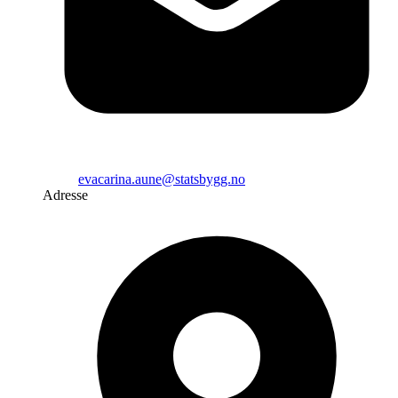
evacarina.aune@statsbygg.no
Adresse