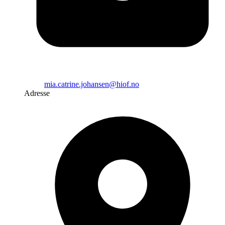
mia.catrine.johansen@hiof.no
Adresse