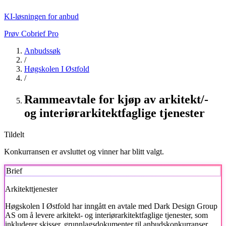
KI-løsningen for anbud
Prøv Cobrief Pro
Anbudssøk
/
Høgskolen I Østfold
/
Rammeavtale for kjøp av arkitekt/-
og interiørarkitektfaglige tjenester
Tildelt
Konkurransen er avsluttet og vinner har blitt valgt.
Brief
Arkitekttjenester
Høgskolen I Østfold
har inngått en avtale med Dark Design Group
AS om å levere arkitekt- og interiørarkitektfaglige tjenester, som
inkluderer skisser, grunnlagsdokumenter til anbudskonkurranser,