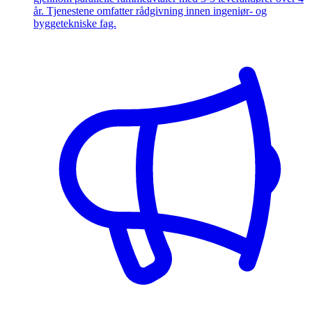
år. Tjenestene omfatter rådgivning innen ingeniør- og
byggetekniske fag.