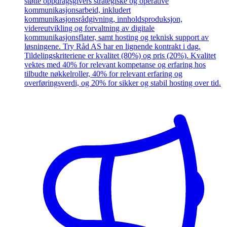
støtte oppdragsgivers strategiske og operative
kommunikasjonsarbeid, inkludert
kommunikasjonsrådgivning, innholdsproduksjon,
videreutvikling og forvaltning av digitale
kommunikasjonsflater, samt hosting og teknisk support av
løsningene. Try Råd AS har en lignende kontrakt i dag.
Tildelingskriteriene er kvalitet (80%) og pris (20%). Kvalitet
vektes med 40% for relevant kompetanse og erfaring hos
tilbudte nøkkelroller, 40% for relevant erfaring og
overføringsverdi, og 20% for sikker og stabil hosting over tid.