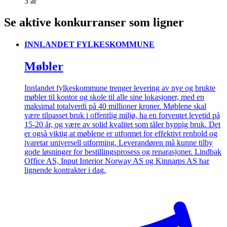
3 år
Se aktive konkurranser som ligner
INNLANDET FYLKESKOMMUNE
Møbler
Innlandet fylkeskommune trenger levering av nye og brukte
møbler til kontor og skole til alle sine lokasjoner, med en
maksimal totalverdi på 40 millioner kroner. Møblene skal
være tilpasset bruk i offentlig miljø, ha en forventet levetid på
15-20 år, og være av solid kvalitet som tåler hyppig bruk. Det
er også viktig at møblene er utformet for effektivt renhold og
ivaretar universell utforming. Leverandøren må kunne tilby
gode løsninger for bestillingsprosess og reparasjoner. Lindbak
Office AS, Input Interior Norway AS og Kinnarps AS har
lignende kontrakter i dag.