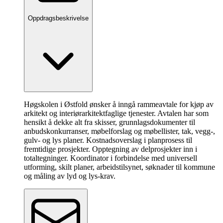
Oppdragsbeskrivelse
Høgskolen i Østfold ønsker å inngå rammeavtale for kjøp av
arkitekt og interiørarkitektfaglige tjenester. Avtalen har som
hensikt å dekke alt fra skisser, grunnlagsdokumenter til
anbudskonkurranser, møbelforslag og møbellister, tak, vegg-,
gulv- og lys planer. Kostnadsoverslag i planprosess til
fremtidige prosjekter. Opptegning av delprosjekter inn i
totaltegninger. Koordinator i forbindelse med universell
utforming, skilt planer, arbeidstilsynet, søknader til kommune
og måling av lyd og lys-krav.