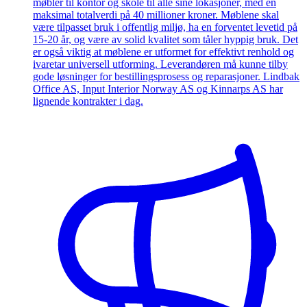
møbler til kontor og skole til alle sine lokasjoner, med en
maksimal totalverdi på 40 millioner kroner. Møblene skal
være tilpasset bruk i offentlig miljø, ha en forventet levetid på
15-20 år, og være av solid kvalitet som tåler hyppig bruk. Det
er også viktig at møblene er utformet for effektivt renhold og
ivaretar universell utforming. Leverandøren må kunne tilby
gode løsninger for bestillingsprosess og reparasjoner. Lindbak
Office AS, Input Interior Norway AS og Kinnarps AS har
lignende kontrakter i dag.