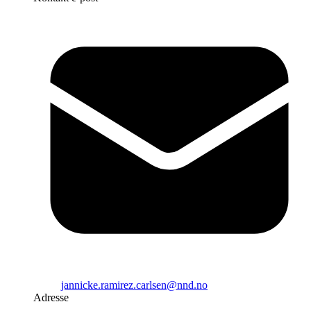
jannicke.ramirez.carlsen@nnd.no
Adresse