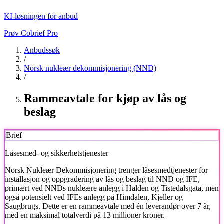
KI-løsningen for anbud
Prøv Cobrief Pro
Anbudssøk
/
Norsk nukleær dekommisjonering (NND)
/
Rammeavtale for kjøp av lås og
beslag
Brief
Låsesmed- og sikkerhetstjenester
Norsk Nukleær Dekommisjonering trenger låsesmedtjenester for
installasjon og oppgradering av lås og beslag til NND og IFE,
primært ved NNDs nukleære anlegg i Halden og Tistedalsgata, men
også potensielt ved IFEs anlegg på Himdalen, Kjeller og
Saugbrugs. Dette er en rammeavtale med én leverandør over 7 år,
med en maksimal totalverdi på 13 millioner kroner.