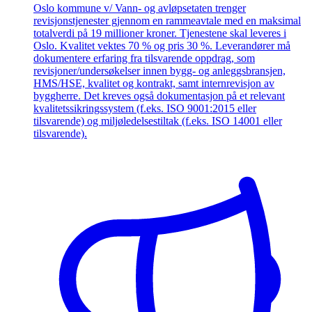
Oslo kommune v/ Vann- og avløpsetaten trenger
revisjonstjenester gjennom en rammeavtale med en maksimal
totalverdi på 19 millioner kroner. Tjenestene skal leveres i
Oslo. Kvalitet vektes 70 % og pris 30 %. Leverandører må
dokumentere erfaring fra tilsvarende oppdrag, som
revisjoner/undersøkelser innen bygg- og anleggsbransjen,
HMS/HSE, kvalitet og kontrakt, samt internrevisjon av
byggherre. Det kreves også dokumentasjon på et relevant
kvalitetssikringssystem (f.eks. ISO 9001:2015 eller
tilsvarende) og miljøledelsestiltak (f.eks. ISO 14001 eller
tilsvarende).