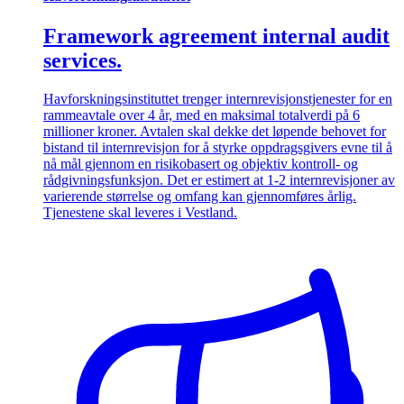
Framework agreement internal audit
services.
Havforskningsinstituttet trenger internrevisjonstjenester for en
rammeavtale over 4 år, med en maksimal totalverdi på 6
millioner kroner. Avtalen skal dekke det løpende behovet for
bistand til internrevisjon for å styrke oppdragsgivers evne til å
nå mål gjennom en risikobasert og objektiv kontroll- og
rådgivningsfunksjon. Det er estimert at 1-2 internrevisjoner av
varierende størrelse og omfang kan gjennomføres årlig.
Tjenestene skal leveres i Vestland.