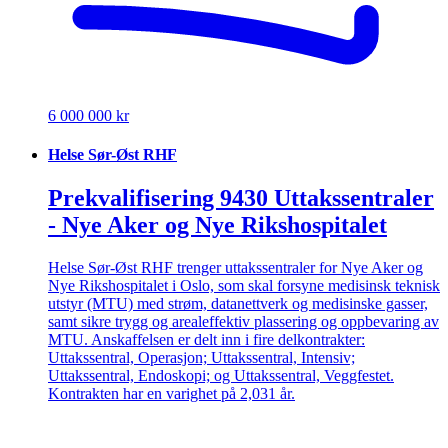
6 000 000 kr
Helse Sør-Øst RHF
Prekvalifisering 9430 Uttakssentraler
- Nye Aker og Nye Rikshospitalet
Helse Sør-Øst RHF trenger uttakssentraler for Nye Aker og
Nye Rikshospitalet i Oslo, som skal forsyne medisinsk teknisk
utstyr (MTU) med strøm, datanettverk og medisinske gasser,
samt sikre trygg og arealeffektiv plassering og oppbevaring av
MTU. Anskaffelsen er delt inn i fire delkontrakter:
Uttakssentral, Operasjon; Uttakssentral, Intensiv;
Uttakssentral, Endoskopi; og Uttakssentral, Veggfestet.
Kontrakten har en varighet på 2,031 år.