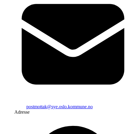
postmottak@sye.oslo.kommune.no
Adresse