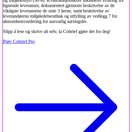
og miljøhensyn (30%). Kvalifikasjonskrav inkluderer erfaring fra
lignende leveranser, dokumentert gjennom beskrivelse av de
viktigste leveransene de siste 3 årene, samt beskrivelse av
leverandørens miljøledelsestiltak og utfylling av vedlegg 7 for
aktsomhetsvurdering for ansvarlig næringsliv.
Slipp å lese og skrive alt selv, la Cobrief gjøre det for deg!
Prøv Cobrief Pro