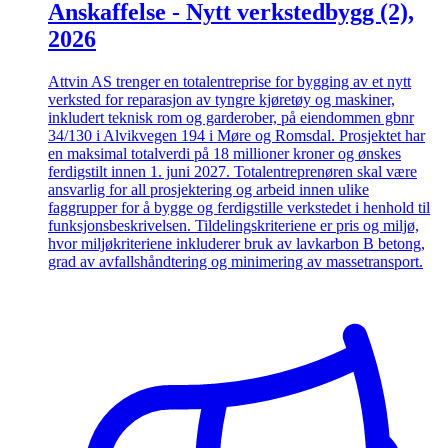
Anskaffelse - Nytt verkstedbygg (2),
2026
Attvin AS trenger en totalentreprise for bygging av et nytt
verksted for reparasjon av tyngre kjøretøy og maskiner,
inkludert teknisk rom og garderober, på eiendommen gbnr
34/130 i Alvikvegen 194 i Møre og Romsdal. Prosjektet har
en maksimal totalverdi på 18 millioner kroner og ønskes
ferdigstilt innen 1. juni 2027. Totalentreprenøren skal være
ansvarlig for all prosjektering og arbeid innen ulike
faggrupper for å bygge og ferdigstille verkstedet i henhold til
funksjonsbeskrivelsen. Tildelingskriteriene er pris og miljø,
hvor miljøkriteriene inkluderer bruk av lavkarbon B betong,
grad av avfallshåndtering og minimering av massetransport.