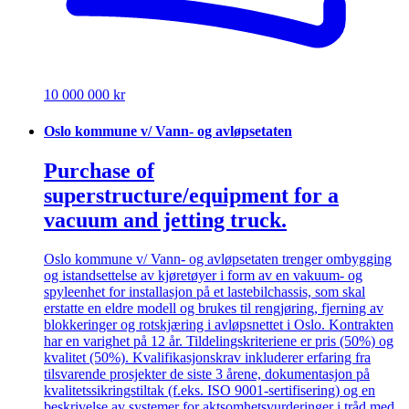
10 000 000 kr
Oslo kommune v/ Vann- og avløpsetaten
Purchase of
superstructure/equipment for a
vacuum and jetting truck.
Oslo kommune v/ Vann- og avløpsetaten trenger ombygging
og istandsettelse av kjøretøyer i form av en vakuum- og
spyleenhet for installasjon på et lastebilchassis, som skal
erstatte en eldre modell og brukes til rengjøring, fjerning av
blokkeringer og rotskjæring i avløpsnettet i Oslo. Kontrakten
har en varighet på 12 år. Tildelingskriteriene er pris (50%) og
kvalitet (50%). Kvalifikasjonskrav inkluderer erfaring fra
tilsvarende prosjekter de siste 3 årene, dokumentasjon på
kvalitetssikringstiltak (f.eks. ISO 9001-sertifisering) og en
beskrivelse av systemer for aktsomhetsvurderinger i tråd med